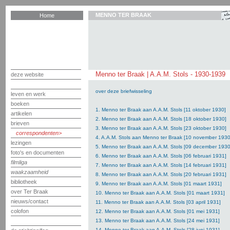
MENNO TER BRAAK
Home
Menno ter Braak | A.A.M. Stols - 1930-1939
deze website
over deze briefwisseling
leven en werk
boeken
1. Menno ter Braak aan A.A.M. Stols [11 oktober 1930]
artikelen
2. Menno ter Braak aan A.A.M. Stols [18 oktober 1930]
brieven
3. Menno ter Braak aan A.A.M. Stols [23 oktober 1930]
correspondenten
4. A.A.M. Stols aan Menno ter Braak [10 november 1930
lezingen
5. Menno ter Braak aan A.A.M. Stols [09 december 1930
foto's en documenten
6. Menno ter Braak aan A.A.M. Stols [06 februari 1931]
filmliga
7. Menno ter Braak aan A.A.M. Stols [14 februari 1931]
waakzaamheid
8. Menno ter Braak aan A.A.M. Stols [20 februari 1931]
bibliotheek
9. Menno ter Braak aan A.A.M. Stols [01 maart 1931]
over Ter Braak
10. Menno ter Braak aan A.A.M. Stols [01 maart 1931]
nieuws/contact
11. Menno ter Braak aan A.A.M. Stols [03 april 1931]
colofon
12. Menno ter Braak aan A.A.M. Stols [01 mei 1931]
13. Menno ter Braak aan A.A.M. Stols [24 mei 1931]
14. Menno ter Braak aan A.A.M. Stols [28 juni 1931]