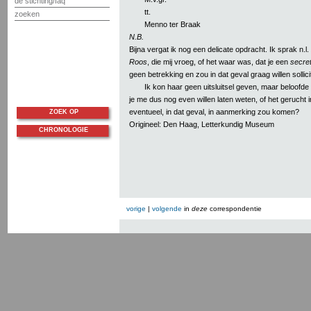
de stichting/faq
tt.
zoeken
Menno ter Braak
N.B.
Bijna vergat ik nog een delicate opdracht. Ik sprak n.l
Roos
, die mij vroeg, of het waar was, dat je een
secre
geen betrekking en zou in dat geval graag willen sollic
Ik kon haar geen uitsluitsel geven, maar beloofde 
je me dus nog even willen laten weten, of het gerucht i
eventueel, in dat geval, in aanmerking zou komen?
ZOEK OP
Origineel: Den Haag, Letterkundig Museum
CHRONOLOGIE
vorige
|
volgende
in
deze
correspondentie