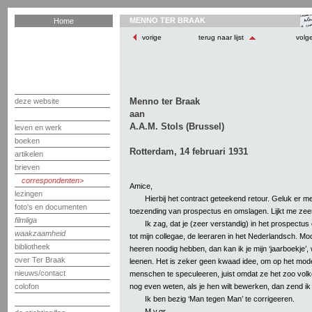
MENNO TER BRAAK
Home
vorige
terug naar lijst
volg
Menno ter Braak
deze website
aan
A.A.M. Stols (Brussel)
leven en werk
boeken
Rotterdam, 14 februari 1931
artikelen
brieven
correspondenten
Amice,
lezingen
Hierbij het contract geteekend retour. Geluk er 
foto's en documenten
toezending van prospectus en omslagen. Lijkt me zee
filmliga
Ik zag, dat je (zeer verstandig) in het prospectu
waakzaamheid
tot mijn collegae, de leeraren in het Nederlandsch. Mo
bibliotheek
heeren noodig hebben, dan kan ik je mijn ‘jaarboekje’, 
over Ter Braak
leenen. Het is zeker geen kwaad idee, om op het mod
nieuws/contact
menschen te speculeeren, juist omdat ze het zoo vo
nog even weten, als je hen wilt bewerken, dan zend ik j
colofon
Ik ben bezig ‘Man tegen Man’ te corrigeeren.
M.v.gr.