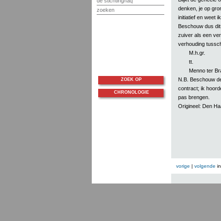
de stichting/faq
denken, je op gro
zoeken
initiatief en weet
Beschouw dus dit 
zuiver als een ver
verhouding tussch
M.h.gr.
tt.
Menno ter Br
N.B. Beschouw dez
ZOEK OP
contract; ik hoord
CHRONOLOGIE
pas brengen.
Origineel: Den H
vorige
|
volgende
i