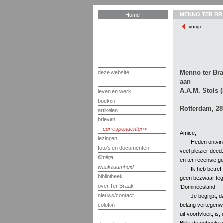
MENNO TER BR
Home
vorige
Menno ter Br
deze website
aan
A.A.M. Stols (
leven en werk
boeken
Rotterdam, 28
artikelen
brieven
correspondenten
Amice,
lezingen
Heden ontving
foto's en documenten
veel pleizier deed
filmliga
en ter recensie 
waakzaamheid
Ik heb betref
bibliotheek
geen bezwaar tegen
over Ter Braak
‘Domineesland’.
nieuws/contact
Je begrijpt, d
belang vertegenwo
colofon
uit voortvloeit, is
Blijkt de geheele