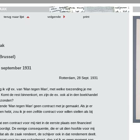
AAK
terug naar lijst
volgende
print
aak
Brussel)
 september 1931
Rotterdam, 28 Sept. 1931
 ik vijf ex. van ‘Man tegen Man’, met welke toezending je me
. Komt de rest binnenkort, en zijn de ex. ook al in den boekhandel
gezonden?
fende ‘Man tegen Man’ geen contract met je gemaakt. Als je er
 hebt, zou ik je een zelfde contract voor willen stellen als bij
at een contract voor mij niet in de eerste plaats een financieel
ordigt. De eenige consequentie, die er uit dien hoofde voor mij
, dat als de zaak rendeert, de schijver ook in dat rendement deelt.
 opzet voor jou een schadepost, dan zal ik er geen moment aan