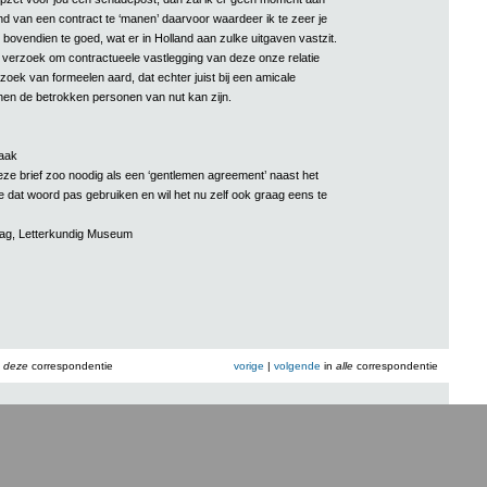
nd van een contract te ‘manen’ daarvoor waardeer ik te zeer je
 ik bovendien te goed, wat er in Holland aan zulke uitgaven vastzit.
verzoek om contractueele vastlegging van deze onze relatie
zoek van formeelen aard, dat echter juist bij een amicale
en de betrokken personen van nut kan zijn.
aak
e brief zoo noodig als een ‘gentlemen agreement’ naast het
e dat woord pas gebruiken en wil het nu zelf ook graag eens te
aag, Letterkundig Museum
n
deze
correspondentie
vorige
|
volgende
in
alle
correspondentie