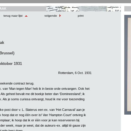
AAK
terug naar lijst
volgende
print
aak
Brussel)
oktober 1931
Rotterdam, 6 Oct. 1931
eteekende contract terug.
. van ‘Man tegen Man’ heb ik in beste orde ontvangen. Ook het
r. Als geheel bevalt me dit boekje beter dan ‘Domineesland’; ik
ek. Als je soms curiosa ontvangt, houd ik me voor toezending
lijke post door v. L. Slaterus een ex. van ‘Het Carnaval’ aan je
k hoop dat er nog één over is! Van ‘Hampton Court’ ontving ik
plaar; ik hoop dat ik er één voor je kan reserveeren bij
der week, maar je weet, dat de auteurs-ex. altijd tè gauw zijn
 mijn best doen.