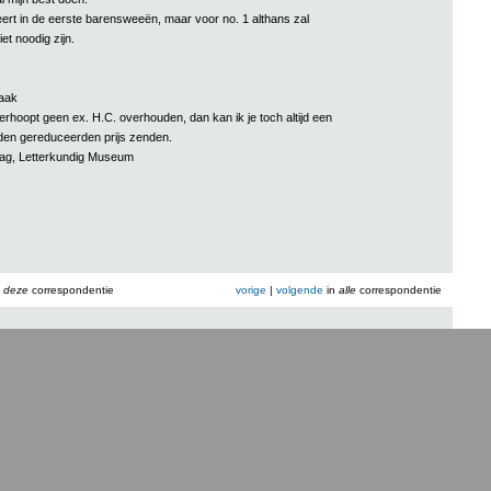
ert in de eerste barensweeën, maar voor no. 1 althans zal
et noodig zijn.
aak
erhoopt geen ex. H.C. overhouden, dan kan ik je toch altijd een
den gereduceerden prijs zenden.
aag, Letterkundig Museum
n
deze
correspondentie
vorige
|
volgende
in
alle
correspondentie