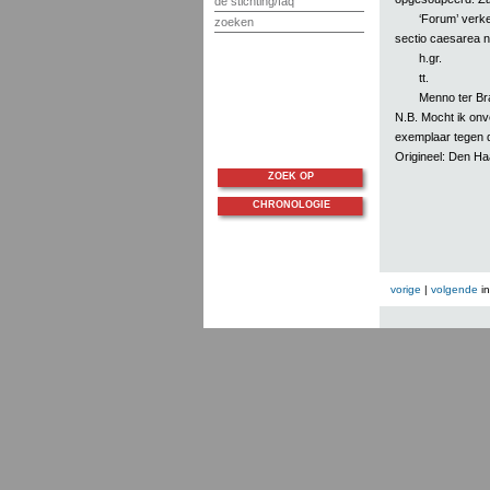
de stichting/faq
‘Forum’ verke
zoeken
sectio caesarea ni
h.gr.
tt.
Menno ter Br
N.B. Mocht ik onv
exemplaar tegen 
Origineel: Den H
ZOEK OP
CHRONOLOGIE
vorige
|
volgende
i