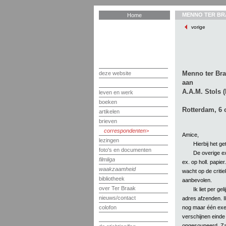
MENNO TER BR
Home
vorige
Menno ter Br
deze website
aan
A.A.M. Stols (
leven en werk
boeken
Rotterdam, 6 
artikelen
brieven
correspondenten
Amice,
lezingen
Hierbij het g
foto's en documenten
De overige ex
filmliga
ex. op holl. papie
waakzaamheid
wacht op de criti
bibliotheek
aanbevolen.
over Ter Braak
Ik liet per ge
nieuws/contact
adres afzenden. I
nog maar één exem
colofon
verschijnen einde 
opgesoupeerd. Zal