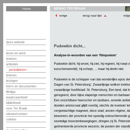
MENNO TER BRAAK
Home
vorige
terug naar lijst
volg
deze website
Pudowkin dicht...
leven en werk
Analyse-in-woorden van een ‘filmpoëem’
boeken
Pudowkin dicht; hij wroet, hij ziet, hij regeert, hij roep
artikelen
tusschenwereld), hij schept, ... maar hij denkt niet.
periodieken
brieven
Pudowkin is de schepper van dat wonderlijke epos de
lezingen
Dagen van St. Petersburg’. Zwaarlijvige wolken trekke
foto's en documenten
zwaarlijvige hoofdstad: St. Petersburg. Een land, dat
filmliga
geregeerd, door bijna slaperige menschen en barbaar
waakzaamheid
Een onzichtbare heerscher en tastbare, wreede ambt
bibliotheek
dooden aristocraat glijdt voorbij, slechts de koetsier l
over Ter Braak
vergeetachtige magneet, deze stad; ancien régime, dat 
nieuws/contact
bewoners der provincie het spoedig ontnuchterende go
colofon
stuntelige insectenbewegingen, dringen zij St. Petersb
geörienteerde provincie wezens; de pooten der stan