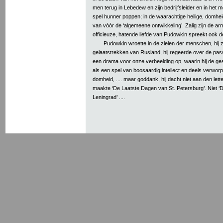
men terug in Lebedew en zijn bedrijfsleider en in het 
spel hunner poppen; in de waarachtige heilige, domhei
van vòòr de ‘algemeene ontwikkeling’. Zalig zijn de a
officieuze, hatende liefde van Pudowkin spreekt ook d
Pudowkin wroette in de zielen der menschen, hij z
gelaatstrekken van Rusland, hij regeerde over de passie
een drama voor onze verbeelding op, waarin hij de g
als een spel van boosaardig intellect en deels verwo
domheid, .... maar goddank, hij dacht niet aan den lett
maakte ‘De Laatste Dagen van St. Petersburg’. Niet 
Leningrad’ ....