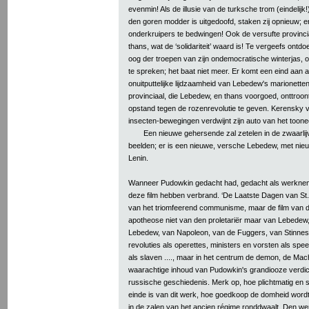
evenmin! Als de illusie van de turksche trom (eindelijk!
den goren modder is uitgedoofd, staken zij opnieuw; en
onderkruipers te bedwingen! Ook de versufte provincia
thans, wat de ‘solidariteit’ waard is! Te vergeefs ontd
oog der troepen van zijn ondemocratische winterjas,
te spreken; het baat niet meer. Er komt een eind aan a
onuitputtelijke lijdzaamheid van Lebedew's marionette
provinciaal, die Lebedew, en thans voorgoed, onttroont
opstand tegen de rozenrevolutie te geven. Kerensky vl
insecten-bewegingen verdwijnt zijn auto van het tooneel
Een nieuwe gehersende zal zetelen in de zwaarlijv
beelden; er is een nieuwe, versche Lebedew, met nie
Lenin.
Wanneer Pudowkin gedacht had, gedacht als werkneme
deze film hebben verbrand. ‘De Laatste Dagen van St. P
van het triomfeerend communisme, maar de film van d
apotheose niet van den proletariër maar van Lebedew
Lebedew, van Napoleon, van de Fuggers, van Stinnes, 
revoluties als operettes, ministers en vorsten als spe
als slaven ...., maar in het centrum de demon, de Mach
waarachtige inhoud van Pudowkin's grandiooze verdic
russische geschiedenis. Merk op, hoe plichtmatig en 
einde is van dit werk, hoe goedkoop de domheid wordt, 
in de zalen van het ancien régime ronddwaalt. Den we