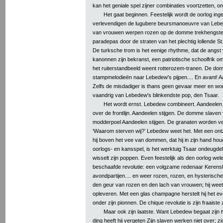
kan het geniale spel zijner combinaties voortzetten, on
Het gaat beginnen. Feestelijk wordt de oorlog inge
verlevendigen de lugubere beursmanoeuvre van Lebe
van vrouwen werpen rozen op de domme trekhengsten
paradepas door de straten van het plechtig lollende S
De turksche trom is het eenige rhythme, dat de angs
kanonnen zijn bekranst, een patriotische schoolfrik o
het ruiterstandbeeld weent rotterozem-tranen. De dom
stampmelodieën naar Lebedew's pijpen.... En avant! Aa
Zelfs de misdadiger is thans geen gevaar meer en word
vaandrig van Lebedew's blinkendste pop, den Tsaar.
Het wordt ernst. Lebedew combineert. Aandeelen
over de frontlijn. Aandeelen stijgen. De domme slaven v
modderpoel Aandeelen stijgen. De granaten worden ve
‘Waarom sterven wij?’ Lebedew weet het. Met een ontz
hij boven het vee van dommen, dat hij in zijn hand houd
oorlogs- en kansspel, is het werktuig Tsaar ondeugd
wisselt zijn poppen. Even feestelijk als den oorlog wel
beschaafde revolutie: een volgzame redenaar Kerensk
avondpartijen.... en weer rozen, rozen, en hysterisc
den geur van rozen en den lach van vrouwen; hij wee
opleveren. Met een glas champagne herstelt hij het 
onder zijn pionnen. De chique revolutie is zijn fraaiste 
Maar ook zijn laatste. Want Lebedew begaat zijn 
ding heeft hij vergeten Zijn slaven werken niet over; z