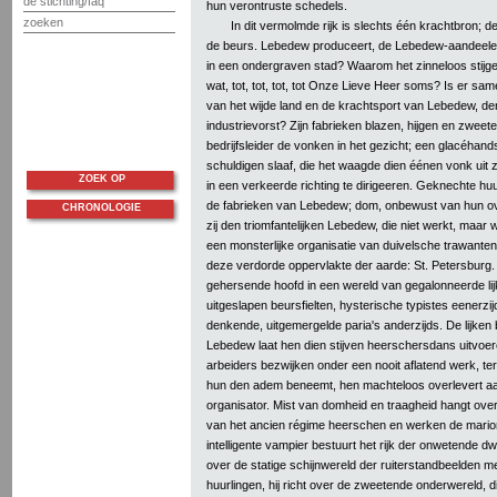
de stichting/faq
hun verontruste schedels.
zoeken
In dit vermolmde rijk is slechts één krachtbron; de
de beurs. Lebedew produceert, de Lebedew-aandeelen
in een ondergraven stad? Waarom het zinneloos stijgen
wat, tot, tot, tot, tot Onze Lieve Heer soms? Is er 
van het wijde land en de krachtsport van Lebedew, de
industrievorst? Zijn fabrieken blazen, hijgen en zweete
bedrijfsleider de vonken in het gezicht; een glacéha
schuldigen slaaf, die het waagde dien éénen vonk uit 
ZOEK OP
in een verkeerde richting te dirigeeren. Geknechte hu
de fabrieken van Lebedew; dom, onbewust van hun ov
CHRONOLOGIE
zij den triomfantelijken Lebedew, die niet werkt, maar
een monsterlijke organisatie van duivelsche trawanten
deze verdorde oppervlakte der aarde: St. Petersburg.
gehersende hoofd in een wereld van gegalonneerde lijk
uitgeslapen beursfielten, hysterische typistes eenerz
denkende, uitgemergelde paria's anderzijds. De lijke
Lebedew laat hen dien stijven heerschersdans uitvoeren 
arbeiders bezwijken onder een nooit aflatend werk, terw
hun den adem beneemt, hen machteloos overlevert 
organisator. Mist van domheid en traagheid hangt over
van het ancien régime heerschen en werken de mari
intelligente vampier bestuurt het rijk der onwetende dwal
over de statige schijnwereld der ruiterstandbeelden 
huurlingen, hij richt over de zweetende onderwereld, di