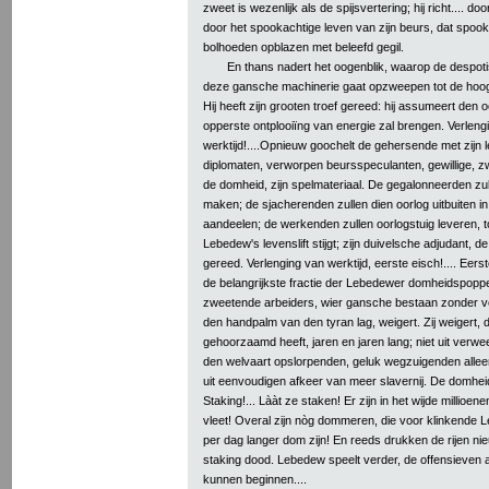
zweet is wezenlijk als de spijsvertering; hij richt.... do
door het spookachtige leven van zijn beurs, dat spoo
bolhoeden opblazen met beleefd gegil.
En thans nadert het oogenblik, waarop de desp
deze gansche machinerie gaat opzweepen tot de hoog
Hij heeft zijn grooten troef gereed: hij assumeert den oor
opperste ontplooiïng van energie zal brengen. Verleng
werktijd!....Opnieuw goochelt de gehersende met zijn
diplomaten, verworpen beursspeculanten, gewillige,
de domheid, zijn spelmateriaal. De gegalonneerden zu
maken; de sjacherenden zullen dien oorlog uitbuiten i
aandeelen; de werkenden zullen oorlogstuig leveren, tot 
Lebedew's levenslift stijgt; zijn duivelsche adjudant, de
gereed. Verlenging van werktijd, eerste eisch!.... Eer
de belangrijkste fractie der Lebedewer domheidspoppe
zweetende arbeiders, wier gansche bestaan zonder v
den handpalm van den tyran lag, weigert. Zij weigert
gehoorzaamd heeft, jaren en jaren lang; niet uit ver
den welvaart opslorpenden, geluk wegzuigenden allee
uit eenvoudigen afkeer van meer slavernij. De domheid
Staking!... Lààt ze staken! Er zijn in het wijde millioen
vleet! Overal zijn nòg dommeren, die voor klinkende
per dag langer dom zijn! En reeds drukken de rijen n
staking dood. Lebedew speelt verder, de offensieven a
kunnen beginnen....