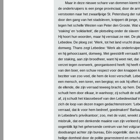
Maar in deze nieuwe schare van dommen kiemt h
de onderkruipers is een jonge provinciaal, door de ar
verstooten naar het zwaarlijvige St. Petersburg der r
door den gang van het stadsleven, knippert dit jonge,
tegen het schelle Westen van Peter den Groote. Wat w
‘staking’ en ‘solidariteit’, die plotseling onder de sl
Hij hoort hun woorden, maar hij verstaat ze niet. De pl
Lebedew. De ploeg zei: ‘Werk, tot het land vrucht draa
domweg. Thans zegt Lebedew: ‘Werk als onderkruiper, 
en hij gehoorzaamt, domweg. Met geestdrift verraadt hi
der staking, aan zijn broodheer, want hij weet niet, da
verzet tegen overwerk, georganiseerd heeft: hij heeft n
van den boer, een schuw respect voor den knappen k
bezitter van zoo veel, die hem de kost verschaft. Le
een mensch, een toren, een bergtop; en ook hij offert
de ellende, die zijn verraad teweeg bracht, op hem. 
schudt hem door elkaar, in wanhoop; zij schudt de su
af, zij schudt het klassebesef van den Lebedewslaaf 
zich de loop van dezen tragen gedachtenstroom: ‘Leb
verraad, dat ik voor hem bedreef, goedmaken!’ Barbaars
in Lebedew's privékantoor; zoo, met de vuist, wreekt 
misbruik, dat een denkende maakte van zijn verleerd 
oogenblik ligt het gehersende centrum van het volgza
doodsangst achter zijn bureau, Eén oogenblik: dan is de
heilige domheid door de politie gearresteerd en onsc