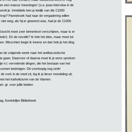
 en een massa ‘meeningen’ (o.a. jouw interview in de
ordt je. Inmiddels ben je leelijk van die 1000
trop? Pannekoek had naar de vergadering willen
niet weg; als hij er geweest was, had je de 1000
ezicht moet zeer binnenkort verschijnen, maar is er
tols!). En de novelle? Ik heb het idee, maar moet tot
en. Misschien begin ik ineens en dan heb je het ding
an de volgende week naar het antifascistische
 te gaan. Daarvoor of daarna moet ik je eens spreken
ijn n.l. vervelende dingen, die het bestaan van het
n kunnen bedreigen. Dit voorloopig nog
strikt
de vork in de steel zit, leg ik je liever mondeling uit;
et het katholicisme van de Vlamen.
t. gr. voor jullie beiden
g, Koninklijke Bibliotheek