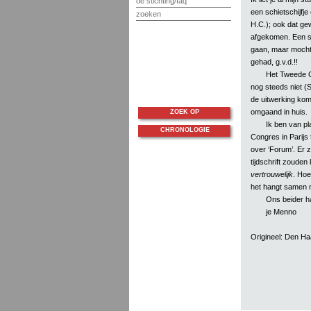
de stichting/faq
een schietschijfje
zoeken
H.C.); ook dat gew
afgekomen. Een s
gaan, maar mocht 
gehad, g.v.d.!!
Het Tweede G
nog steeds niet (S
de uitwerking kom
omgaand in huis.
ZOEK OP
Ik ben van pl
CHRONOLOGIE
Congres in Parijs
over ‘Forum’. Er z
tijdschrift zoude
vertrouwelijk
. Hoe 
het hangt samen m
Ons beider har
je Menno
Origineel: Den Haa