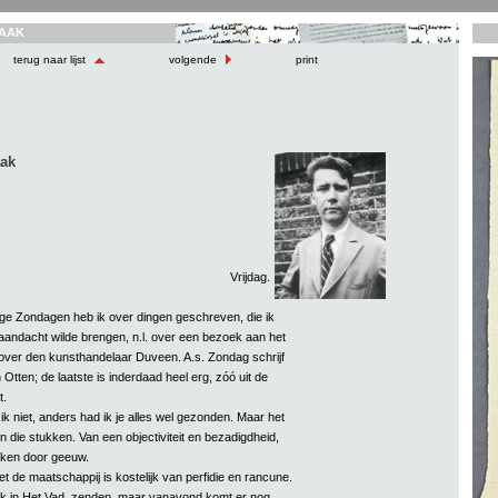
AAK
terug naar lijst
volgende
print
aak
Vrijdag.
ge Zondagen heb ik over dingen geschreven, die ik
e aandacht wilde brengen, n.l. over een bezoek aan het
over den kunsthandelaar Duveen. A.s. Zondag schrijf
n Otten; de laatste is inderdaad heel erg, zóó uit de
t.
ik niet, anders had ik je alles wel gezonden. Maar het
 in die stukken. Van een objectiviteit en bezadigdheid,
ken door geeuw.
et de maatschappij is kostelijk van perfidie en rancune.
 stuk in Het Vad. zenden, maar vanavond komt er nog