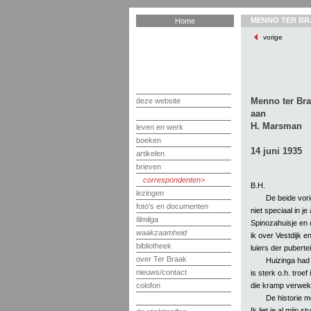
MENNO TER BR
Home
vorige
Menno ter Br
deze website
aan
H. Marsman
leven en werk
boeken
14 juni 1935
artikelen
brieven
correspondenten
B.H.
lezingen
De beide vori
foto's en documenten
niet speciaal in j
filmliga
Spinozahuisje en 
waakzaamheid
ik over Vestdijk e
bibliotheek
luiers der pubertei
over Ter Braak
Huizinga had 
nieuws/contact
is sterk o.h. troef
die kramp verwek
colofon
De historie m
Ik liet je al mijn