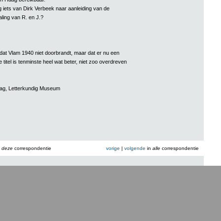
 iets van Dirk Verbeek naar aanleiding van de
ling van R. en J.?
, dat Vlam 1940 niet doorbrandt, maar dat er nu een
 titel is tenminste heel wat beter, niet zoo overdreven
aag, Letterkundig Museum
n
deze
correspondentie
vorige
|
volgende
in
alle
correspondentie