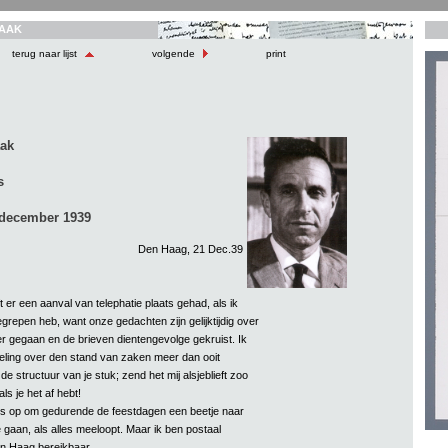
AAK
terug naar lijst
volgende
print
aak
s
 december 1939
Den Haag, 21 Dec.39
t er een aanval van telephatie plaats gehad, als ik
grepen heb, want onze gedachten zijn gelijktijdig over
er gegaan en de brieven dientengevolge gekruist. Ik
ling over den stand van zaken meer dan ooit
de structuur van je stuk; zend het mij alsjeblieft zoo
ls je het af hebt!
s op om gedurende de feestdagen een beetje naar
 gaan, als alles meeloopt. Maar ik ben postaal
n Haag bereikbaar.