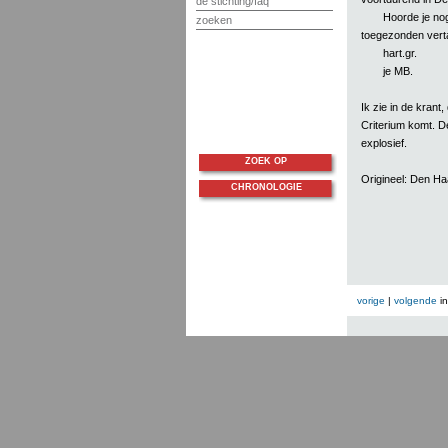
de stichting/faq
Hoorde je nog
zoeken
toegezonden verta
hart.gr.
je MB.
Ik zie in de krant
Criterium komt. De
explosief.
ZOEK OP
Origineel: Den H
CHRONOLOGIE
vorige
|
volgende
i