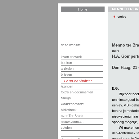
MENNO TER BR
Home
vorige
Menno ter Br
deze website
aan
H.A. Gompert
leven en werk
boeken
Den Haag, 21
artikelen
brieven
correspondenten
lezingen
B.G.
foto's en documenten
Blijkbaar heef
filmliga
tenminste goed be
waakzaamheid
een ev. V.Bl.-cahi
bibliotheek
ben na je mededee
over Ter Braak
nieuwsgierig naar 
nieuws/contact
spoedig mogelijk, a
Wij maken on
colofon
den Achterhoek te
voortdurend in De