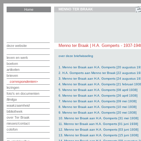
MENNO TER BRAAK
Home
Menno ter Braak | H.A. Gomperts - 1937-194
deze website
over deze briefwisseling
leven en werk
boeken
1. Menno ter Braak aan H.A. Gomperts [20 augustus 19
artikelen
2. H.A. Gomperts aan Menno ter Braak [22 augustus 19
brieven
3. Menno ter Braak aan H.A. Gomperts [24 augustus 19
correspondenten
4. Menno ter Braak aan H.A. Gomperts [21 februari 193
lezingen
5. Menno ter Braak aan H.A. Gomperts [08 april 1938]
foto's en documenten
6. Menno ter Braak aan H.A. Gomperts [26 april 1938]
filmliga
7. Menno ter Braak aan H.A. Gomperts [09 mei 1938]
waakzaamheid
8. Menno ter Braak aan H.A. Gomperts [10 mei 1938]
bibliotheek
9. Menno ter Braak aan H.A. Gomperts [20 mei 1938]
over Ter Braak
10. Menno ter Braak aan H.A. Gomperts [31 mei 1938]
nieuws/contact
11. Menno ter Braak aan H.A. Gomperts [01 juni 1938]
colofon
12. Menno ter Braak aan H.A. Gomperts [03 juni 1938]
13. Menno ter Braak aan H.A. Gomperts [15 juni 1938]
14. Menno ter Braak aan H.A. Gomperts [09 augustus 1