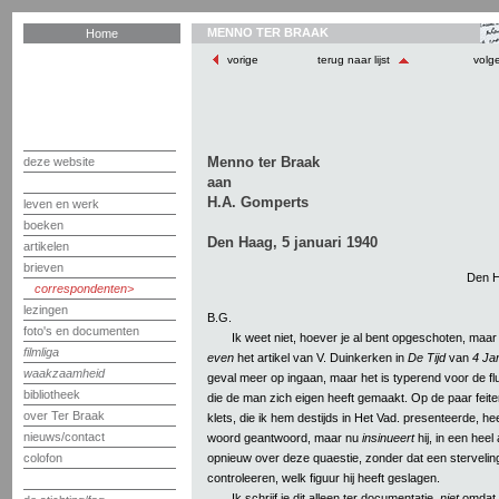
MENNO TER BRAAK
Home
vorige
terug naar lijst
volg
Menno ter Braak
deze website
aan
H.A. Gomperts
leven en werk
boeken
Den Haag, 5 januari 1940
artikelen
brieven
Den H
correspondenten
lezingen
B.G.
foto's en documenten
Ik weet niet, hoever je al bent opgeschoten, maar
filmliga
even
het artikel van V. Duinkerken in
De Tijd
van
4 Ja
waakzaamheid
geval meer op ingaan, maar het is typerend voor de f
bibliotheek
die de man zich eigen heeft gemaakt. Op de paar feiten
over Ter Braak
klets, die ik hem destijds in Het Vad. presenteerde, hee
nieuws/contact
woord geantwoord, maar nu
insinueert
hij, in een hee
opnieuw over deze quaestie, zonder dat een stervelin
colofon
controleeren, welk figuur hij heeft geslagen.
Ik schrijf je dit alleen ter documentatie,
niet
omdat h