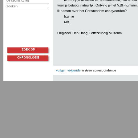
de stichting/faq
voor je betoog, natuurlijk. Ontving je het V.Bl.-nummer
zoeken
ik samen over het Christendom essayeerden?
h.gr. je
MB.
Origineel: Den Haag, Letterkundig Museum
ZOEK OP
CHRONOLOGIE
vorige
|
volgende
in
deze
correspondentie