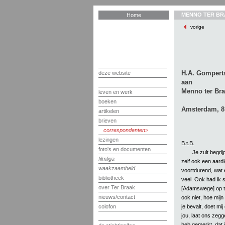
MENNO TER BR
Home
vorige
H.A. Gompert
deze website
aan
Menno ter Br
leven en werk
boeken
Amsterdam, 8 
artikelen
brieven
correspondenten
lezingen
B.t.B.
foto's en documenten
Je zult begrij
filmliga
zelf ook een aardi
waakzaamheid
voortdurend, wat 
bibliotheek
veel. Ook had ik s
over Ter Braak
[Adamswege] op te
nieuws/contact
ook niet, hoe mijn
je bevalt, doet mi
colofon
jou, laat ons zeg
heb gemerkt, dat 