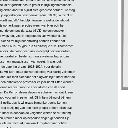
e lezer gericht: des te groter is mijn ingenomenheid
g ervan door 90% juist dier ‘geadresseerden’. Je mag
n je opgedragen beschouwen (dus: 100%), ik zet 't er
ordt wat ‘dik’, het blijkt trouwens wel uit de inhoud.
e opmerkingen precies weer, wat ik er ook het
vind; de compositie, waarbij V.D. op een gegeven
r wegzakt, vind ik nog steeds lachwekkend. De
 niet zo tot mijn beschikking hebben zonder het
ek van Louis
Rougier
: ‘La Scolastique et le Thomisme’,
nboek, dat voor geen mof in degelijkheid onderdoet,
avourabel en helder is, franse wetenschap op zijn
itisch en antipapistisch van opzet. Ik was ook
de datering ervan: 1913-1924, voor de erin
dat vrij kort, maar de wereldoorlog valt hierbij volkomen
nd, als men niet naar het slagveld kijkt, maar naar de
 een onbekende professor elf jaar heeft zitten werken.
ensd respect voor de specialisten van dit soort.
an Du Perron dezer dagen te schrijven, omdat ik een
 voor mij in petto had. Of ik hem bij jou of bij hem
mij gelijk, dus ik wil graag binnenkort eens komen.
og bezig mij van een klein griepje te herstellen, dat
kt, maar in een van de volgende weken schikt het mij
en jij zullen meer op bepaalde dagen gebonden zijn
 iets met hem af, dan kan ik mij daarnaar richten.