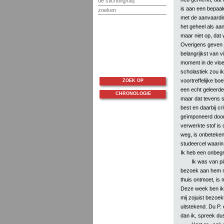
de stichting/faq
is aan een bepaald
zoeken
met de aanvaardin
het geheel als aa
maar niet op, dat w
Overigens geven j
belangrijkst van 
moment in de vloe
scholastiek zou ik
voortreffelijke bo
ZOEK OP
een echt geleerde
CHRONOLOGIE
maar dat tevens s
best en daarbij cr
geïmponeerd door 
verwerkte stof is 
weg, is onbetekene
studeercel waarin
Ik heb een onbegr
Ik was van pl
bezoek aan hem nog
thuis ontmoet, is 
Deze week ben ik n
mij zojuist bezoe
uitstekend. Du P. 
dan ik, spreek dus