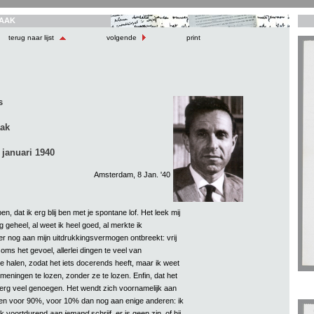
AAK
terug naar lijst
volgende
print
s
aak
januari 1940
Amsterdam, 8 Jan. '40
pen, dat ik erg blij ben met je spontane lof. Het leek mij
g geheel, al weet ik heel goed, al merkte ik
er nog aan mijn uitdrukkingsvermogen ontbreekt: vrij
oms het gevoel, allerlei dingen te veel van
 halen, zodat het iets docerends heeft, maar ik weet
 meningen te lozen, zonder ze te lozen. Enfin, dat het
j erg veel genoegen. Het wendt zich voornamelijk aan
gen voor 90%, voor 10% dan nog aan enige anderen: ik
ik voortdurend
aan iemand
schrijf, er is geen zin, of hij