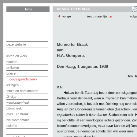
MENNO TER BRAAK
Home
vorige
terug naar lijst
volg
Menno ter Braak
deze website
aan
H.A. Gomperts
leven en werk
boeken
Den Haag, 1 augustus 1939
artikelen
brieven
Den Ha
correspondenten
lezingen
B.G.
foto's en documenten
Helaas ben ik Zaterdag bezet door een uitgangetj
filmliga
Kurhaus voor den krant, waar ik mij niet af kan maken.
waakzaamheid
willen voorstellen, je bezoek met Dekking nog even uit t
bibliotheek
Aug. en zelf
Donderdag
te komen eten (tusschen 5 en
over Ter Braak
tegenbericht reken ik daar dan op
. Salden komt ook. Hij
nieuws/contact
mij berichtte, al een voorloopige schets gezonden. Zo
bloemfestoenen overigens, maar daar kunnen wij Do
colofon
over praten. Je neemt die schets dan wel weer mee.
hartgr. en tot ziens je