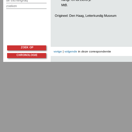
de stichting/faq
MtB.
zoeken
Origineel: Den Haag, Letterkundig Museum
ZOEK OP
vorige
|
volgende
in
deze
correspondentie
CHRONOLOGIE