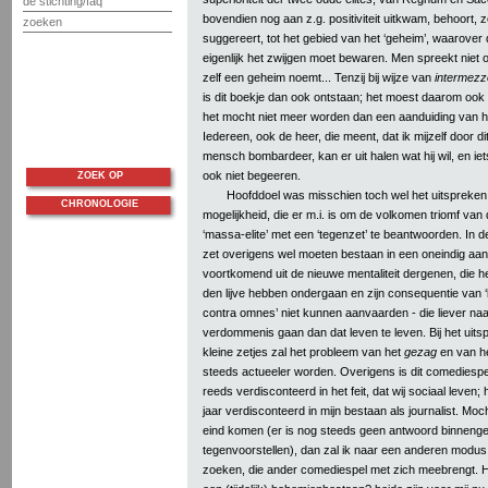
de stichting/faq
bovendien nog aan z.g. positiviteit uitkwam, behoort, z
zoeken
suggereert, tot het gebied van het ‘geheim’, waarover 
eigenlijk het zwijgen moet bewaren. Men spreekt niet o
zelf een geheim noemt... Tenzij bij wijze van
intermezz
is dit boekje dan ook ontstaan; het moest daarom ook
het mocht niet meer worden dan een aanduiding van h
Iedereen, ook de heer, die meent, dat ik mijzelf door dit 
mensch bombardeer, kan er uit halen wat hij wil, en ie
ook niet begeeren.
ZOEK OP
Hoofddoel was misschien toch wel het uitspreke
CHRONOLOGIE
mogelijkheid, die er m.i. is om de volkomen triomf van d
‘massa-elite’ met een ‘tegenzet’ te beantwoorden. In de
zet overigens wel moeten bestaan in een oneindig aanta
voortkomend uit de nieuwe mentaliteit dergenen, die he
den lijve hebben ondergaan en zijn consequentie van
contra omnes’ niet kunnen aanvaarden - die liever na
verdommenis gaan dan dat leven te leven. Bij het uitsp
kleine zetjes zal het probleem van het
gezag
en van h
steeds actueeler worden. Overigens is dit comediespe
reeds verdisconteerd in het feit, dat wij sociaal leven;
jaar verdisconteerd in mijn bestaan als journalist. Mo
eind komen (er is nog steeds geen antwoord binneng
tegenvoorstellen), dan zal ik naar een anderen modu
zoeken, die ander comediespel met zich meebrengt. H