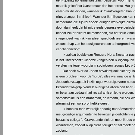
een (tijdelijk) bohemienbestaan? beide zijn voor mij nu
maar ik geloof het laatste meer dan het eerste. Het ge
vallen mij die dingen, wanneer ik
totaal
vergeten kan, d
eliteverlangen in mij leeft. Wanneer ik mij gewoon kan
democraat, die zijn rol speelt; dringen werkelijke elitev
door, dan heeft dat bij mij, steeds depressieve periode
behoor zeker niet tot de menschen, die het ‘leuk vinden’
integendeel, want ik kan alleen goed definieeren, wan
wetenschap van het designeeren een achtergrondswete
een ‘herinnering’.
Ik zal dat boekje van Rengers Hora Siccama tracht
is het uitverkocht? Uit deze kringen heb ik eigenlijk nie
verdiep me tegenwoordig in sociologen, zooals Lévy-
Dat boek over de Joden bevalt mij ook niet erg, h
is een probleem voor de ‘horde’; alles wat nuance is, bl
Joodsche vraagstuk in zijn tegenwoordige vorm nu ee
Bijzonder walgelijk vond ik overigens alleen den heer
er beter aan gedaan had royaal antisemiet te worden. 
samenstelde, is een braaf man, en iemand, die ook wa
allerminst een oorspronkelijke geest.
Ik hoop nu toch werkelijk spoedig naar Amsterda
met
grondige
argumenten te bewegen je gedichten te p
helaas is collega 's Gravesande ziek en moet ik dus 
waarnemen, zoodat ik op diens terugkeer zal moeten 
zoolang!