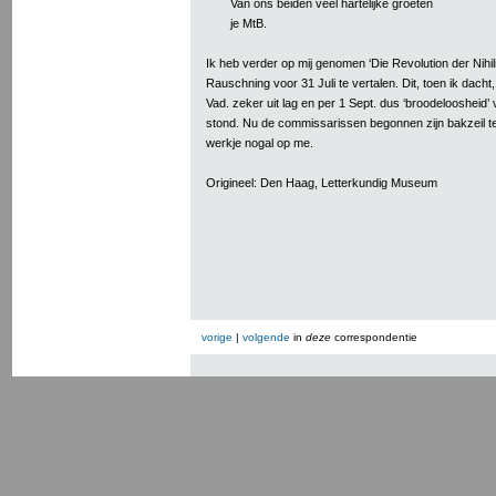
Van ons beiden veel hartelijke groeten
je MtB.
Ik heb verder op mij genomen ‘Die Revolution der Nihi
Rauschning voor 31 Juli te vertalen. Dit, toen ik dacht, d
Vad. zeker uit lag en per 1 Sept. dus ‘broodeloosheid’
stond. Nu de commissarissen begonnen zijn bakzeil te 
werkje nogal op me.
Origineel: Den Haag, Letterkundig Museum
vorige
|
volgende
in
deze
correspondentie