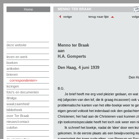
MENNO TER BRAAK
Home
vorige
terug naar lijst
volg
Menno ter Braak
deze website
aan
H.A. Gomperts
leven en werk
boeken
Den Haag, 4 juni 1939
artikelen
brieven
Den Ha
correspondenten
lezingen
B.G.
foto's en documenten
Je brief heeft me erg veel pleizier gedaan, en wat je
filmliga
mij (afgezien van den lof, die ik graag incasseer) ook
waakzaamheid
problematische kanten van het elite-boekje weer te ge
bibliotheek
eigen gevoel voltooit het inderdaad ook den gedachten
over Ter Braak
Christenen; het had aan de Christenen vast kunnen zi
nieuws/contact
zijn toekomstspeculatie heeft het toch ook weer een n
Ik schreef het boekje, nadat de ‘idee’ door een le
colofon
gekomen. In de eerste plaats als een bewijsvoering
te
superioriteit der twee oude elites, van Regnum en Sac