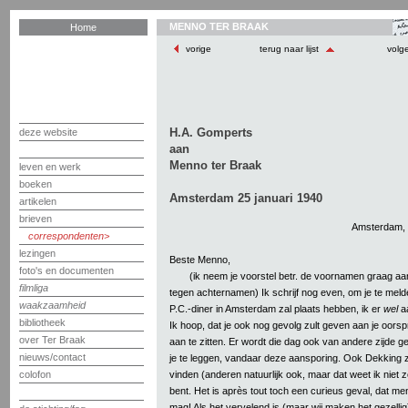
MENNO TER BRAAK
Home
vorige
terug naar lijst
volg
H.A. Gomperts
deze website
aan
Menno ter Braak
leven en werk
boeken
Amsterdam 25 januari 1940
artikelen
brieven
Amsterdam, 
correspondenten
lezingen
Beste Menno,
foto's en documenten
(ik neem je voorstel betr. de voornamen graag aan,
filmliga
tegen achternamen) Ik schrijf nog even, om je te melde
waakzaamheid
P.C.-diner in Amsterdam zal plaats hebben, ik er
wel
a
bibliotheek
Ik hoop, dat je ook nog gevolg zult geven aan je oorsp
over Ter Braak
aan te zitten. Er wordt die dag ook van andere zijde g
nieuws/contact
je te leggen, vandaar deze aansporing. Ook Dekking za
vinden (anderen natuurlijk ook, maar dat weet ik niet zo)
colofon
bent. Het is après tout toch een curieus geval, dat me
mag! Als het vervelend is (maar wij maken het gezellig),