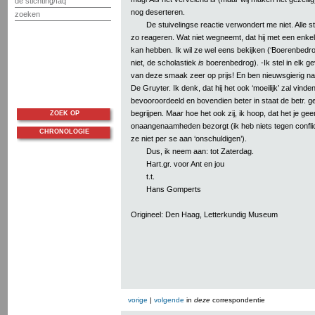
de stichting/faq
nog deserteren.
zoeken
De stuivelingse reactie verwondert me niet. Alle st
zo reageren. Wat niet wegneemt, dat hij met een enkele
kan hebben. Ik wil ze wel eens bekijken (‘Boerenbedro
niet, de scholastiek
is
boerenbedrog). -Ik stel in elk ge
van deze smaak zeer op prijs! En ben nieuwsgierig na
De Gruyter. Ik denk, dat hij het ook ‘moeilijk’ zal vinden
bevooroordeeld en bovendien beter in staat de betr. 
begrijpen. Maar hoe het ook zij, ik hoop, dat het je ge
ZOEK OP
onaangenaamheden bezorgt (ik heb niets tegen confli
CHRONOLOGIE
ze niet per se aan ‘onschuldigen’).
Dus, ik neem aan: tot Zaterdag.
Hart.gr. voor Ant en jou
t.t.
Hans Gomperts
Origineel: Den Haag, Letterkundig Museum
vorige
|
volgende
in
deze
correspondentie