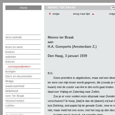
MENNO TER BRAAK
Home
vorige
terug naar lijst
volg
Menno ter Braak
deze website
aan
H.A. Gomperts (Amsterdam Z.)
leven en werk
boeken
Den Haag, 3 januari 1939
artikelen
brieven
correspondenten
lezingen
B.G.
foto's en documenten
Geen première is uitgebroken, maar wel een dinert
filmliga
ter eere van mijn broer wordt gegeven, die (zooals je 
waakzaamheid
kwam) met de zuster van Ant in den echt gaat treden.
bibliotheek
daarvoor Vrijdag en Zaterdag naar Zutfen.
over Ter Braak
Zou je er voor voelen onze afspraak naar
Donder
nieuws/contact
verschuiven? Ik hoop, [dat] ik dan de [datum] vrij kan
lust
Dekking
, anti-papist bij de genade Gods, mee te
colofon
niet, maar meld het ons even, met het oog op den disc
In ieder geval, hoop ik, tot spoedig ziens.