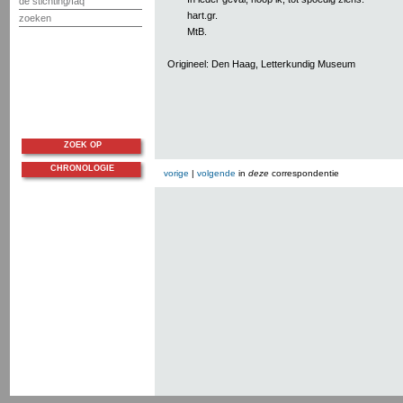
de stichting/faq
hart.gr.
zoeken
MtB.
Origineel: Den Haag, Letterkundig Museum
ZOEK OP
CHRONOLOGIE
vorige
|
volgende
in
deze
correspondentie