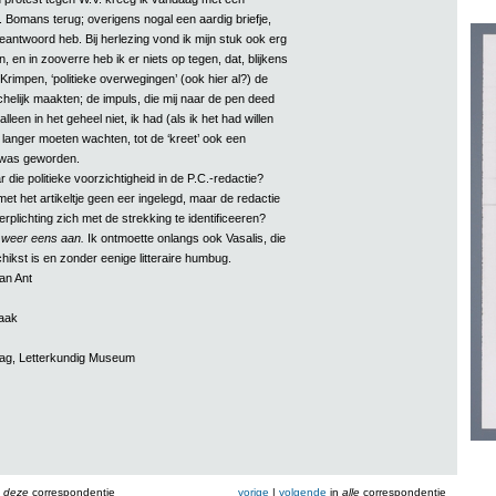
. Bomans terug; overigens nogal een aardig briefje,
eantwoord heb. Bij herlezing vond ik mijn stuk ook erg
n, en in zooverre heb ik er niets op tegen, dat, blijkens
Krimpen, ‘politieke overwegingen’ (ook hier al?) de
helijk maakten; de impuls, die mij naar de pen deed
 alleen in het geheel niet, ik had (als ik het had willen
 langer moeten wachten, tot de ‘kreet’ ook een
’ was geworden.
die politieke voorzichtigheid in de P.C.-redactie?
et het artikeltje geen eer ingelegd, maar de redactie
erplichting zich met de strekking te identificeeren?
weer eens aan.
Ik ontmoette onlangs ook Vasalis, die
chikst is en zonder eenige litteraire humbug.
van Ant
aak
aag, Letterkundig Museum
n
deze
correspondentie
vorige
|
volgende
in
alle
correspondentie