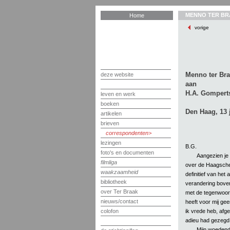
MENNO TER BR
Home
vorige
Menno ter Br
deze website
aan
H.A. Gompert
leven en werk
boeken
Den Haag, 13 
artikelen
brieven
correspondenten
lezingen
B.G.
foto's en documenten
Aangezien je 
filmliga
over de Haagsche 
waakzaamheid
definitief van he
bibliotheek
verandering bove
over Ter Braak
met de tegenwoor
nieuws/contact
heeft voor mij gee
ik vrede heb, afge
colofon
adieu had gezegd
Mijn woedend