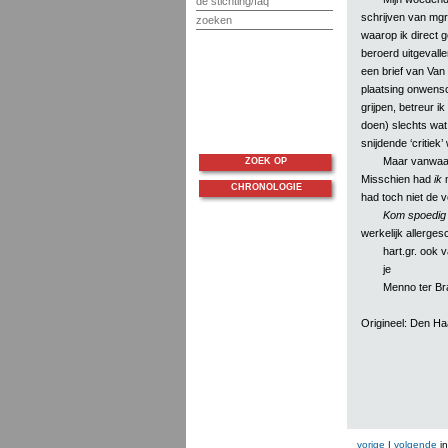
de stichting/faq
schrijven van mgr
zoeken
waarop ik direct g
beroerd uitgevalle
een brief van Van 
plaatsing onwensc
grijpen, betreur ik
doen) slechts wat
snijdende ‘critiek
Maar vanwaar 
ZOEK OP
Misschien had
ik
m
CHRONOLOGIE
had toch niet de v
Kom spoedig 
werkelijk allerges
hart.gr. ook 
je
Menno ter Br
Origineel: Den H
vorige
|
volgende
i