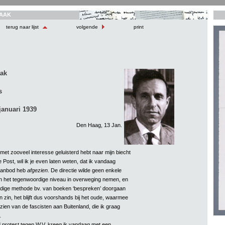
AAK
terug naar lijst
volgende
print
aak
s
januari 1939
Den Haag, 13 Jan.
met zooveel interesse geluisterd hebt naar mijn biecht
Post, wil ik je even laten weten, dat ik vandaag
t aanbod heb
afgezien
. De directie wilde geen enkele
n het tegenwoordige niveau in overweging nemen, en
dige methode bv. van boeken ‘bespreken’ doorgaan
n zin, het blijft dus voorshands bij het oude, waarmee
zien van de fascisten aan Buitenland, die ik graag
.
 protest tegen W.V. kreeg ik vandaag met een