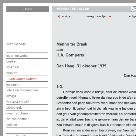
MENNO TER BRAAK
Home
vorige
terug naar lijst
volg
Menno ter Braak
deze website
aan
H.A. Gomperts
leven en werk
boeken
Den Haag, 31 oktober 1939
artikelen
brieven
Den Haa
correspondenten
lezingen
B.G.
foto's en documenten
Hartelijk dank voor je briefje, door de intentie wa
filmliga
getroffen voel. Niemand liever dan jou zou ik de afstra
waakzaamheid
Brabantschen paap toevertrouwen, maar doe het woord 
bibliotheek
zin in hebt. Ik geloof, dat hij dan als was in je handen za
over Ter Braak
een geur van gecompromitteerde wierook zal achterbl
nieuws/contact
is, dat ik altijd weer tracht te gelooven aan den eerba
zoo iemand; maar in dit geval kan ik ze heusch niet o
colofon
Kom een en ander even bespreken, met Van der 
b.v. (behalve 's avonds) ben ik vrij, Vrijdag niet
Donde