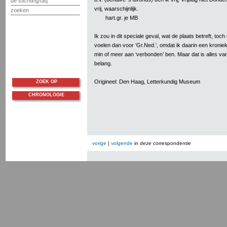
de stichting/faq
vrij, waarschijnlijk.
zoeken
hart.gr. je MB
Ik zou in dit speciale geval, wat de plaats betreft, toc
voelen dan voor ‘Gr.Ned.’, omdat ik daarin een kroniek
min of meer aan ‘verbonden’ ben. Maar dat is alles va
belang.
Origineel: Den Haag, Letterkundig Museum
ZOEK OP
CHRONOLOGIE
vorige
|
volgende
in
deze
correspondentie