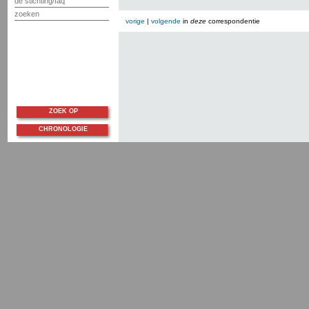
de stichting/faq
zoeken
vorige
|
volgende
in
deze
correspondentie
ZOEK OP
CHRONOLOGIE