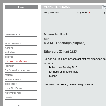
MENNO TER BRAAK
Home
terug naar lijst
volgende
pr
Menno ter Braak
deze website
aan
D.A.M. Binnendijk (Zutphen)
leven en werk
boeken
Eibergen, 21 juni 1923
artikelen
brieven
Je ziet, ook ik ik heb het contact met het algemeen ge
correspondenten
verloren.
lezingen
Ik kom dus Zondag 5.25.
foto's en documenten
tot ziens en groeten thuis
filmliga
Menno
waakzaamheid
bibliotheek
Origineel: Den Haag, Letterkundig Museum
over Ter Braak
nieuws/contact
colofon