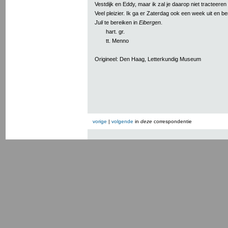
Vestdijk en Eddy, maar ik zal je daarop niet tracteeren 
Veel pleizier. Ik ga er Zaterdag ook een week uit en b
Juli
te bereiken in
Eibergen
.
hart. gr.
tt. Menno
Origineel: Den Haag, Letterkundig Museum
vorige
|
volgende
in
deze
correspondentie