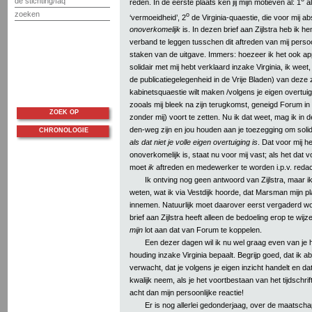
de stichting/faq
reden. In de eerste plaats ken jij mijn motieven al: 1
a
zoeken
o
‘vermoeidheid’, 2
de Virginia-quaestie, die voor mij ab
onoverkomelijk
is. In dezen brief aan Zijlstra heb ik 
verband te leggen tusschen dit aftreden van mij persoo
staken van de uitgave. Immers: hoezeer ik het ook appre
solidair met mij hebt verklaard inzake Virginia, ik weet
de publicatiegelegenheid in de Vrije Bladen) van deze
kabinetsquaestie wilt maken /volgens je eigen overtuigin
zooals mij bleek na zijn terugkomst, geneigd Forum in
ZOEK OP
zonder mij) voort te zetten. Nu ik dat weet, mag ik in 
den-weg zijn en jou houden aan je toezegging om solidai
CHRONOLOGIE
als dat niet je volle eigen overtuiging is
. Dat voor mij he
onoverkomelijk is, staat nu voor mij vast; als het dat voor
moet
ik
aftreden en medewerker te worden i.p.v. redac
Ik ontving nog geen antwoord van Zijlstra, maar i
weten, wat ik via Vestdijk hoorde, dat Marsman mijn pl
innemen. Natuurlijk moet daarover eerst vergaderd w
brief aan Zijlstra heeft alleen de bedoeling erop te wijz
mijn
lot aan dat van Forum te koppelen.
Een dezer dagen wil ik nu wel graag even van je ho
houding inzake Virginia bepaalt. Begrijp goed, dat ik a
verwacht, dat je volgens je eigen inzicht handelt en da
kwalijk neem, als je het voortbestaan van het tijdschri
acht dan mijn persoonlijke reactie!
Er is nog allerlei gedonderjaag, over de maatscha