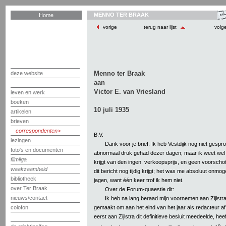
MENNO TER BRAAK
Home
vorige
terug naar lijst
volg
Menno ter Braak
deze website
aan
Victor E. van Vriesland
leven en werk
boeken
10 juli 1935
artikelen
brieven
correspondenten
B.V.
lezingen
Dank voor je brief. Ik heb Vestdijk nog niet gespr
foto's en documenten
abnormaal druk gehad dezer dagen; maar ik weet wel 
filmliga
krijgt van den ingen. verkoopsprijs, en geen voorschot.
waakzaamheid
dit bericht nog tijdig krijgt; het was me absoluut onmog
bibliotheek
jagen, want één keer trof ik hem niet.
over Ter Braak
Over de Forum-quaestie dit:
nieuws/contact
Ik heb na lang beraad mijn voornemen aan Zijlstr
gemaakt om aan het eind van het jaar als redacteur af 
colofon
eerst aan Zijlstra dit definitieve besluit meedeelde, hee
o