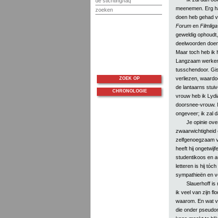
de stichting/faq
meenemen. Erg har
zoeken
doen heb gehad vo
Forum
en
Filmliga
geweldig ophoudt,
deelwoorden doen,
Maar toch heb ik h
Langzaam werken 
tusschendoor. Gis
verliezen, waardoo
ZOEK OP
de lantaarns stuive
CHRONOLOGIE
vrouw heb ik Lydi
doorsnee-vrouw. Ma
ongeveer; ik zal 
Je opinie over
zwaarwichtigheid 
zelfgenoegzaam vo
heeft hij ongetwij
studentikoos en a
letteren is hij tó
sympathieën en ve
Slauerhoff is
ik veel van zijn fl
waarom. En wat vin
die onder pseudon