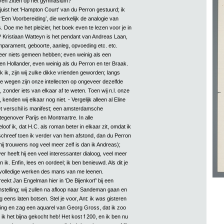
jven zitten op het gymnasium?
 juist het ‘Hampton Court’ van du Perron gestuurd; ik
‘Een Voorbereiding’, die werkelijk de analogie van
. Doe me het pleizier, het boek even te lezen voor je in
Kristiaan Watteyn is het pendant van Andreas Laan,
emparament, geboorte, aanleg, opvoeding etc. etc.
eer niets gemeen hebben; even weinig als een
 Hollander, even weinig als du Perron en ter Braak.
 ik, zijn wij zulke dikke vrienden geworden; langs
de wegen zijn onze intellecten op ongeveer dezelfde
, zonder iets van elkaar af te weten. Toen wij n.l. onze
enden wij elkaar nog niet. - Vergelijk alleen al Eline
t verschil is manifest; een amsterdamsche
 tegenover Parijs en Montmartre. In alle
oof ik, dat H.C. als roman beter in elkaar zit, omdat ik
hreef toen ik verder van hem afstond, dan du Perron
ij trouwens nog veel meer zelf is dan ik Andreas);
r heeft hij een veel interessanter dialoog, veel meer
n ik. Enfin, lees en oordeel; ik ben benieuwd. Als dit je
 volledige werken des mans van me leenen.
ekt Jan Engelman hier in ‘De Bijenkorf’ bij een
nstelling; wij zullen na afloop naar Sandeman gaan en
 eens laten botsen. Stel je voor, Ant: ik
was
gisteren
lling en zag een aquarel van Georg Gross, dat ik zoo
 ik het bijna gekocht heb! Het kost f 200, en ik ben nu