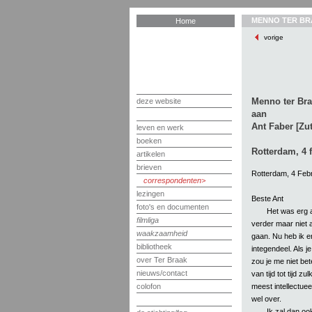
MENNO TER BR
Home
vorige
Menno ter Br
deze website
aan
Ant Faber [Zu
leven en werk
boeken
Rotterdam, 4 
artikelen
brieven
Rotterdam, 4 Febr
correspondenten
lezingen
Beste Ant
foto's en documenten
Het was erg a
filmliga
verder maar niet al
waakzaamheid
gaan. Nu heb ik er
bibliotheek
integendeel. Als 
over Ter Braak
zou je me niet be
nieuws/contact
van tijd tot tijd z
meest intellectue
colofon
wel over.
Ik zal dan oo