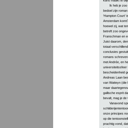
kans maakt te bli
Ik heb je zoo
bedoel zijn roman 
‘Hampton Court’ is
Amsterdam komt? 
hoewel zij, wat t
betreft zoo ongev
Franschman en een
Juist daarom, denk
totaal verschillen
conclusies gestuit
romans schreven, k
met Andrée, en he
universiteitssfeer
bescheidenheid gel
Andreas Laan besc
van Watteyn (die h
maar daartegenove
gallische esprit da
bevalt, mag je de
Vanavond spre
schilderijententoo
onze principes nog
op die tentoonste
prachtig vond, dat