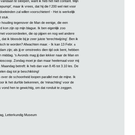
vandaan te sleepen, want ik heb het niet contant. Mijn
epumpt’, maar ik vrees, dat hij die f 200 wel niet voor
doeleinden zal willen voorschieten! - Het is werkelijk
t stuk.
 je houding tegenover de Man de eenige, die een
d kon zijn op mijn blague. Ik ben eigenlijk zoo
met vooroordeelen, die op pijpen en nog wel andere
 dat ik bloosde bij je zeer juiste ‘terechtwijzing’. Ben ik
sch te worden? Afwachten maar. - Ik kan 13 Febr. ±
dam zijn; als jij er omstreeks dien tijd ook bent, hebben
 middag. 's Avonds mag jij dan lekker naar de Man en
e bioscoop. Zondag moet je dan maar heelemaal voor mij
Maandag betreft: ik heb dan van 8.45 tot 3.10 les. De
elen dag tot je beschikking!
over de schoonheid loopen parallel met de mijne. Ik
oor ik het durfde bekennen, de ‘minachting’ voor de
k vond hen te gewichtig, om dat ronduit te zeggen.
aag, Letterkundig Museum