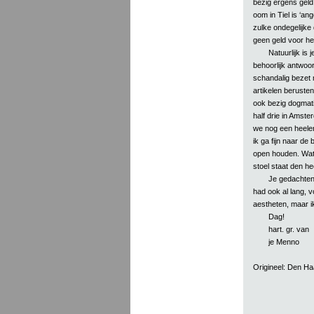
bezig ergens geld 
oom in Tiel is ‘ang
zulke ondegelijke 
geen geld voor he
Natuurlijk is
behoorlijk antwoor
schandalig bezet 
artikelen berusten,
ook bezig dogmati
half drie in Amster
we nog een heelen
ik ga fijn naar d
open houden. Wat 
stoel staat den he
Je gedachten 
had ook al lang, v
aestheten, maar i
Dag!
hart. gr. van
je Menno
Origineel: Den H