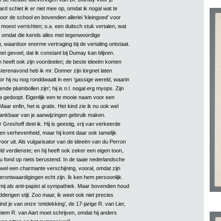
d schiet ik er niet mee op, omdat ik nogal wat te
or de school en bovendien allerlei ‘kleingoed’ voor
moest verrichten; o.a. een duitsch stuk vertalen, wat
 omdat die kerels alles met tegenwoordige
 waardoor enorme vertraging bij de vertaling ontstaat.
et gevoel, dat ik constant bij Dumay kan blijven.
heeft ook zijn voordeelen; de beste ideeën komen
terenavond heb ik mr. Donner zijn lorgnet laten
r hij nu nog ronddwaalt in een ‘gassige wereld, waarin
nde pluimbollen zijn’; hij is n.l. nogal erg myops. Zijn
a gedoopt. Eigenlijk een te mooie naam voor een
ar enfin, het is gratis. Het kind zie ik nu ook wel
dankbaar van je aanwijzingen gebruik maken.
 Greshoff deel ik. Hij is geestig, vrij van verkeerde
en verhevenheid, maar hij komt daar ook tamelijk
or uit. Als vulgarisator van de ideeën van du Perron
feld verdienste; en hij heeft ook zeker een eigen toon,
u fond op niets berustend. In de taaie nederlandsche
ch wel een charmante verschijning, vooral, omdat zijn
rontwaardigingen echt zijn. Ik ken hem persoonlijk.
 mij als anti-papist al sympathiek. Maar bovendien houd
odderigen stijl. Zoo maar, ik weet ook niet precies
d je van onze ‘ontdekking’, de 17-jarige R. van Lier,
iem R. van Aart moet schrijven, omdat hij anders