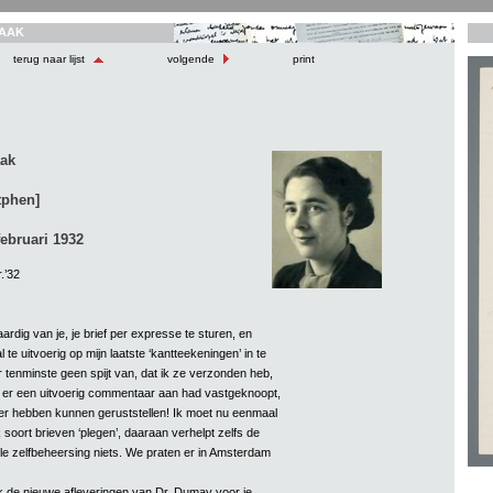
AAK
terug naar lijst
volgende
print
aak
tphen]
februari 1932
.’32
ardig van je, je brief per expresse te sturen, en
 te uitvoerig op mijn laatste ‘kantteekeningen’ in te
 tenminste geen spijt van, dat ik ze verzonden heb,
je er een uitvoerig commentaar aan had vastgeknoopt,
ter hebben kunnen geruststellen! Ik moet nu eenmaal
ulk soort brieven ‘plegen’, daaraan verhelpt zelfs de
ele zelfbeheersing niets. We praten er in Amsterdam
k de nieuwe afleveringen van Dr. Dumay voor je