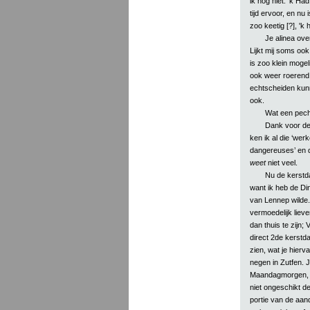
ik nog niet. 'k Ha
tijd ervoor, en nu
zoo keetig [?], 'k
Je alinea ove
Lijkt mij soms ook 
is zoo klein mogeli
ook weer roerend 
echtscheiden kunn
ook.
Wat een pech
Dank voor de 
ken ik al die ‘werk
dangereuses’ en d
weet
niet veel.
Nu de kerstd
want ik heb de Di
van Lennep wilde.
vermoedelijk lieve
dan thuis te zijn;
direct 2de kerst
zien, wat je hierv
negen in Zutfen.
Maandagmorgen, als
niet ongeschikt d
portie van de aand