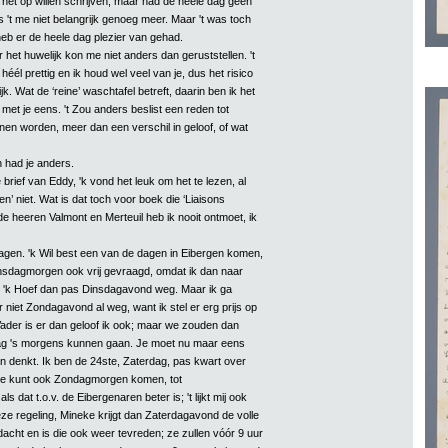
d het op willen schrijven, maar had de heele dag geen
 is 't me niet belangrijk genoeg meer. Maar 't was toch
 heb er de heele dag plezier van gehad.
r het huwelijk kon me niet anders dan geruststellen. 't
héél prettig en ik houd wel veel van je, dus het risico
jk. Wat de ‘reine’ waschtafel betreft, daarin ben ik het
met je eens. 't Zou anders beslist een reden tot
en worden, meer dan een verschil in geloof, of wat
 had je anders.
brief van Eddy, 'k vond het leuk om het te lezen, al
en’ niet. Wat is dat toch voor boek die ‘Liaisons
e heeren Valmont en Merteuil heb ik nooit ontmoet, ik
agen. 'k Wil best een van de dagen in Eibergen komen,
nsdagmorgen ook vrij gevraagd, omdat ik dan naar
 'k Hoef dan pas Dinsdagavond weg. Maar ik ga
r niet Zondagavond al weg, want ik stel er erg prijs op
 Vader is er dan geloof ik ook; maar we zouden dan
dag 's morgens kunnen gaan. Je moet nu maar eens
an denkt. Ik ben de 24ste, Zaterdag, pas kwart over
 Je kunt ook Zondagmorgen komen, tot
 dat t.o.v. de Eibergenaren beter is; 't lijkt mij ook
eze regeling, Mineke krijgt dan Zaterdagavond de volle
acht en is die ook weer tevreden; ze zullen vóór 9 uur