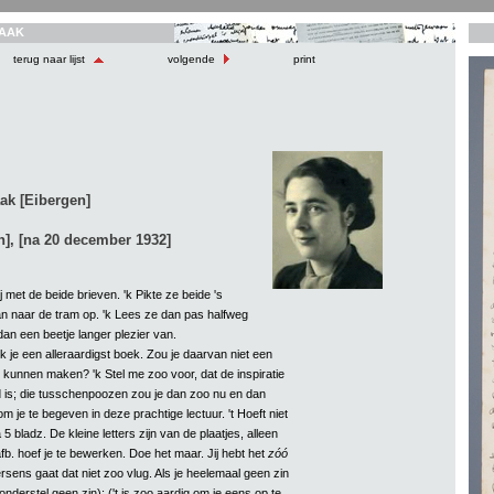
AAK
terug naar lijst
volgende
print
ak [Eibergen]
], [na 20 december 1932]
j met de beide brieven. 'k Pikte ze beide 's
aan naar de tram op. 'k Lees ze dan pas halfweg
an een beetje langer plezier van.
ik je een alleraardigst boek. Zou je daarvan niet een
 kunnen maken? 'k Stel me zoo voor, dat de inspiratie
 is; die tusschenpoozen zou je dan zoo nu en dan
 je te begeven in deze prachtige lectuur. 't Hoeft niet
5 bladz. De kleine letters zijn van de plaatjes, alleen
b. hoef je te bewerken. Doe het maar. Jij hebt het
zóó
ersens gaat dat niet zoo vlug. Als je heelemaal geen zin
ronderstel geen zin); ('t is zoo aardig om je eens op te