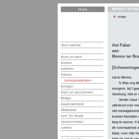
MENNO TER BR
Home
vorige
Ant Faber
deze website
aan
Menno ter Bra
leven en werk
boeken
[Scheveningen
artikelen
brieven
Lieve Menno.
correspondenten
'k Was erg bli
lezingen
morgens, bij 't g
foto's en documenten
Voorburg, heb er d
filmliga
Verder stuur 
waakzaamheid
uittreksel voor me
bibliotheek
niet eeuwigdurend
over Ter Braak
kunnen benutten om
nieuws/contact
lang te wezen, 4 à 
de voornaamste af
colofon
klaar, voor mijn h
hebt (je ziet ik ve