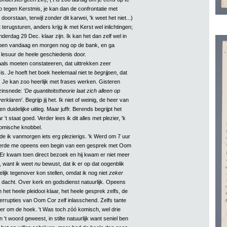
o tegen Kerstmis, je kan dan de confrontatie met
orstaan, terwijl zonder dit karwei, 'k weet het niet...)
t terugsturen, anders krijg ik met Kerst wel inlichtingen;
onderdag 29 Dec. klaar zijn. Ik kan het dan zelf wel in
 ben vandaag en morgen nog op de bank, en ga
 lesuur de heele geschiedenis door.
als moeten constateeren, dat uittrekken zeer
is. Je hoeft het boek heelemaal niet te
begrijpen
, dat
. Je kan zoo heerlijk met frases werken. Gisteren
zinsnede: ‘
De quantiteitstheorie laat zich alleen op
verklaren
’. Begrijp jij het. Ik niet of weinig, de heer van
n duidelijke uitleg. Maar juffr. Berends begrijpt het
 't staat goed. Verder lees ik dit alles met plezier, 'k
omische knobbel.
de ik vanmorgen iets erg plezierigs. 'k Werd om 7 uur
erde me opeens een begin van een gesprek met Oom
Er kwam toen direct bezoek en hij kwam er niet meer
, want ik weet
nu
bewust, dat ik er op dat oogenblik
lijk tegenover kon stellen, omdat ik nog niet
zeker
n dacht. Over kerk en godsdienst natuurlijk. Opeens
het heele pleidooi klaar, het heele gesprek zelfs, de
errupties van Oom Cor zelf inlasschend. Zelfs tante
r om de hoek. 't Was toch zóó komisch, wel drie
 't woord geweest, in stilte natuurlijk want seniel ben