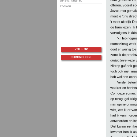
de stichting/faq
offeren, vooral zo
zoeken
Jezus met gemak do
moet je 't nu direc
't moet uiterlijk D
de tram lezen. Ik
vervolgens in één
'k Heb nogma
stompzinnig werk 
doet er weinig toe
ZOEK OP
zette ik de pracht
CHRONOLOGIE
deductieve wijze 
Nierop gaf ook gee
toch ook niet, maar
heb wel een econ
Verder beleef
wakker en herinn
Cor, deze zomer. 
op terug; gelukkig
mijn opinie onmoge
wist, wat ik er va
had ik van morgen 
antwoorden en int
Diet kwam een kee
kwartier ben ik aan