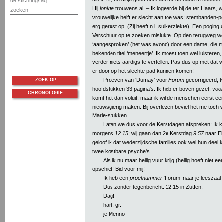
de stichting/faq
Hij
lonkte
trouwens al. – Ik logeerde bij de ter Haars,
zoeken
vrouwelijke helft er slecht aan toe was; stembanden-pe
erg gerust op. (Zij heeft n.l. suikerziekte). Een pogin
Verschuur op te zoeken mislukte. Op den terugweg we
‘aangesproken’ (het was avond) door een dame, die m
bekenden titel ‘meneertje’. Ik moest toen wel luisteren,
verder niets aardigs te vertellen. Pas dus op met dat 
er door op het slechte pad kunnen komen!
Proeven van ‘Dumay’ voor
Forum
gecorrigeerd, 
ZOEK OP
hoofdstukken 33 pagina's. Ik heb er boven gezet:
voor
CHRONOLOGIE
komt het dan voluit, maar ik wil de menschen eerst ee
nieuwsgierig maken. Bij overlezen beviel het me toch w
Marie-stukken.
Laten we dus voor de Kerstdagen afspreken: Ik 
morgens
12.15
; wij gaan dan 2e Kerstdag
9.57
naar E
geloof ik dat wederzijdsche families ook wel hun deel 
twee kostbare psyche's.
Als ik nu maar heilig vuur krijg (heilig hoeft niet e
opschiet! Bid voor mij!
Ik heb een
proefnummer
‘Forum’ naar je leeszaal 
Dus zonder tegenbericht: 12.15 in Zutfen.
Dag!
hart. gr.
je Menno