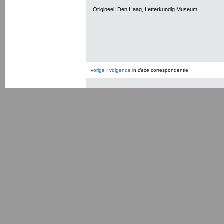
Origineel: Den Haag, Letterkundig Museum
vorige
|
volgende
in
deze
correspondentie