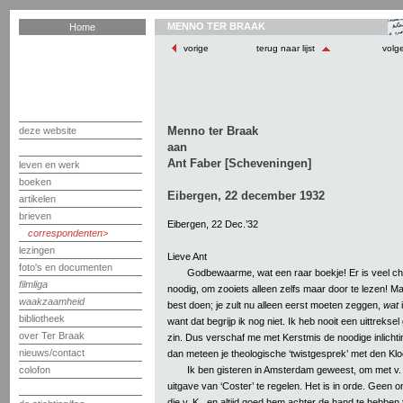
MENNO TER BRAAK
Home
vorige
terug naar lijst
volg
Menno ter Braak
deze website
aan
Ant Faber [Scheveningen]
leven en werk
boeken
Eibergen, 22 december 1932
artikelen
brieven
Eibergen, 22 Dec.’32
correspondenten
lezingen
Lieve Ant
foto's en documenten
Godbewaarme, wat een raar boekje! Er is veel c
filmliga
noodig, om zooiets alleen zelfs maar door te lezen! Maa
waakzaamheid
best doen; je zult nu alleen eerst moeten zeggen,
wat
bibliotheek
want dat begrijp ik nog niet. Ik heb nooit een uittreks
over Ter Braak
zin. Dus verschaf me met Kerstmis de noodige inlichti
nieuws/contact
dan meteen je theologische ‘twistgesprek’ met den Klo
Ik ben gisteren in Amsterdam geweest, om met v
colofon
uitgave van ‘Coster’ te regelen. Het is in orde. Geen 
die v. K., en altijd goed hem achter de hand te hebben 