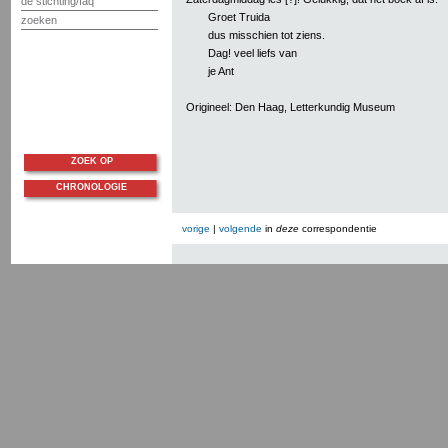
de stichting/faq
Groet Truida
zoeken
dus misschien tot ziens.
Dag! veel liefs van
je Ant
Origineel: Den Haag, Letterkundig Museum
ZOEK OP
CHRONOLOGIE
vorige
|
volgende
in
deze
correspondentie