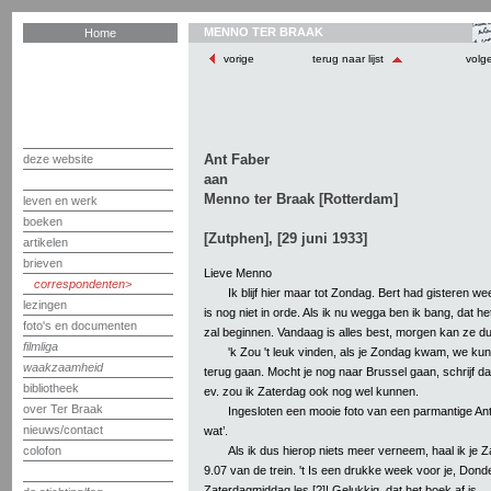
MENNO TER BRAAK
Home
vorige
terug naar lijst
volg
Ant Faber
deze website
aan
Menno ter Braak [Rotterdam]
leven en werk
boeken
[Zutphen], [29 juni 1933]
artikelen
brieven
Lieve Menno
correspondenten
Ik blijf hier maar tot Zondag. Bert had gisteren we
lezingen
is nog niet in orde. Als ik nu wegga ben ik bang, dat 
foto's en documenten
zal beginnen. Vandaag is alles best, morgen kan ze d
filmliga
'k Zou 't leuk vinden, als je Zondag kwam, we k
waakzaamheid
terug gaan. Mocht je nog naar Brussel gaan, schrijf d
bibliotheek
ev. zou ik Zaterdag ook nog wel kunnen.
over Ter Braak
Ingesloten een mooie foto van een parmantige Ant
nieuws/contact
wat’.
Als ik dus hierop niets meer verneem, haal ik je
colofon
9.07 van de trein. 't Is een drukke week voor je, Do
Zaterdagmiddag les [?]! Gelukkig, dat het boek af is.