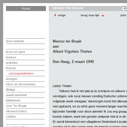
MENNO TER BRAAK
Home
vorige
terug naar lijst
print
Menno ter Braak
deze website
aan
Albert Vigoleis Thelen
leven en werk
boeken
Den Haag, 2 maart 1940
artikelen
brieven
correspondenten
lezingen
foto's en documenten
Lieber Thelen
filmliga
Telkens heb ik het plan je te schrijven en telkens 
waakzaamheid
vervlogen, ook na je nieuwe zending Duitsche Lettere
bibliotheek
volgende week meegaat. Vanmorgen komt het alleraar
over Ter Braak
met opdracht, en nu wil ik geen moment langer wacht
nieuws/contact
bijzonder hartelijk voor deze attentie! Ik zou erg gra
kennis maken, want een grooter antipode heb ik in de 
colofon
Er wordt binnenkort een vliegdienst Nederland-Lissa
zouden wij in den zomer eens de beenen kunnen neme