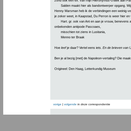
zond ook een ex. van mijn Hieronymus-critiek aan P
Salden maakt hier als bandontwerper opgang. Wij 
Henny Marsman heb ik de verbindingen een weinig verl
je zeker weet, in Kaapstad, Du Perron is weer hier en 
Hart. gr. ook van Ant en aan je vrouw, benevens
onbekenden antipode Pascoaes,
misschien tot ziens in Lusitania,
Menno ter Braak
Hoe
leef
je daar? Vertel eens iets.
En de brieven van
Ben je al bezig [met] de
Napoleon
-vertaling? Die maak
Origineel: Den Haag, Letterkundig Museum
vorige
|
volgende
in
deze
correspondentie