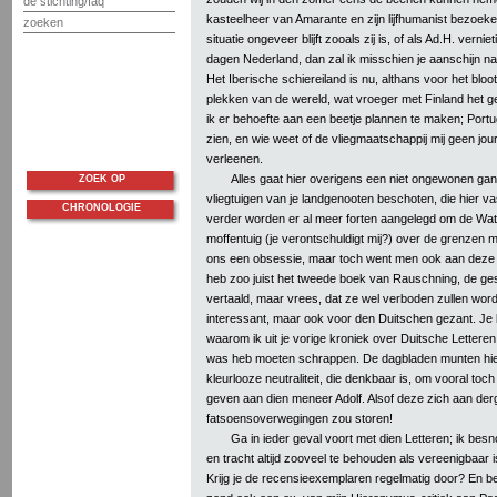
de stichting/faq
kasteelheer van Amarante en zijn lijfhumanist bezoek
zoeken
situatie ongeveer blijft zooals zij is, of als Ad.H. vernie
dagen Nederland, dan zal ik misschien je aanschijn na
Het Iberische schiereiland is nu, althans voor het bloo
plekken van de wereld, wat vroeger met Finland het
ik er behoefte aan een beetje plannen te maken; Portug
zien, en wie weet of de vliegmaatschappij mij geen jour
verleenen.
Alles gaat hier overigens een niet ongewonen ga
ZOEK OP
vliegtuigen van je landgenooten beschoten, die hier va
CHRONOLOGIE
verder worden er al meer forten aangelegd om de Water
moffentuig (je verontschuldigt mij?) over de grenzen 
ons een obsessie, maar toch went men ook aan deze t
heb zoo juist het tweede boek van Rauschning, de ges
vertaald, maar vrees, dat ze wel verboden zullen wor
interessant, maar ook voor den Duitschen gezant. Je 
waarom ik uit je vorige kroniek over Duitsche Letteren
was heb moeten schrappen. De dagbladen munten hier 
kleurlooze neutraliteit, die denkbaar is, om vooral to
geven aan dien meneer Adolf. Alsof deze zich aan derg
fatsoensoverwegingen zou storen!
Ga in ieder geval voort met dien Letteren; ik besno
en tracht altijd zooveel te behouden als vereenigbaar 
Krijg je de recensieexemplaren regelmatig door? En 