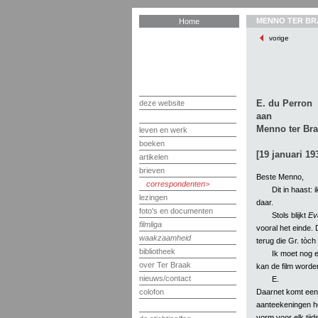
MENNO TER BR
Home
vorige
E. du Perron
deze website
aan
Menno ter Br
leven en werk
boeken
[19 januari 19
artikelen
brieven
Beste Menno,
correspondenten
Dit in haast: 
lezingen
daar.
foto's en documenten
Stols blijkt
Ev
filmliga
vooral het einde. 
waakzaamheid
terug die Gr. tòch 
bibliotheek
Ik moet nog e
over Ter Braak
kan de film worden
nieuws/contact
E.
Daarnet komt een
colofon
aanteekeningen h
vorm voor elk tijd