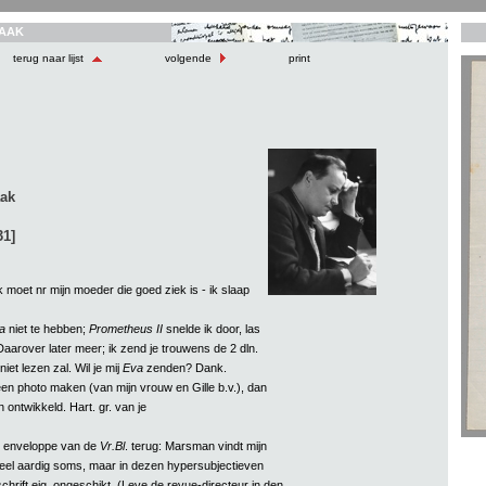
AAK
terug naar lijst
volgende
print
aak
31]
ik moet nr mijn moeder die goed ziek is - ik slaap
a
niet te hebben;
Prometheus II
snelde ik door, las
Daarover later meer; ik zend je trouwens de 2 dln.
niet lezen zal. Wil je mij
Eva
zenden? Dank.
en photo maken (van mijn vrouw en Gille b.v.), dan
 ontwikkeld. Hart. gr. van je
 enveloppe van de
Vr.Bl
. terug: Marsman vindt mijn
eel aardig soms, maar in dezen hypersubjectieven
schrift eig. ongeschikt. (Leve de revue-directeur in den