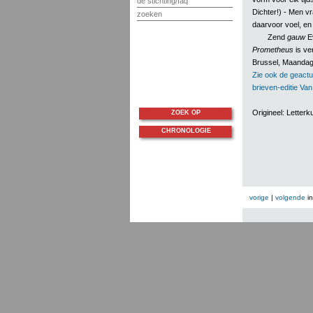
de stichting/faq
Dichter!) - Men vr
zoeken
daarvoor voel, en 
Zend
gauw
Ev
Prometheus
is ve
Brussel, Maandag
Zie ook de geactu
brieven-editie Va
Origineel: Lette
ZOEK OP
CHRONOLOGIE
vorige
|
volgende
i