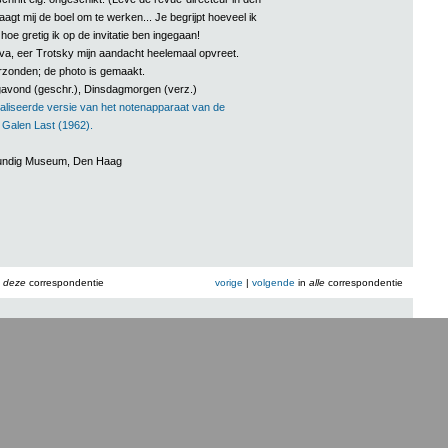
aagt mij de boel om te werken... Je begrijpt hoeveel ik
hoe gretig ik op de invitatie ben ingegaan!
a, eer Trotsky mijn aandacht heelemaal opvreet.
rzonden; de photo is gemaakt.
avond (geschr.), Dinsdagmorgen (verz.)
aliseerde versie van het notenapparaat van de
n Galen Last (1962).
rkundig Museum, Den Haag
n
deze
correspondentie
vorige
|
volgende
in
alle
correspondentie