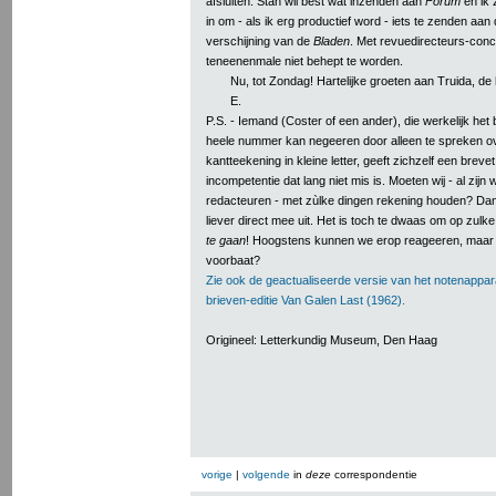
afsluiten. Stan wil best wat inzenden aan
Forum
en ik 
in om - als ik erg productief word - iets te zenden aan
verschijning van de
Bladen
. Met revuedirecteurs-conc
teneenenmale niet behept te worden.
Nu, tot Zondag! Hartelijke groeten aan Truida, de
E.
P.S. - Iemand (Coster of een ander), die werkelijk het
heele nummer kan negeeren door alleen te spreken o
kantteekening in kleine letter, geeft zichzelf een breve
incompetentie dat lang niet mis is. Moeten wij - al zijn w
redacteuren - met zùlke dingen rekening houden? Dan
liever direct mee uit. Het is toch te dwaas om op zulk
te gaan
! Hoogstens kunnen we erop reageeren, maar d
voorbaat?
Zie ook de geactualiseerde versie van het notenappar
brieven-editie Van Galen Last (1962).
Origineel: Letterkundig Museum, Den Haag
vorige
|
volgende
in
deze
correspondentie