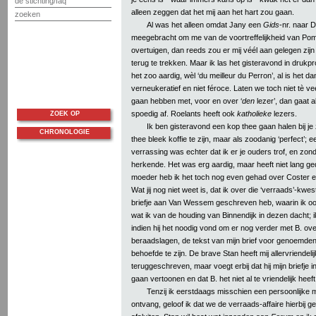
de stichting/faq
alleen zeggen dat het mij aan het hart zou gaan.
zoeken
Al was het alleen omdat Jany een
Gids
-nr. naar 
meegebracht om me van de voortreffelijkheid van Pom's
overtuigen, dan reeds zou er mij véél aan gelegen zijn
terug te trekken. Maar ik las het gisteravond in drukp
het zoo aardig, wèl ‘du meilleur du Perron’, al is het d
verneukeratief en niet féroce. Laten we toch niet tè v
gaan hebben met, voor en over ‘
den
lezer’, dan gaat a
spoedig af. Roelants heeft ook
katholieke
lezers.
ZOEK OP
Ik ben gisteravond een kop thee gaan halen bij je 
CHRONOLOGIE
thee bleek koffie te zijn, maar als zoodanig ‘perfect’; 
verrassing was echter dat ik er je ouders trof, en zon
herkende. Het was erg aardig, maar heeft niet lang ge
moeder heb ik het toch nog even gehad over Coster en
Wat jij nog niet weet is, dat ik over die ‘verraads’-kwe
briefje aan Van Wessem geschreven heb, waarin ik 
wat ik van de houding van Binnendijk in dezen dacht; ik
indien hij het noodig vond om er nog verder met B. ove
beraadslagen, de tekst van mijn brief voor genoemde
behoefde te zijn. De brave Stan heeft mij allervriendelij
teruggeschreven, maar voegt erbij dat hij mijn briefje 
gaan vertoonen en dat B. het niet al te vriendelijk heef
Tenzij ik eerstdaags misschien een persoonlijke 
ontvang, geloof ik dat we de verraads-affaire hierbij 