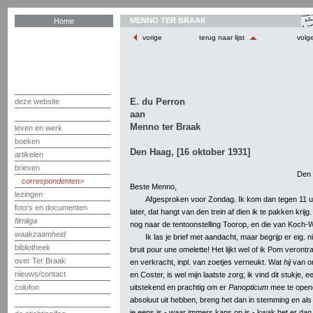
MENNO TER BRAAK
Home
vorige
terug naar lijst
volg
E. du Perron
deze website
aan
Menno ter Braak
leven en werk
boeken
Den Haag, [16 oktober 1931]
artikelen
brieven
Den 
correspondenten
Beste Menno,
lezingen
Afgesproken voor Zondag. Ik kom dan tegen 11 uur
foto's en documenten
later, dat hangt van den trein af dien ik te pakken kri
filmliga
nog naar de tentoonstelling Toorop, en die van Koch-
waakzaamheid
Ik las je brief met aandacht, maar begrijp er eig. 
bibliotheek
bruit pour une omelette! Het lijkt wel of ik Pom veron
over Ter Braak
en verkracht, inpl. van zoetjes verneukt. Wat
hij
van o
nieuws/contact
en Coster, is wel mijn laatste zorg; ik vind dit stukje, e
uitstekend en prachtig om er
Panopticum
mee te openen
colofon
absoluut uit hebben, breng het dan in stemming en als
je eens is - waar immers kans op is - kwak het er dan u