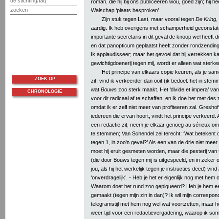
de stichting/faq
roman, die hij bij ons publiceeren wou, goed zijn; hij he
zoeken
Walschap ‘plaats besproken’.
Zijn stuk tegen Last, maar vooral tegen
De Kring
,
aardig. Ik heb overigens met schamperheid geconstat
importante secretaris in dit geval de knoop wel heeft
en dat panopticum geplaatst heeft zonder rondzending 
Ik applaudisseer; maar het gevoel dat hij verrekken ka
gewichtigdoenerij tegen mij, wordt er alleen wat sterke
Het principe van elkaars copie keuren, als je sam
ZOEK OP
zit, vind ik verkeerder dan ooit (ik bedoel: het in stem
wat
Bouws
zoo sterk maakt. Het ‘divide et impera’ van
CHRONOLOGIE
voor dit radicaal af te schaffen; en ik doe het met des
omdat ik er zelf niet meer van profiteeren zal. Gresho
iedereen die ervan hoort, vindt het principe verkeerd. 
een redactie zit, neem je elkaar genoeg au sérieux om
te stemmen; Van Schendel zei terecht: ‘Wat betekent d
tegen 1, in zoo'n geval?’ Als een van de drie niet meer
moet hij eruit gesmeten worden, maar die pesterij va
(die door Bouws tegen mij is uitgespeeld, en in zeker 
jou, als hij het werkelijk tegen je instructies deed) vind
‘onverdragelijk’. - Heb je het er eigenlijk nog met hem
Waarom doet het rund zoo gepiqueerd? Heb je hem ee
gemaakt (tegen mijn zin in dan)? Ik wil mijn correspond
telegramstijl met hem nog wel wat voortzetten, maar h
weer tijd voor een redactievergadering, waarop ik som