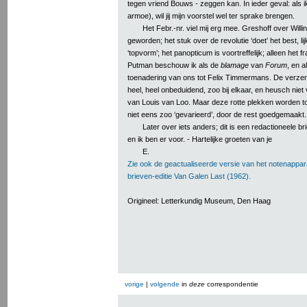
tegen vriend Bouws - zeggen kan. In ieder geval: als ik 
armoe), wil jij mijn voorstel wel ter sprake brengen.
Het Febr.-nr. viel mij erg mee. Greshoff over Willi
geworden; het stuk over de revolutie ‘doet’ het best, lij
‘topvorm’; het panopticum is voortreffelijk; alleen het 
Putman beschouw ik als de
blamage
van
Forum
, en a
toenadering van ons tot Felix Timmermans. De verzen
heel, heel onbeduidend, zoo bij elkaar, en heusch niet 
van Louis van Loo. Maar deze rotte plekken worden toch
niet eens zoo ‘gevarieerd’, door de rest goedgemaakt.
Later over iets anders; dit is een redactioneele bri
en ik ben er voor. - Hartelijke groeten van je
E.
Zie ook de geactualiseerde versie van het notenappar
brieven-editie Van Galen Last (1962).
Origineel: Letterkundig Museum, Den Haag
vorige
|
volgende
in
deze
correspondentie