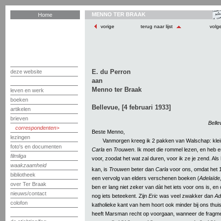
MENNO TER BRAAK
Home
vorige
terug naar lijst
volg
E. du Perron
deze website
aan
Menno ter Braak
leven en werk
boeken
Bellevue, [4 februari 1933]
artikelen
brieven
Belle
correspondenten
Beste Menno,
lezingen
Vanmorgen kreeg ik 2 pakken van Walschap: kle
foto's en documenten
Carla
en
Trouwen
. Ik moet die rommel lezen, en heb er
filmliga
voor, zoodat het wat zal duren, voor ik ze je zend. Als
waakzaamheid
kan, is
Trouwen
beter dan
Carla
voor ons, omdat het 
bibliotheek
een vervolg van elders verschenen boeken (
Adelaïde,
over Ter Braak
ben er lang niet zeker van dàt het iets voor ons is, en
nieuws/contact
nog iets beteekent. Zijn
Eric
was veel zwakker dan
Ad
colofon
katholieke kant van hem hoort ook minder bij ons thuis
heeft Marsman recht op voorgaan, wanneer de fragmen