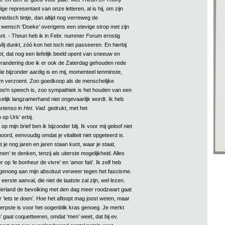
ge representant van onze letteren, al is hij, om zijn
tisch tintje, dan altijd nog verreweg de
 wensch ‘Doeke’ overigens een stevige strop met zijn
iant. - Theun heb ik in Febr. nummer
Forum
ernstig
j dunkt, zóó kon het toch niet passeeren. En hierbij
l, dat nog een liefelijk beeld opent van sneeuw en
randering doe ik er ook de Zaterdag gehouden rede
ie bijzonder aardig is en mij, momenteel tenminste,
m verzoent. Zoo goedkoop als de menschelijke
o'n speech is, zoo sympathiek is het houden van een
kelijk langzamerhand niet ongevaarlijk wordt. Ik heb
extenso in
Het. Vad.
gedrukt, met het
op Urk’ erbij.
 op mijn brief ben ik bijzonder blij. Ik voor mij geloof niet
oord, eenvoudig omdat je vitaliteit niet opgeteerd is.
t je nog jaren en jaren staan kunt, waar je staat,
en’ te denken, tenzij als uiterste mogelijkheid. Alles
 op ‘le bonheur de vivre’ en ‘amor fati’. Ik zelf heb
enoeg aan mijn absoluut verweer tegen het fascisme.
n eerste aanval, die niet de laatste zal zijn, wel lezen.
derland de bevolking met den dag meer roodzwart gaat
r ‘iets te doen’. Hoe het afloopt mag joost weten, maar
herpste is voor het oogenblik kras genoeg. Je merkt
n’ gaat coquetteeren, omdat ‘men’ weet, dat bij ev.