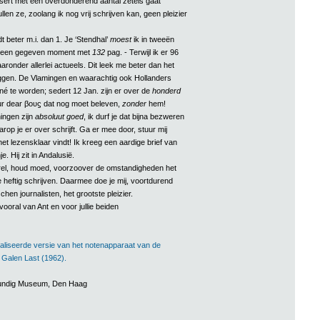
ert met een overdonderend aantal zetels gaat
ullen ze, zoolang ik nog vrij schrijven kan, geen pleizier
t beter m.i. dan 1. Je ‘Stendhal’
moest
ik in tweeën
op een gegeven moment met
132
pag. - Terwijl ik er 96
ronder allerlei actueels. Dit leek me beter dan het
liggen. De Vlamingen en waarachtig ook Hollanders
é te worden; sedert 12 Jan. zijn er over de
honderd
ur dear βουϛ dat nog moet beleven,
zonder
hem!
ingen zijn
absoluut goed
, ik durf je dat bijna bezweren
op je er over schrijft. Ga er mee door, stuur mij
 het lezensklaar vindt! Ik kreeg een aardige brief van
. Hij zit in Andalusië.
rel, houd moed, voorzoover de omstandigheden het
me heftig schrijven. Daarmee doe je mij, voortdurend
hen journalisten, het grootste pleizier.
 vooral van Ant en voor jullie beiden
aliseerde versie van het notenapparaat van de
n Galen Last (1962).
rkundig Museum, Den Haag