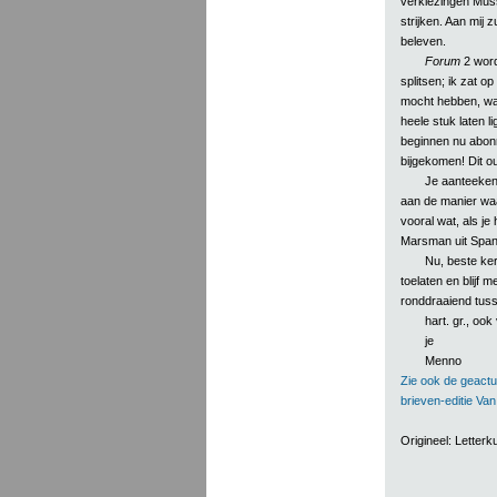
verkiezingen Muss
strijken. Aan mij z
beleven.
Forum
2 word
splitsen; ik zat 
mocht hebben, waa
heele stuk laten 
beginnen nu abonn
bijgekomen! Dit o
Je aanteeken
aan de manier waar
vooral wat, als je
Marsman uit Spanje
Nu, beste ke
toelaten en blijf 
ronddraaiend tussc
hart. gr., ook
je
Menno
Zie ook de geactu
brieven-editie Va
Origineel: Lette