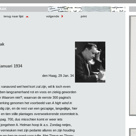
AAK
terug naar lijst
volgende
print
aak
januari 1934
den Haag, 29 Jan. 34
vanavond wel heel kort zal zijn, wil ik toch even
k ben langzamerhand rot en voos en ziekig geworden
an
Waarom niet
?, waarvan de eerste 300 pagina's
nmerking genomen het voorbeeld van
A high wind in
dig zijn, en de rest van een gezapige, langwijlige, hier
en tien stille plantages overwoekerende stommiteit is.
p pag. 700, dus misschien komt er weer iets
n jongeheer A. Helman hoop ik a.s. Zondag netjes,
e verneuken met zijn pedante allures en zijn houding
nje-en-ben-te-goed-voor-jullie. Met Theun en Thony