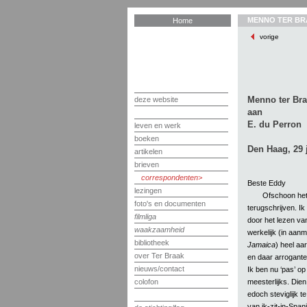
MENNO TER BR
Home
vorige
Menno ter Br
deze website
aan
E. du Perron
leven en werk
boeken
Den Haag, 29 
artikelen
brieven
correspondenten
Beste Eddy
lezingen
Ofschoon het 
foto's en documenten
terugschrijven. I
filmliga
door het lezen v
waakzaamheid
werkelijk (in aa
bibliotheek
Jamaica
) heel aar
over Ter Braak
en daar arrogante 
nieuws/contact
Ik ben nu ‘pas’ o
meesterlijks. Die
colofon
edoch steviglijk t
van ik-zit-in-Spa