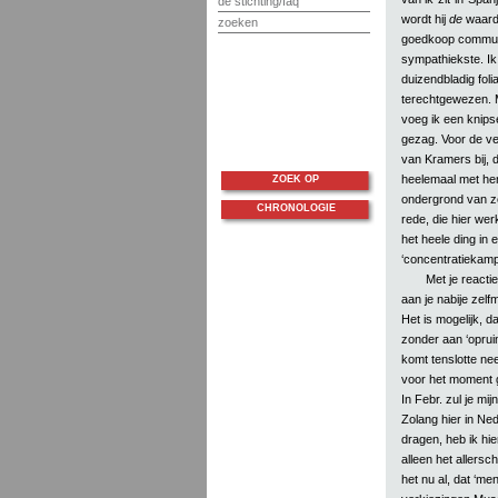
de stichting/faq
wordt hij
de
waardi
zoeken
goedkoop communis
sympathiekste. Ik
duizendbladig fol
terechtgewezen. Mi
voeg ik een knipse
gezag. Voor de ve
van Kramers bij, d
heelemaal met he
ZOEK OP
ondergrond van zo
CHRONOLOGIE
rede, die hier wer
het heele ding in 
‘concentratiekamp 
Met je reactie
aan je nabije zelfm
Het is mogelijk, da
zonder aan ‘opruim
komt tenslotte neer
voor het moment g
In Febr. zul je mij
Zolang hier in Ne
dragen, heb ik hie
alleen het allersc
het nu al, dat ‘me