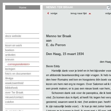
MENNO TER BRAAK
Home
vorige
terug naar lijst
volg
Menno ter Braak
deze website
aan
E. du Perron
leven en werk
boeken
Den Haag, 15 maart 1934
artikelen
brieven
den Haag
correspondenten
Beste Eddy
lezingen
Hartelijk dank voor je brief en in het bijzonder vo
foto's en documenten
en afdoende beantwoording van mijn vragen. Ik heb nu 
filmliga
den heer Romains wel ken en hoogstens één boek va
waakzaamheid
lezen om hem niet erg te mogen. Over Salomon wil ik
bibliotheek
een preek maken; er is pas een nieuw boek van hem
over Ter Braak
Schoonen dank ook voor de panoptica, die ik bei
nieuws/contact
vind. Ze komen dus in April, al heeft Vic tegen het ver
gestemd, waarom weet ik niet. (het andere pan. heeft h
colofon
ik zijn natuurlijk beide voor). - Ik kan je niet
zeker
belov
Liaisons
er in komen in April. Ik moet met ± 40 pag. tel