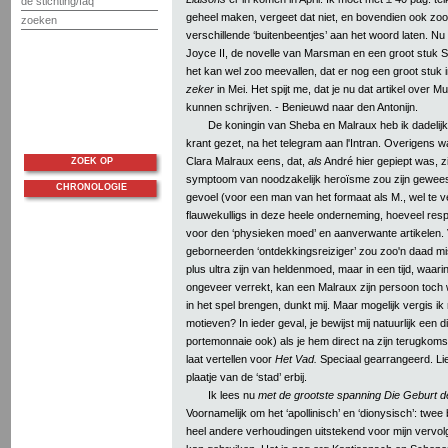
de stichting/faq
geheel maken, vergeet dat niet, en bovendien ook zo
zoeken
verschillende ‘buitenbeentjes’ aan het woord laten. Nu
Joyce II, de novelle van Marsman en een groot stuk S
het kan wel zoo meevallen, dat er nog een groot stuk 
zeker
in Mei. Het spijt me, dat je nu dat artikel over Mu
kunnen schrijven. - Benieuwd naar den Antonijn.
De koningin van Sheba en Malraux heb ik dadelij
krant gezet, na het telegram aan l'Intran. Overigens w
Clara Malraux eens, dat,
als
André hier gepiept was, zi
ZOEK OP
symptoom van noodzakelijk heroïsme zou zijn geweest.
CHRONOLOGIE
gevoel (voor een man van het formaat als M., wel te v
flauwekulligs in deze heele onderneming, hoeveel resp
voor den ‘physieken moed’ en aanverwante artikelen.
geborneerden ‘ontdekkingsreiziger’ zou zoo'n daad m
plus ultra zijn van heldenmoed, maar in een tijd, waari
ongeveer verrekt, kan een Malraux zijn persoon toch
in het spel brengen, dunkt mij. Maar mogelijk vergis ik 
motieven? In ieder geval, je bewijst mij natuurlijk een d
portemonnaie ook) als je hem direct na zijn terugkoms
laat vertellen voor
Het Vad.
Speciaal gearrangeerd. Li
plaatje van de ‘stad’ erbij.
Ik lees nu
met de grootste spanning Die Geburt d
Voornamelijk om het ‘apollinisch’ en ‘dionysisch’: twee 
heel andere verhoudingen uitstekend voor mijn vervo