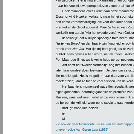
kan gebruiken. Het is nog erg Kantiaansch en Schop
maar hoeveel nieuwe perspectieven zitten er al niet in!
Heelemaal eens over
Forum
van deze maand met j
Elsschot vind ik zeker ‘volksch’, maar in het soort uit
een echte verontwaardiging, die voor één keer absoluu
Frenkel en de Groot accoord. Maar
Scherzo
van Rudie
werkelijk erg aardig (
niet
het tweede vers). van Gelde
Ik beloof je, dat ik Kuyle spoedig à faire neem, na
Harten en Brood
; en dan haal ik zijn ‘jongheid’ er ook 
preek voor
Het Vad
. Het lijkt mij heel goed, als dit var
publiek eens gewasschen wordt, net als mevr. Székel
Pot. Maar doe jij het, als je veine hebt, gerust nog een
Ant heeft het ‘tweede verhaaltje’ nog niet kunnen 
later haar oordeel doen toekomen. Je plan, om ze uit
lijkt me niet gek. Het is mogelijk (maar daarvoor zou i
moeten zien), dat ze toch te veel afleiden van de kern.
Het baantje is momenteel wat stiller, zoodat ik wee
eigen gedachten. Zaterdag gaat hier de première van
Rassen
, waar wel weer heibel uit zal voortkomen. Ik
de beroemde ‘vrijheid’ weer eens stevig te gaan verde
hart. gr. voor jullie beiden
je
M.
Zie ook de geactualiseerde versie van het notenappar
brieven-editie Van Galen Last (1962).