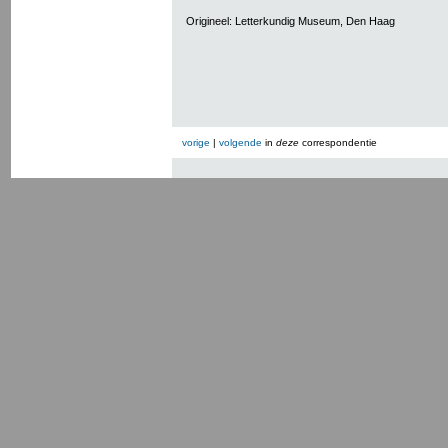
Origineel: Letterkundig Museum, Den Haag
vorige
|
volgende
in
deze
correspondentie