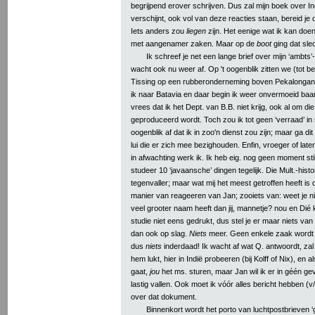
begrijpend erover schrijven. Dus zal mijn boek over In
verschijnt, ook vol van deze reacties staan, bereid je
Iets anders zou
liegen
zijn. Het eenige wat ik kan doen
met aangenamer zaken. Maar op de
boot
ging dat slec
Ik schreef je net een lange brief over mijn ‘ambts’
wacht ook nu weer af. Op 't oogenblik zitten we (tot beg
Tissing op een rubberonderneming boven Pekalongan,
ik naar Batavia en daar begin ik weer onvermoeid baan
vrees dat ik het Dept. van B.B. niet krijg, ook al om die 
geproduceerd wordt. Toch zou ik tot geen ‘verraad’ in s
oogenblik af dat ik in zoo'n dienst zou zijn; maar ga di
lui die er zich mee bezighouden. Enfin, vroeger of late
in afwachting werk ik. Ik heb eig. nog geen moment sti
studeer 10 ‘javaansche’ dingen tegelijk. Die Mult.-histo
tegenvaller; maar wat mij het meest getroffen heeft is
manier van reageeren van Jan; zooiets van: weet je n
veel grooter naam heeft dan jij, mannetje? nou en Dié kr
studie niet eens gedrukt, dus stel je er maar niets van 
dan ook op slag.
Niets
meer. Geen enkele zaak wordt
dus
niets
inderdaad! Ik wacht af wat Q. antwoordt, zal 
hem lukt, hier in Indië probeeren (bij Kolff of Nix), en a
gaat,
jou
het ms. sturen, maar Jan wil ik er in géén g
lastig vallen. Ook moet ik vóór alles bericht hebben (
over dat dokument.
Binnenkort wordt het porto van luchtpostbrieven ‘