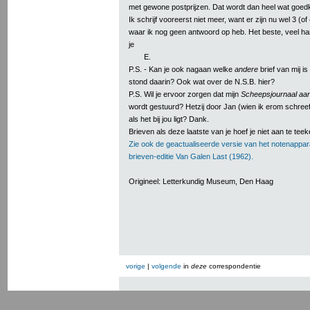
met gewone postprijzen. Dat wordt dan heel wat goed
Ik schrijf vooreerst niet meer, want er zijn nu wel 3 (of
waar ik nog geen antwoord op heb. Het beste, veel hart
je
E.
P.S. - Kan je ook nagaan welke
andere
brief van mij i
stond daarin? Ook wat over de N.S.B. hier?
P.S. Wil je ervoor zorgen dat mijn
Scheepsjournaal aa
wordt gestuurd? Hetzij door Jan (wien ik erom schreef)
als het bij jou ligt? Dank.
Brieven als deze laatste van je hoef je niet aan te tee
Zie ook de geactualiseerde versie van het notenappar
brieven-editie Van Galen Last (1962).
Origineel: Letterkundig Museum, Den Haag
vorige
|
volgende
in
deze
correspondentie