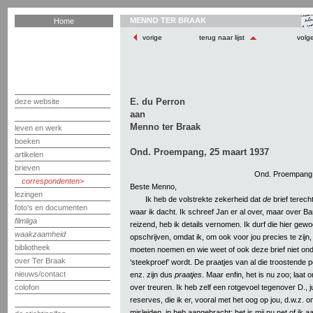
MENNO TER BRAAK
Home
vorige
terug naar lijst
volg
E. du Perron
deze website
aan
Menno ter Braak
leven en werk
boeken
Ond. Proempang, 25 maart 1937
artikelen
brieven
Ond. Proempang, 
correspondenten
Beste Menno,
lezingen
Ik heb de volstrekte zekerheid dat
de
brief terech
foto's en documenten
waar ik dacht. Ik schreef Jan er al over, maar over B
filmliga
reizend, heb ik details vernomen. Ik durf die hier gew
waakzaamheid
opschrijven, omdat ik, om ook voor jou precies te zij
bibliotheek
moeten noemen en wie weet of ook deze brief niet on
over Ter Braak
‘steekproef’ wordt. De praatjes van al die troostende p
nieuws/contact
enz. zijn dus
praatjes
. Maar enfin, het is nu zoo; laat 
over treuren. Ik heb zelf een rotgevoel tegenover D., ju
colofon
reserves, die ik er, vooral met het oog op jou, d.w.z. om
misleiden, in heb aangebracht; het is mij nu net of ik a