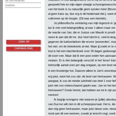
de stichting/faq
gespeeld heb en mijn eigen stoepje schoongewassche
zoeken
van het boek is nu natuurlijk geen sprake meer [Bove
al geen kans op, dus erg is dit heelemaal niet.], want 
volkomen op de hoogte
. (Dit was een inktvlek).
Je philosofische verklaring van mijn tegenzin in
las ik met veel belangstelling; al was 't alleen maar om
de reactie van Jan, die er Justus van Maurik in proeft 
neem ik aan dat dit ms. dus heel slecht is, veel te lan
gegeven de kakkerlakken die ervoor ‘poseerden’, maa
ZOEK OP
het
niet
, om de beteekenis al niet. Maar jij zoekt er te 
CHRONOLOGIE
tout is het een klachtenboek over 30 dagen gedwong
dit soort vee. Maar dat ik een post onder hen aanvaar
moeten. Er is één belangrijk verschil: in het ‘leven’ kà
behoorlijk aantal uren per dag ontgaan, op een boot niet
in een broeierige hut. Daarom alleen is Jan's woordspe
erg juist, want het zou zijn: de
boot
van herkauwen. Wa
aangaat, ik zou de minder juistheid van deel 1 voor lie
juist niet zoo onbeschaamd gejokt was. Jan en het la
herkauwen? Goeie hemel, dat hebben we tot in zijn p
merken!
Ik begrijp overigens niet waarom je (jullie) absolu
van
Ducroo
wilt zien in dit scheepsjournaal. Het is, àls j
dan nòg geen herkauwen, maar juist nieuw voer, nieuw
nooit aan dit vee wennen, zooals je terecht zegt, nooi