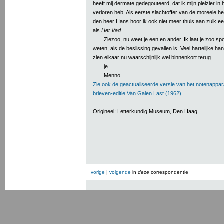
heeft mij dermate gedegouteerd, dat ik mijn pleizier i
verloren heb. Als eerste slachtoffer van de moreele 
den heer Hans hoor ik ook niet meer thuis aan zulk ee
als
Het Vad.
Ziezoo, nu weet je een en ander. Ik laat je zoo sp
weten, als de beslissing gevallen is. Veel hartelijke h
zien elkaar nu waarschijnlijk wel binnenkort terug.
je
Menno
Zie ook de geactualiseerde versie van het notenappar
brieven-editie Van Galen Last (1962).
Origineel: Letterkundig Museum, Den Haag
vorige
|
volgende
in
deze
correspondentie