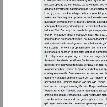
consequenties zou trekken en dat hij van mij hooren z
blijkbaar opvatte als een bewijs, dat ik wel terug zou k
althans niet vermoed, dat iemand met ƒ6000 salaris no
kan zijn, want toen ik aan Nijgh en hem mijn ontslaga
toekomen (den dag daarop) moet er hevige verbouwer
bureel zijn geweest; men is daar n.l. gewoon, dat een
schrijfslaaf den volgenden dag zijn berouw komt toon
beloven. Ook De Lang, van wie de intrige is uitgegaan,
toen ik hem zonder meer meedeelde, dat ik
Het Vad.
g
heb hem toen en passant verteld, dat hij een fascist was
wist wat een intellectueel geweten was; het laatste gaf 
want, zei hij, ‘het kwam er op aan samen een krant te
buitenspelers hoorden in een elftal, dat goed samenspee
Etc. Dit gesprek hoop ik nog eens te vereeuwigen; he
Pankow in het derde bedrijf van
De Pantserkrant
(waa
heele historie een verwezenlijking achteraf van lijkt). 
mij gauw een brief, waarin hij ‘gaarne, zij het tot zijn spijt
ontslag aanvaardde. Daarmee was de zaak echter niet 
den brief van Nijgh en mijn antwoorden aan Nijgh en S
gezonden aan Commissarissen van
Het Vad.
, zijnde,
heeren, den margarinekoning Van den Bergh en den o
Waterstaat Kraus. Toevallig was er den dag na de aan
ontslag een comm. vergadering. Daar heeft Nijgh zic
verantwoorden; staande de vergadering heeft hij een 
gekregen, en is naar het ziekenhuis getransporteerd, 