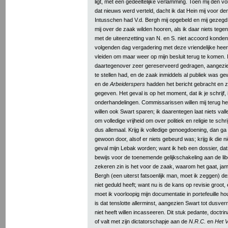
ligt, met een gedeeltelijke verlamming. Toen mij den 
dat nieuws werd verteld, dacht ik dat Hein mij voor den
Intusschen had V.d. Bergh mij opgebeld en mij gezegd,
mij over de zaak wilden hooren, als ik daar niets tegen
met de uiteenzetting van N. en S. niet accoord konde
volgenden dag vergadering met deze vriendelijke heeren,
vleiden om maar weer op mijn besluit terug te komen. 
daartegenover zeer gereserveerd gedragen, aangezi
te stellen had, en de zaak inmiddels al publiek was g
en de
Arbeiderspers
hadden het bericht gebracht en 
gegeven. Het geval is op het moment, dat ik je schrijf,
onderhandelingen. Commissarissen willen mij terug he
willen ook Swart sparen; ik daarentegen laat niets vall
om volledige vrijheid om over politiek en religie te schri
dus allemaal. Krijg ik volledige genoegdoening, dan ga
gewoon door, alsof er niets gebeurd was; krijg ik die ni
geval mijn Lebak worden; want ik heb een dossier, dat n
bewijs voor de toenemende gelijkschakeling aan de libe
zekeren zin is het voor de zaak, waarom het gaat, ja
Bergh (een uiterst fatsoenlijk man, moet ik zeggen) d
niet geduld heeft; want nu is de kans op revisie groot, 
moet ik voorloopig mijn documentatie in portefeuille 
is dat tenslotte allerminst, aangezien Swart tot dusve
niet heeft willen incasseeren. Dit stuk pedante, doctrina
of valt met zijn dictatorschapje aan de
N.R.C.
en
Het 