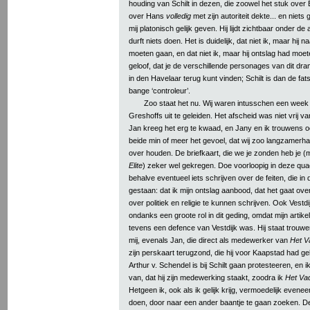
houding van Schilt in dezen, die zoowel het stuk over 
over Hans
volledig
met zijn autoriteit dekte... en niets
mij platonisch gelijk geven. Hij lijdt zichtbaar onder de a
durft niets doen. Het is duidelijk, dat niet ik, maar hij
moeten gaan, en dat niet ik, maar hij ontslag had moet
geloof, dat je de verschillende personages van dit dra
in den Havelaar terug kunt vinden; Schilt is dan de fat
bange ‘controleur’.
Zoo staat het nu. Wij waren intusschen een week 
Greshoffs uit te geleiden. Het afscheid was niet vrij v
Jan kreeg het erg te kwaad, en Jany en ik trouwens o
beide min of meer het gevoel, dat wij zoo langzamer
over houden. De briefkaart, die we je zonden heb je 
Elite
) zeker wel gekregen. Doe voorloopig in deze quae
behalve eventueel iets schrijven over de feiten, die i
gestaan: dat ik mijn ontslag aanbood, dat het gaat ove
over politiek en religie te kunnen schrijven. Ook Vestdij
ondanks een groote rol in dit geding, omdat mijn artik
tevens een defence van Vestdijk was. Hij staat trouw
mij, evenals Jan, die direct als medewerker van
Het V
zijn perskaart terugzond, die hij voor Kaapstad had 
Arthur v. Schendel is bij Schilt gaan protesteeren, en 
van, dat hij zijn medewerking staakt, zoodra ik
Het Va
Hetgeen ik, ook als ik gelijk krijg, vermoedelijk evenee
doen, door naar een ander baantje te gaan zoeken. D