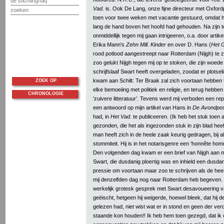
de stichting/faq
Vad.
is. Ook De Lang, onze fijne directeur met Oxford
zoeken
toen voor twee weken met vacantie gestuurd, omdat hi
lang de hand boven het hoofd had gehouden. Na zijn te
onmiddellijk tegen mij gaan intrigeeren, o.a. door artik
Erika Mann's
Zehn Mill. Kinder
en over D. Hans (
Het 
rood potlood aangestreept naar Rotterdam (Nijgh) te 
zoo gelukt Nijgh tegen mij op te stoken, die zijn woede
schrijfslaaf Swart heeft overgeladen, zoodat er plotse
kwam aan Schilt: Ter Braak zal zich voortaan hebben
ZOEK OP
elke bemoeiing met politiek en religie, en terug hebben
CHRONOLOGIE
‘zuivere litteratuur’. Tevens werd mij verboden een repl
een antwoord op mijn artikel van Hans in
De Avondpo
had, in
Het Vad.
te publiceeren. (Ik heb het stuk toen
gezonden, die het als ingezonden stuk in zijn blad hee
man heeft zich in de heele zaak keurig gedragen, bij a
stommiteit. Hij is in het notarisgenre een ‘honnête ho
Den volgenden dag kwam er een brief van Nijgh aan 
Swart, die dusdanig ploertig was en inhield een dusda
pressie om voortaan maar zoo te schrijven als de heer
mij denzelfden dag nog naar Rotterdam heb begeven. 
werkelijk grotesk gesprek met Swart desavoueering va
geëischt, hetgeen hij weigerde, hoewel bleek, dat hij de
gelezen had, niet wist wat er in stond en geen der v
staande kon houden!! Ik heb hem toen gezegd, dat ik d