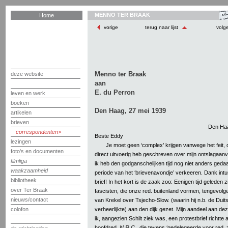
MENNO TER BRAAK
Home
vorige
terug naar lijst
volg
Menno ter Braak
deze website
aan
E. du Perron
leven en werk
boeken
Den Haag, 27 mei 1939
artikelen
brieven
Den Haa
correspondenten
Beste Eddy
lezingen
Je moet geen ‘complex’ krijgen vanwege het feit, da
foto's en documenten
direct uitvoerig heb geschreven over mijn ontslagaanv
filmliga
ik heb den godganschelijken tijd nog niet anders geda
waakzaamheid
periode van het ‘brievenavondje’ verkeeren. Dank int
bibliotheek
brief! In het kort is de zaak zoo: Eenigen tijd geleden zi
over Ter Braak
fascisten, die onze red. buitenland vormen, tengevolge
nieuws/contact
van Krekel over Tsjecho-Slow. (waarin hij n.b. de Duit
verheerlijkte) aan den dijk gezet. Mijn aandeel aan de
colofon
ik, aangezien Schilt ziek was, een protestbrief richtte
hoofdred.
N.R.C.
, die tevens ‘gedelegeerde voor red.