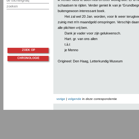
de stichting/faq
schaatsen te rijden. Verder geniet ik van je ‘Grundbegri
zoeken
buitengewoon interessant boek.
Het zal wel 20 Jan. worden, voor ik weer terugke
zuinig met m'n maandgeld omspringen. Verschijn daar
alle plichten vrij ben.
Dank je vader voor zijn gelukwensch.
Hart. gr. van ons allen
t.à.t
je Menno
ZOEK OP
CHRONOLOGIE
Origineel: Den Haag, Letterkundig Museum
vorige
|
volgende
in
deze
correspondentie