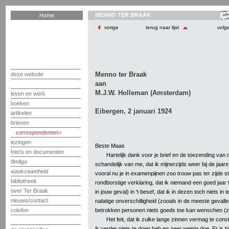
MENNO TER BRAAK
Home
vorige
terug naar lijst
volg
Menno ter Braak
deze website
aan
M.J.W. Holleman (Amsterdam)
leven en werk
boeken
Eibergen, 2 januari 1924
artikelen
brieven
correspondenten
lezingen
Beste Maas
foto's en documenten
Hartelijk dank voor je brief en de toezending van 
filmliga
schandelijk van me, dat ik mijnerzijds weer bij de jaar
waakzaamheid
vooral nu je in examenpijnen zoo trouw pas ter zijde s
bibliotheek
rondborstige verklaring, dat ik niemand een goed jaar 
over Ter Braak
in jouw geval) in 't besef, dat ik in dezen toch niets in t
nieuws/contact
nalatige onverschilligheid (zooals in de meeste gevallen
betrokken personen niets goeds toe kan wenschen (zo
colofon
Het feit, dat ik zulke lange zinnen vermag te con
ik verder niets te doen heb en zeer weinig doe. Er is