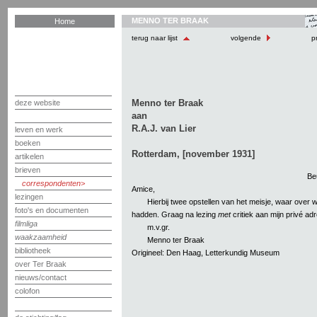
MENNO TER BRAAK
Home
terug naar lijst
volgende
pr
Menno ter Braak
deze website
aan
R.A.J. van Lier
leven en werk
boeken
Rotterdam, [november 1931]
artikelen
brieven
Be
correspondenten
Amice,
lezingen
Hierbij twee opstellen van het meisje, waar over wi
foto's en documenten
hadden. Graag na lezing
met
critiek aan mijn privé adr
filmliga
m.v.gr.
waakzaamheid
Menno ter Braak
bibliotheek
Origineel: Den Haag, Letterkundig Museum
over Ter Braak
nieuws/contact
colofon