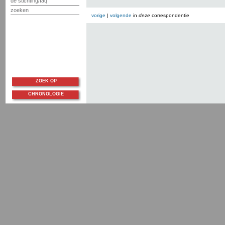
de stichting/faq
zoeken
vorige
|
volgende
in
deze
correspondentie
ZOEK OP
CHRONOLOGIE