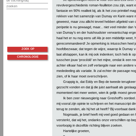
de stichting/faq
revolvergeschiedenis roman-feuilleton zou zijn, want e
zoeken
fantasie en 90% realiteit bij, als ik het zoo primitief m
rekken van het samenzijn van Dumay en Karin ware m
geweest, maar zou allicht teveel hebben afgeleid van
peripetie is nu gewaagd, maar... niet veel minder dan ‘e
van Dumay's en der huishoudster verwantschap erger
haal het er nu nog eens uit! Als je een middeltje weet, 
gerecommandeerd! Je opmerking is intusschen heel jui
hoofdbezwaar, dat tegen de wijze, waarop ik Dumay va
ZOEK OP
laat afstappen, kan ik mij ook indenken; toch heb ik op
CHRONOLOGIE
tusschen jouw ‘procédé’ en het mijne, omdat ik een re
achter elkaar had en zelf verlangde naar een andere
mededeeling als variatie. Ik zal echter de passage no
zien, of ik haar moet overschrijven.
Grappig is, dat Eddy en Bep de tweede terugkeer 
gezocht vonden en dat jij die juist aanhaalt als geslaag
momenteel niet meer weten, wien ik gelijk moest geve
Ik ben zeer nieuwsgierig naar Greshoff's oordeel.
mij vooral zijn opinie te schrijven en het manuscript di
terug te zenden, als hij het uit heeft? Bij voorbaat dank
Nogmaals, je brief heeft mij veel goed gedaan en 
versterkt, dat wij het, ondanks onze verschillen op be
voorloopig in dezelfde richting blijven zoeken.
Hartelijke groeten,