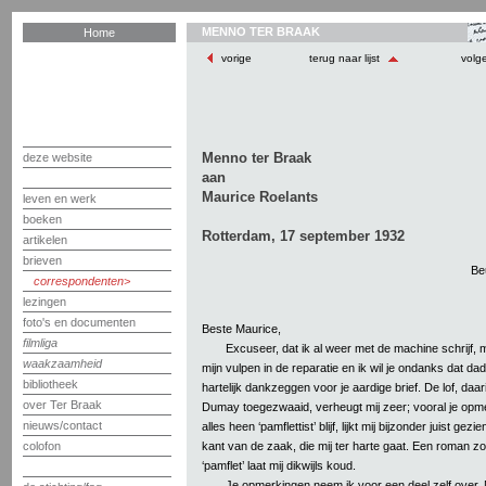
MENNO TER BRAAK
Home
vorige
terug naar lijst
volg
Menno ter Braak
deze website
aan
Maurice Roelants
leven en werk
boeken
Rotterdam, 17 september 1932
artikelen
brieven
Be
correspondenten
lezingen
foto's en documenten
Beste Maurice,
filmliga
Excuseer, dat ik al weer met de machine schrijf, m
waakzaamheid
mijn vulpen in de reparatie en ik wil je ondanks dat dad
bibliotheek
hartelijk dankzeggen voor je aardige brief. De lof, daa
over Ter Braak
Dumay toegezwaaid, verheugt mij zeer; vooral je opme
nieuws/contact
alles heen ‘pamflettist’ blijf, lijkt mij bijzonder juist ge
kant van de zaak, die mij ter harte gaat. Een roman z
colofon
‘pamflet’ laat mij dikwijls koud.
Je opmerkingen neem ik voor een deel zelf over. N