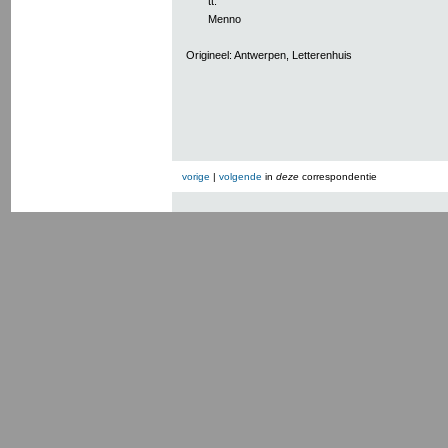
tt.
Menno
Origineel: Antwerpen, Letterenhuis
vorige
|
volgende
in
deze
correspondentie