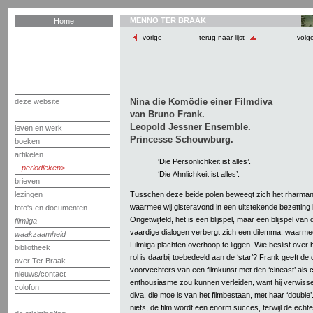
MENNO TER BRAAK
Home
vorige
terug naar lijst
volg
Nina die Komödie einer Filmdiva
deze website
van Bruno Frank.
Leopold Jessner Ensemble.
leven en werk
Princesse Schouwburg.
boeken
artikelen
‘Die Persönlichkeit ist alles’.
periodieken
‘Die Ähnlichkeit ist alles’.
brieven
Tusschen deze beide polen beweegt zich het rharmant
lezingen
waarmee wij gisteravond in een uitstekende bezettin
foto's en documenten
Ongetwijfeld, het is een blijspel, maar een blijspel van
filmliga
vaardige dialogen verbergt zich een dilemma, waarmee 
waakzaamheid
Filmliga plachten overhoop te liggen. Wie beslist over 
bibliotheek
rol is daarbij toebedeeld aan de ‘star’? Frank geeft de o
over Ter Braak
voorvechters van een filmkunst met den ‘cineast’ als c
nieuws/contact
enthousiasme zou kunnen verleiden, want hij verwiss
colofon
diva, die moe is van het filmbestaan, met haar ‘double’.
niets, de film wordt een enorm succes, terwijl de echt