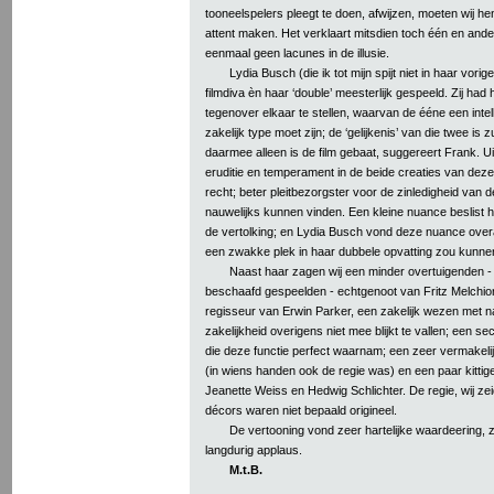
tooneelspelers pleegt te doen, afwijzen, moeten wij hen 
attent maken. Het verklaart mitsdien toch één en ander
eenmaal geen lacunes in de illusie.
Lydia Busch (die ik tot mijn spijt niet in haar vorig
filmdiva èn haar ‘double’ meesterlijk gespeeld. Zij had 
tegenover elkaar te stellen, waarvan de ééne een inte
zakelijk type moet zijn; de ‘gelijkenis’ van die twee is zu
daarmee alleen is de film gebaat, suggereert Frank. U
eruditie en temperament in de beide creaties van deze 
recht; beter pleitbezorgster voor de zinledigheid van d
nauwelijks kunnen vinden. Een kleine nuance beslist h
de vertolking; en Lydia Busch vond deze nuance over
een zwakke plek in haar dubbele opvatting zou kunne
Naast haar zagen wij een minder overtuigenden -
beschaafd gespeelden - echtgenoot van Fritz Melchi
regisseur van Erwin Parker, een zakelijk wezen met n
zakelijkheid overigens niet mee blijkt te vallen; een s
die deze functie perfect waarnam; een zeer vermakel
(in wiens handen ook de regie was) en een paar kitti
Jeanette Weiss en Hedwig Schlichter. De regie, wij zeid
décors waren niet bepaald origineel.
De vertooning vond zeer hartelijke waardeering, zo
langdurig applaus.
M.t.B.