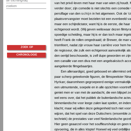
de stichting/faq
van het privé-leven met haar man van wien zij houdt. M
zoeken
verder door; zijn comedie is niet slechts een comedie
persiflage van den
schijn
in het algemeen. Ook de ‘ci
plaatsvervangster moet bezielen tot een evenbeeld va
maar een schijndictator, want hij is de eerste, die haar
echtgenoot wordt. (Wij geven weliswaar dezen filmty
spoedige scheiding, maar hij is er dan toch maar ingelo
heeft Frank de rollen omgedraaid; dr Brewer, de man v
triomfeert, nadat zijn vrouw haar carrière voor hem h
ZOEK OP
de regisseur, die zulk een echtgenoot aanvankelijk al
CHRONOLOGIE
den oertijd beschouwde, is zelf dupe geworden en zijn
een canaille van een diva met een angelsaksisch acce
aangeleerde filmgebaartjes.
Een alleraardigst, goed gebouwd en allerminst o
paar scherp geteekende figuren, de filmspeelster Nin
Hyrkan; daaromheen gegroepeerd eenige vermakelijke
een uitmuntende, soepele en in alle opzichten voortref
geniet men er van met de aandacht, die een blijspel ze
wel eens over, dat het publiek de buitenlandsche acte
binnenlandsche voor leege zalen laat spelen, en inderd
klacht; maar wij willen deze gelegenheid toch niet voor
wijzen, dat het spel van deze Duitschers (ensemble zo
techniek) de prestaties van veel Nederlandsche gezel
Hier geen geaarzel voor het souffleurshokje en geen 
opvoering, die in alles klopte! Hoewel wij veel onbillij