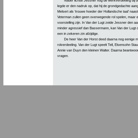
Nader lichtte Jessner nog de werkverdeeling bij d
legde er den nadruk op, dat hij de grondgedachte aan
Melsert als ‘trouwe hoeder der Hollandsche taal’ naas
Veterman zullen geen overwegende rol spelen, maar e
voorstelling zijn. In Van der Lugt zeide Jessner den a
minder agressief dan Bassermann, kan Van der Lugt de
een in zekeren zin afzijdige.
De heer Van der Horst deed daarna nog eenige 
rolverdeeling. Van der Lugt speelt Tell, Elsensohn Stau
Annie van Duyn den kleinen Walter. Daarna beantwoo
vragen.