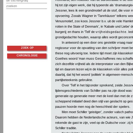
de stichting/faq
hij tot zijn eigen werk, dat hij typeerde als ‘dramaturgi
zoeken
Jessner, lees ik een grondmotief uit de stof, die voor m
opvoering. Zooals Wagner in ‘Tannhäuser’ telkens we
Venusmotief, zoo koos Jessner b.v. uit de vele Hamle
rotten in the State of Denmark’, in ‘Kabale und Liebe’ d
burgerij; en thans in ‘Tell’ de
vrijheidsgedachte
. Ie
grondgedachte houden, waarop alles wordt geconcent
In antwoord op een door ons gestelde vraag naar
regisseur voor de opvatting van den schrijver moet b
ZOEK OP
these nog uitvoerig toe. Iedere tijd moet zijn klassie
CHRONOLOGIE
Goethes woord ‘man muss Geschaffenes neu schaffen’
zich dezelfde vrijheid als de interpretator van den Bijbel
tijd en daarom lezen wij in de klassieken vóór alles po
daarbij, dat hij het woord ‘politiek’ in algemeen-menschel
partijbeteekenis gebruikte.
Over ‘Tell’ in het bijzonder sprekend, zeide Jessne
lijdensgeschiedenis van Schiller pas na zijn dood was 
generatie op generatie meer met de keel dan met de z
scheppend initiatief deed dien stijl van geslacht op ges
pauzen hoorde men nog de heeschheid der spelers.
Men moet Schiller ‘geistiger’, zonder valsch path
Daarom hebben de Nederlandsche acteurs, van wie Je
rekende de gast te zijn, veel op de Duitsche voor: zij
Schiller traditie.