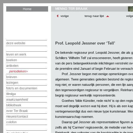
MENNO TER BRAAK
Home
vorige
terug naar lijst
volg
Prof. Leopold Jessner over ‘Tell’
deze website
De bekende regisseur prof. Leopold Jessner, die als g
leven en werk
Schillers ‘Wilhelm Tell’ zal ensceneeren, heeft gister
boeken
van de pers belangwekkende inlichtingen verstrekt o
artikelen
de première eind Januari of begin Februari te verwacht
periodieken
Prof. Jessner begon met eenige opmerkingen over
brieven
algemeen. Twee generaties geleden bestond de regis
lezingen
nog niet; er waren natuurlijk personen, die een lijn aan
foto's en documenten
den tegenwoordigen regisseur te vergelijken. Reinhard
filmliga
begrip regisseur werkelijk representeerde.
waakzaamheid
Goethes ‘bilde Künstler, rede nicht’ is op den regi
bibliotheek
moet wel degelijk
wete
n wat hij doet. Hij is als een ka
over Ter Braak
vertegenwoordigt dus een nieuw type kunstenaar. Men
nieuws/contact
kunstenaarschap noemen.
Daarop gaf Jessner als representatieve figuren a
colofon
zelfs als hij ‘Carmen’ regisseerde, de melodie van het
Reinhardt, den voltooier van de baroktraditie in de t