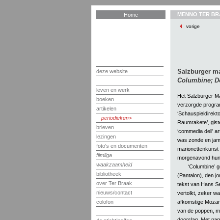
MENNO TER BR
Home
vorige
Salzburger ma
deze website
Columbine; D
leven en werk
Het Salzburger Mar
boeken
verzorgde program
artikelen
‘Schauspieldirekto
periodieken
Raumrakete’, gist
brieven
‘commedia dell' ar
lezingen
was zonde en jam
foto's en documenten
marionettenkunst 
filmliga
morgenavond hun 
waakzaamheid
‘Columbine’ 
bibliotheek
(Pantalon), den j
over Ter Braak
tekst van Hans Se
nieuws/contact
vertolkt, zeker wa
afkomstige Mozart
colofon
van de poppen, me
doorslag. Met nam