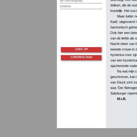
de stichting/faq
dolken, die de ou
zoeken
kostelijk. Het suc
Maar luider 
Kadi’, uitgevoerd
harmonisch geheel
Ook hier een (ietw
van de liefde als 
Nacht-sfeer van h
tweede vrouw in zi
ZOEK OP
hysterica voor zij
CHRONOLOGIE
van een hysterica
sjacherende vader
Na wat mijn c
geschreven, kan i
van Gluck zich ze
was ‘Der Betrogen
Salzburger repert
M.t.B.