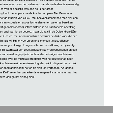
de heer levert voor den zelfmoord van de verliefden, is eenvoudig
ces van dit spelletje was dan ook zeer groot.
nog klonk het applaus na de komische opera ‘Der Betrogene
 met de muziek van Gluck. Met hoeveel smaak had men hier een
 van visueele en acoustische elementen weten te bereiken!
at gecompliceerde) liefdeshistorie in de traditioneele opvatting
een spel van list en bedrog; maar ditmaal in de Duizend-en-Eén-
et Oosten, met als humoristisch centrum de dikke kadi, die een
jn huis wil binnenvoeren en tenslotte een tanige, gillende
n neus gezet krijgt. Een juweeltje van een dikzak, een juweeltje
! En daarnaast een tweetal bekoorlijke vrouwspersonen en een
 van een duurgeprijsde dochter, die de intrige completeeren.
ollega over de muzikale prestaties van het gezelschap heeft
k volstaan met de aanteekening, dat ook in dit geval de muziek
er goed aansloot bij het op de planken vertoonde. Als geheel
e Kadi’ zeker het gevarieerdste en geestigste nummer van het
oire! Men ga het alsnog zien!