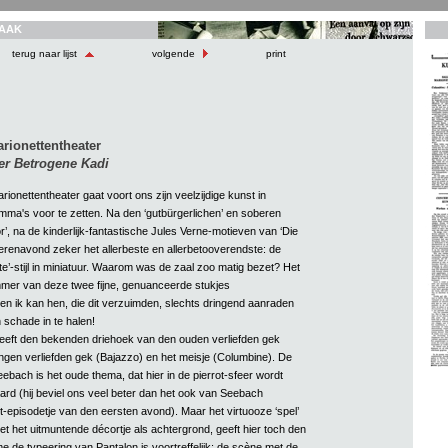
AAK
terug naar lijst
volgende
print
rionettentheater
er Betrogene Kadi
ionettentheater gaat voort ons zijn veelzijdige kunst in
ma's voor te zetten. Na den ‘gutbürgerlichen’ en soberen
r’, na de kinderlijk-fantastische Jules Verne-motieven van ‘Die
erenavond zeker het allerbeste en allerbetooverendste: de
te’-stijl in miniatuur. Waarom was de zaal zoo matig bezet? Het
mer van deze twee fijne, genuanceerde stukjes
en ik kan hen, die dit verzuimden, slechts dringend aanraden
schade in te halen!
geeft den bekenden driehoek van den ouden verliefden gek
ongen verliefden gek (Bajazzo) en het meisje (Columbine). De
ebach is het oude thema, dat hier in de pierrot-sfeer wordt
ard (hij beviel ons veel beter dan het ook van Seebach
-episodetje van den eersten avond). Maar het virtuooze ‘spel’
t het uitmuntende décortje als achtergrond, geeft hier toch den
e de typeering van Pantalon is voortreffelijk; de scène met de