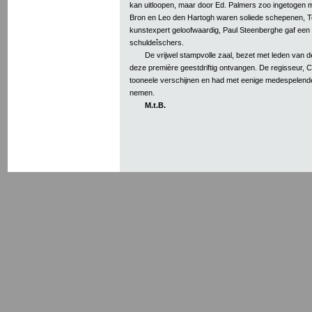
kan uitloopen, maar door Ed. Palmers zoo ingetogen mo
Bron en Leo den Hartogh waren soliede schepenen, T
kunstexpert geloofwaardig, Paul Steenberghe gaf een 
schuldeîschers.
De vrijwel stampvolle zaal, bezet met leden van de
deze première geestdriftig ontvangen. De regisseur, C
tooneele verschijnen en had met eenige medespelende
nemen.
M.t.B.