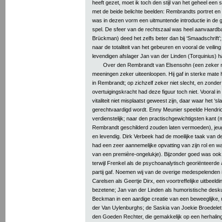
heeft gezet, moet ik toch den stijl van het geheel ee
met de beide belichte beelden: Rembrandts portret en
was in dezen vorm een uitmuntende introductie in de
spel. De sfeer van de rechtszaal was heel aanvaardba
Brückman) deed het zelfs beter dan bij ‘Smaadschrift’
naar de totaliteit van het gebeuren en vooral de veili
levendigen afslager Jan van der Linden (Torquinius) 
Over den Rembrandt van Elsensohn (een zeker ni
meeningen zeker uiteenloopen. Hij gaf in sterke mate
in Rembrandt; op zichzelf zeker niet slecht, en zonder 
overtuigingskracht had deze figuur toch niet. Vooral i
vitaliteit niet misplaatst geweest zijn, daar waar het ‘s
gerechtvaardigd wordt. Enny Meunier speelde Hendrick
verdienstelijk; naar den practischgewichtigsten kant 
Rembrandt geschilderd zouden laten vermoeden), jeug
en levendig. Dirk Verbeek had de moeilijke taak van de 
had een zeer aannemelijke opvatting van zijn rol en w
van een première-ongelukje). Bijzonder goed was ook 
terwijl Frenkel als de psychoanalytisch georiënteerde
partij gaf. Noemen wij van de overige medespelenden i
Carelsen als Geertje Dirx, een voortreffelijke uitbeeld
bezetene; Jan van der Linden als humoristische desk
Beckman in een aardige creatie van een beweeglijke
der Van Uylenburghs; de Saskia van Joekie Broedelet 
den Goeden Rechter, die gemakkelijk op een herhalin