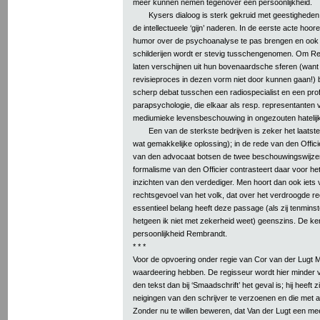
meer kunnen nemen tegenover een persoonlijkheid.
Kysers dialoog is sterk gekruid met geestigheden,
de intellectueele ‘gijn’ naderen. In de eerste acte hoor
humor over de psychoanalyse te pas brengen en ook 
schilderijen wordt er stevig tusschengenomen. Om Re
laten verschijnen uit hun bovenaardsche sferen (want
revisieproces in dezen vorm niet door kunnen gaan!) b
scherp debat tusschen een radiospecialist en een pro
parapsychologie, die elkaar als resp. representanten
mediumieke levensbeschouwing in ongezouten hatelijkh
Een van de sterkste bedrijven is zeker het laatst
wat gemakkelijke oplossing); in de rede van den Officie
van den advocaat botsen de twee beschouwingswijzen
formalisme van den Officier contrasteert daar voor het
inzichten van den verdediger. Men hoort dan ook iets
rechtsgevoel van het volk, dat over het verdroogde re
essentieel belang heeft deze passage (als zij tenmin
hetgeen ik niet met zekerheid weet) geenszins. De kern
persoonlijkheid Rembrandt.
* * *
Voor de opvoering onder regie van Cor van der Lugt 
waardeering hebben. De regisseur wordt hier minder 
den tekst dan bij ‘Smaadschrift’ het geval is; hij heeft 
neigingen van den schrijver te verzoenen en die met all
Zonder nu te willen beweren, dat Van der Lugt een mee