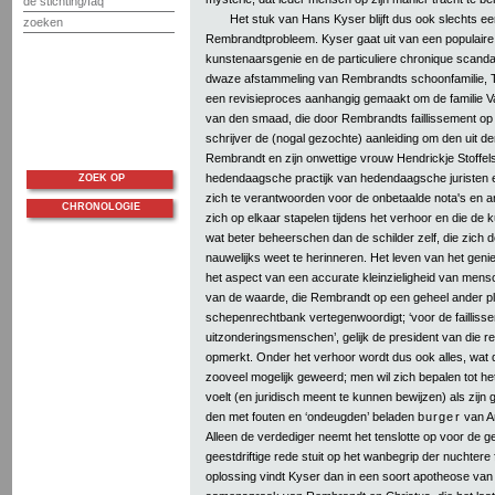
de stichting/faq
Het stuk van Hans Kyser blijft dus ook slechts een
zoeken
Rembrandtprobleem. Kyser gaat uit van een populaire 
kunstenaarsgenie en de particuliere chronique scanda
dwaze afstammeling van Rembrandts schoonfamilie, Ti
een revisieproces aanhangig gemaakt om de familie V
van den smaad, die door Rembrandts faillissement op h
schrijver de (nogal gezochte) aanleiding om den uit 
Rembrandt en zijn onwettige vrouw Hendrickje Stoffel
hedendaagsche practijk van hedendaagsche juristen 
ZOEK OP
zich te verantwoorden voor de onbetaalde nota's en a
CHRONOLOGIE
zich op elkaar stapelen tijdens het verhoor en die de k
wat beter beheerschen dan de schilder zelf, die zich d
nauwelijks weet te herinneren. Het leven van het genie
het aspect van een accurate kleinzieligheid van mens
van de waarde, die Rembrandt op een geheel ander p
schepenrechtbank vertegenwoordigt; ‘voor de faillis
uitzonderingsmenschen’, gelijk de president van die 
opmerkt. Onder het verhoor wordt dus ook alles, wat
zooveel mogelijk geweerd; men wil zich bepalen tot het 
voelt (en juridisch meent te kunnen bewijzen) als zijn 
den met fouten en ‘ondeugden’ beladen
burger
van A
Alleen de verdediger neemt het tenslotte op voor de geni
geestdriftige rede stuit op het wanbegrip der nuchter
oplossing vindt Kyser dan in een soort apotheose van 