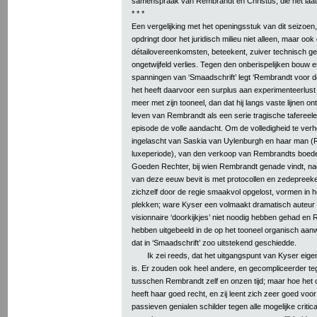
samenspraak van Rembrandt en Christus, die het laatst
* * *
Een vergelijking met het openingsstuk van dit seizoen, 
opdringt door het juridisch milieu niet alleen, maar ook
détailovereenkomsten, beteekent, zuiver technisch g
ongetwijfeld verlies. Tegen den onberispelijken bouw 
spanningen van ‘Smaadschrift’ legt ‘Rembrandt voor d
het heeft daarvoor een surplus aan experimenteerlust 
meer met zijn tooneel, dan dat hij langs vaste lijnen ont
leven van Rembrandt als een serie tragische tafereele
episode de volle aandacht. Om de volledigheid te verh
ingelascht van Saskia van Uylenburgh en haar man (R
luxeperiode), van den verkoop van Rembrandts boedel
Goeden Rechter, bij wien Rembrandt genade vindt, nad
van deze eeuw bevit is met protocollen en zedepreek
zichzelf door de regie smaakvol opgelost, vormen in 
plekken; ware Kyser een volmaakt dramatisch auteur 
visionnaire ‘doorkijkjes’ niet noodig hebben gehad e
hebben uitgebeeld in de op het tooneel organisch aa
dat in ‘Smaadschrift’ zoo uitstekend geschiedde.
Ik zei reeds, dat het uitgangspunt van Kyser eigenl
is. Er zouden ook heel andere, en gecompliceerder teg
tusschen Rembrandt zelf en onzen tijd; maar hoe het oo
heeft haar goed recht, en zij leent zich zeer goed voo
passieven genialen schilder tegen alle mogelijke critic