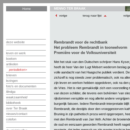
MENNO TER BRAAK
Home
vorige
terug naar lijst
volg
Rembrandt voor de rechtbank
deze website
Het probleem Rembrandt in tooneelvorm
Première voor de Volksuniversiteit
leven en werk
boeken
Met het stuk van den Duitschen schrijver Hans Kyser,
artikelen
heeft de heer Van der Lugt Melsert wederom beslag gel
periodieken
volle aandacht van het Haagsche publiek verdient. D
brieven
zichzelf is nog steeds zeer problematisch, ook na alle
lezingen
zijn leven en werken hebben opgedolven, ook na den
foto's en documenten
de Vries. Het is niet gemakkelijk zich een voorstellin
filmliga
van dezen schilder, die tevens een bohémien ‘van slec
waakzaamheid
rijkdommen verspilde en nog allerlei andere vergrijpe
bibliotheek
burgeriijk fatsoen. Iedere Rembrandt-interpretatie blijft 
over Ter Braak
Rembrandt, die destijds door den vroeggestorven kat
nieuws/contact
Bruning in zijn pathetisch proza werd opgeroepen, heef
met den Rembrandt van Jan Veth. Achter de broeiende
colofon
de oud en eenzaam geworden Rembrandt heeft nagelate
mysterie, dat ieder mensch op zijn manier tracht te b