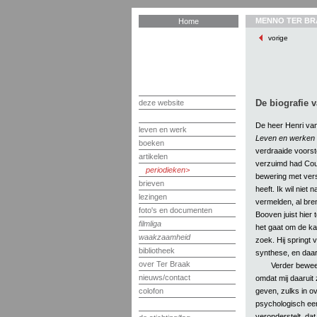
MENNO TER BR
Home
vorige
De biografie 
deze website
De heer Henri van 
leven en werk
Leven en werken 
boeken
verdraaide voorst
artikelen
verzuimd had Coup
periodieken
bewering met vers
brieven
heeft. Ik wil niet n
lezingen
vermelden, al bren
foto's en documenten
Booven juist hier 
filmliga
het gaat om de ka
waakzaamheid
zoek. Hij springt
bibliotheek
synthese, en daa
over Ter Braak
Verder beweer
nieuws/contact
omdat mij daaruit 
geven, zulks in o
colofon
psychologisch ee
veronderstelt, dat