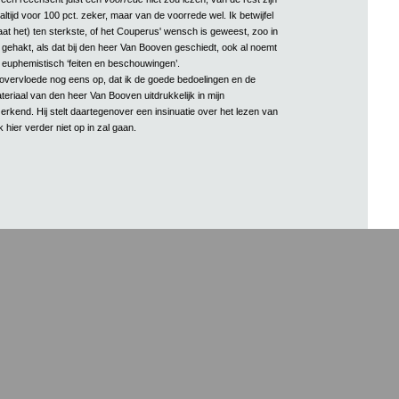
 altijd voor 100 pct. zeker, maar van de voorrede wel. Ik betwijfel
at het) ten sterkste, of het Couperus' wensch is geweest, zoo in
 gehakt, als dat bij den heer Van Booven geschiedt, ook al noemt
n euphemistisch ‘feiten en beschouwingen’.
n overvloede nog eens op, dat ik de goede bedoelingen en de
eriaal van den heer Van Booven uitdrukkelijk in mijn
rkend. Hij stelt daartegenover een insinuatie over het lezen van
 hier verder niet op in zal gaan.