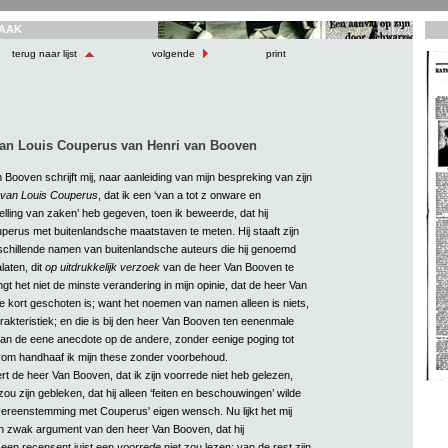
AAK
terug naar lijst
volgende
print
van Louis Couperus van Henri van Booven
Booven schrijft mij, naar aanleiding van mijn bespreking van zijn
van Louis Couperus
, dat ik een ‘van a tot z onware en
elling van zaken’ heb gegeven, toen ik beweerde, dat hij
erus met buitenlandsche maatstaven te meten. Hij staaft zijn
chillende namen van buitenlandsche auteurs die hij genoemd
alaten, dit
op uitdrukkelijk verzoek
van de heer Van Booven te
gt het niet de minste verandering in mijn opinie, dat de heer Van
te kort geschoten is; want het noemen van namen alleen is niets,
rakteristiek; en die is bij den heer Van Booven ten eenenmale
 van de eene anecdote op de andere, zonder eenige poging tot
rom handhaaf ik mijn these zonder voorbehoud.
t de heer Van Booven, dat ik zijn voorrede niet heb gelezen,
zou zijn gebleken, dat hij alleen ‘feiten en beschouwingen’ wilde
vereenstemming met Couperus' eigen wensch. Nu lijkt het mij
n zwak argument van den heer Van Booven, dat hij
 een recensent juist een
voorrede
niet zou lezen; van de rest zijn