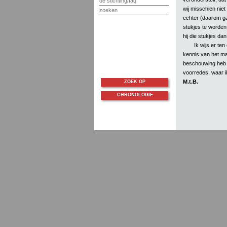
de stichting/faq
wij misschien niet
zoeken
echter (daarom ga
stukjes te worden
hij die stukjes da
Ik wijs er te
kennis van het mat
beschouwing heb e
voorredes, waar ik
M.t.B.
ZOEK OP
CHRONOLOGIE