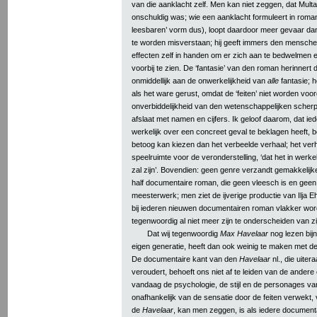
van die aanklacht zelf. Men kan niet zeggen, dat Multa
onschuldig was; wie een aanklacht formuleert in rom
leesbaren’ vorm dus), loopt daardoor meer gevaar da
te worden misverstaan; hij geeft immers den menschen
effecten zelf in handen om er zich aan te bedwelmen
voorbij te zien. De ‘fantasie’ van den roman herinnert
onmiddellijk aan de onwerkelijkheid van
alle
fantasie; h
als het ware gerust, omdat de ‘feiten’ niet worden vo
onverbiddelijkheid van den wetenschappelijken scherp
afslaat met namen en cijfers. Ik geloof daarom, dat iede
werkelijk over een concreet geval te beklagen heeft,
betoog kan kiezen dan het verbeelde verhaal; het verha
speelruimte voor de veronderstelling, ‘dat het in werkel
zal zijn’. Bovendien: geen genre verzandt gemakkelijker
half documentaire roman, die geen vleesch is en geen
meesterwerk; men ziet de ijverige productie van Ilja 
bij iederen nieuwen documentairen roman vlakker wor
tegenwoordig al niet meer zijn te onderscheiden van z
Dat wij tegenwoordig
Max Havelaar
nog lezen bij
eigen generatie, heeft dan ook weinig te maken met d
De documentaire kant van den
Havelaar
nl., die uite
veroudert, behoeft ons niet af te leiden van de ander
vandaag de psychologie, de stijl en de personages van 
onafhankelijk van de sensatie door de feiten verwekt,
de
Havelaar
, kan men zeggen, is als iedere documen