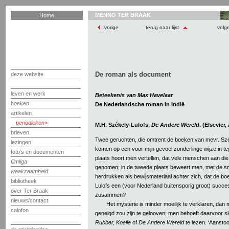
MENNO TER BRAAK
Home
vorige
terug naar lijst
volg
De roman als document
deze website
leven en werk
Beteekenis van Max Havelaar
boeken
De Nederlandsche roman in Indië
artikelen
periodieken
M.H. Székely-Lulofs,
De Andere Wereld
. (Elsevier
brieven
Twee geruchten, die omtrent de boeken van mevr. Szék
lezingen
komen op een voor mijn gevoel zonderlinge wijze in t
foto's en documenten
plaats hoort men vertellen, dat vele menschen aan d
filmliga
genomen; in de tweede plaats beweert men, met de sn
waakzaamheid
herdrukken als bewijsmateriaal achter zich, dat de b
bibliotheek
Lulofs een (voor Nederland buitensporig groot) succe
over Ter Braak
zusammen?
nieuws/contact
Het mysterie is minder moeilijk te verklaren, dan
colofon
geneigd zou zijn te gelooven; men behoeft daarvoor s
Rubber, Koelie
of
De Andere Wereld
te lezen. ‘Aanstoo