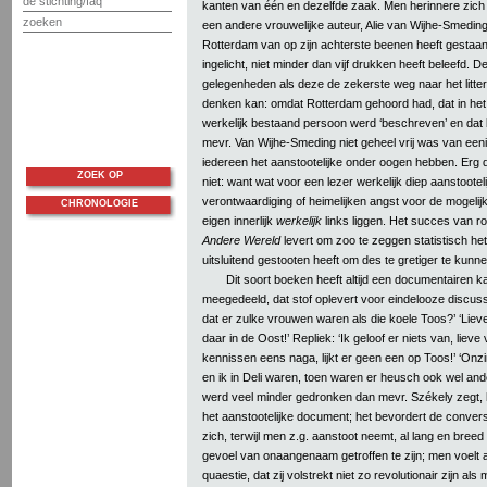
de stichting/faq
kanten van één en dezelfde zaak. Men herinnere zich
zoeken
een andere vrouwelijke auteur, Alie van Wijhe-Smedin
Rotterdam van op zijn achterste beenen heeft gestaan 
ingelicht, niet minder dan vijf drukken heeft beleefd. De
gelegenheden als deze de zekerste weg naar het litter
denken kan: omdat Rotterdam gehoord had, dat in he
werkelijk bestaand persoon werd ‘beschreven’ en dat
mevr. Van Wijhe-Smeding niet geheel vrij was van eeni
iedereen het aanstootelijke onder oogen hebben. Erg d
ZOEK OP
niet: want wat voor een lezer werkelijk diep aanstootelij
verontwaardiging of heimelijken angst voor de mogelij
CHRONOLOGIE
eigen innerlijk
werkelijk
links liggen. Het succes van 
Andere Wereld
levert om zoo te zeggen statistisch het
uitsluitend gestooten heeft om des te gretiger te kunn
Dit soort boeken heeft altijd een documentairen kan
meegedeeld, dat stof oplevert voor eindelooze discussie
dat er zulke vrouwen waren als die koele Toos?’ ‘Lie
daar in de Oost!’ Repliek: ‘Ik geloof er niets van, lieve v
kennissen eens naga, lijkt er geen een op Toos!’ ‘Onz
en ik in Deli waren, toen waren er heusch ook wel an
werd veel minder gedronken dan mevr. Székely zegt, h
het aanstootelijke document; het bevordert de conversa
zich, terwijl men z.g. aanstoot neemt, al lang en bree
gevoel van onaangenaam getroffen te zijn; men voelt a
quaestie, dat zij volstrekt niet zo revolutionair zijn a