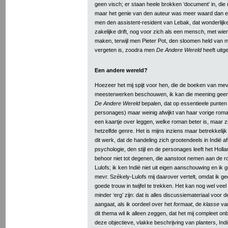
geen visch; er staan heele brokken ‘document’ in, die
maar het genie van den auteur was meer waard dan e
men den assistent-resident van Lebak, dat wonderlij
zakelijke drift, nog voor zich als een mensch, met w
maken, terwijl men Pieter Pot, den sloomen held van m
vergeten is, zoodra men
De Andere Wereld
heeft uitg
Een andere wereld?
Hoezeer het mij spijt voor hen, die de boeken van mev
meesterwerken beschouwen, ik kan die meening geensz
De Andere Wereld
bepalen, dat op essentieele punten (
personages) maar weinig afwijkt van haar vorige roma
een kaartje over leggen, welke roman beter is, maar zi
hetzelfde genre. Het is mijns inziens maar betrekkelijk
dit werk, dat de handeling zich grootendeels in Indië af
psychologie, den stijl en de personages leeft het Holl
behoor niet tot degenen, die aanstoot nemen aan de 
Lulofs; ik ken Indië niet uit eigen aanschouwing en ik g
mevr. Székely-Lulofs mij daarover vertelt, omdat ik g
goede trouw in twijfel te trekken. Het kan nog wel veel 
minder ‘erg’ zijn: dat is alles discussiemateriaal voor d
aangaat, als ik oordeel over het
formaat
, de
klasse
van
dit thema wil ik alleen zeggen, dat het mij compleet onb
deze objectieve, vlakke beschrijving van planters, Ind