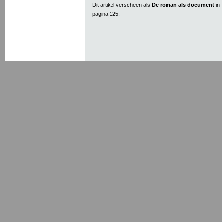
Dit artikel verscheen als
De roman als document
in
pagina 125.