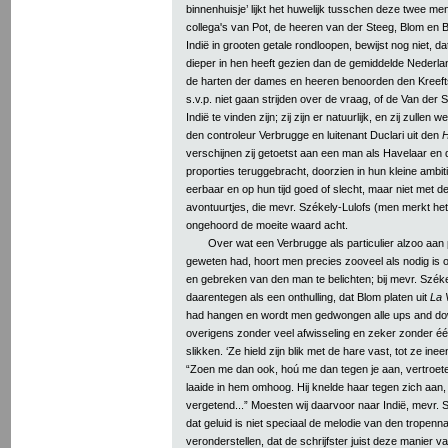
binnenhuisje’ lijkt het huwelijk tusschen deze twee m
collega's van Pot, de heeren van der Steeg, Blom en B
Indië in grooten getale rondloopen, bewijst nog niet, d
dieper in hen heeft gezien dan de gemiddelde Nederla
de harten der dames en heeren benoorden den Kreefts
s.v.p. niet gaan strijden over de vraag, of de Van der 
Indië te vinden zijn; zij zijn er natuurlijk, en zij zullen
den controleur Verbrugge en luitenant Duclari uit den
H
verschijnen zij getoetst aan een man als Havelaar en
proporties teruggebracht, doorzien in hun kleine ambiti
eerbaar en op hun tijd goed of slecht, maar niet met d
avontuurtjes, die mevr. Székely-Lulofs (men merkt het a
ongehoord de moeite waard acht.
Over wat een Verbrugge als particulier alzoo aan
geweten had, hoort men precies zooveel als nodig i
en gebreken van den man te belichten; bij mevr. Székel
daarentegen als een onthulling, dat Blom platen uit
La 
had hangen en wordt men gedwongen alle ups and dow
overigens zonder veel afwisseling en zeker zonder é
slikken. ‘Ze hield zijn blik met de hare vast, tot ze in
“Zoen me dan ook, hoú me dan tegen je aan, vertroet
laaide in hem omhoog. Hij knelde haar tegen zich aan, 
vergetend...” Moesten wij daarvoor naar Indië, mevr. S
dat geluid is niet speciaal de melodie van den tropenna
veronderstellen, dat de schrijfster juist deze manier 