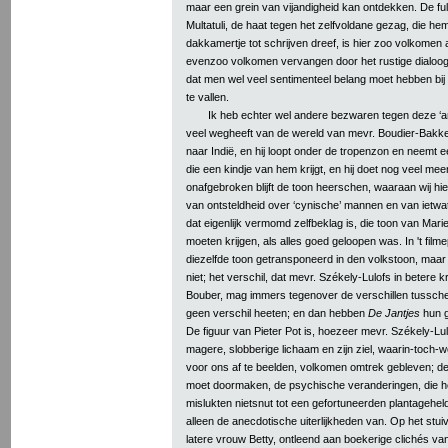
maar een grein van vijandigheid kan ontdekken. De f
Multatuli, de haat tegen het zelfvoldane gezag, die he
dakkamertje tot schrijven dreef, is hier zoo volkomen 
evenzoo volkomen vervangen door het rustige dialoog
dat men wel veel sentimenteel belang moet hebben bij
te vallen.
Ik heb echter wel andere bezwaren tegen deze ‘and
veel wegheeft van de wereld van mevr. Boudier-Bakker
naar Indië, en hij loopt onder de tropenzon en neemt 
die een kindje van hem krijgt, en hij doet nog veel meer
onafgebroken blijft de toon heerschen, waaraan wij hie
van ontsteldheid over ‘cynische’ mannen en van ietwat
dat eigenlijk vermomd zelfbeklag is, die toon van Marie
moeten krijgen, als alles goed geloopen was. In 't fil
diezelfde toon getransponeerd in den volkstoon, maar z
niet; het verschil, dat mevr. Székely-Lulofs in betere
Bouber, mag immers tegenover de verschillen tussch
geen verschil heeten; en dan hebben
De Jantjes
hun g
De figuur van Pieter Pot is, hoezeer mevr. Székely-Lul
magere, slobberige lichaam en zijn ziel, waarin-toch-we
voor ons af te beelden, volkomen omtrek gebleven; d
moet doormaken, de psychische veranderingen, die he
mislukten nietsnut tot een gefortuneerden plantagehe
alleen de anecdotische uiterlijkheden van. Op het stui
latere vrouw Betty, ontleend aan boekerige clichés v