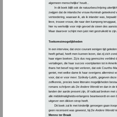
algemeen-menschelijke’ houdt...
In dit boek blijft ook de natuurbeschrijving uiterli
zwijgen dat de inlandsche vrouw Asminah geteekend w
verteedering, waaraan ik, als ik inlander was, bepaal
lieve, trouwe vrouw, die naar den kampong teruggaat, 
hier nu werkelijk voor mijn gevoel de steen des aanstoo
Maar daarover schijnt men juist niet gestruikeld te zijn.
Toekomstmogelijkheden
In een interview, dat onze courant eenigen tijd gelede
heeft gehad, heeft men kunnen lezen, dat zij zich zond
haar eigen boeken. Zij is dus nog geenszins verblind
vertalingen, die haar succes voortplanten tot in Amerika 
thans het besef nog niet verloren, dat ook Courths-Mah
geniet, met welke dame ik haar overigens allerminst wi
voor, dat er voor mevr. Székely-Lulofs, gegeven dez
zelfkennis, precies twee litteraire mogelijkheden best
romans schrijven als
De Andere Wereld
en dan in de l
landen der aarde present zijn, óf radicaal breken met d
alle middelmatigheidsverlangens beantwoordt en een 
uitgever een dikken strop heeft.
Dit boek zal ik met kinderlijk genoegen gaan
koop
geen recensent was geweest, bij
De Andere Wereld
ni
Menno ter Braak