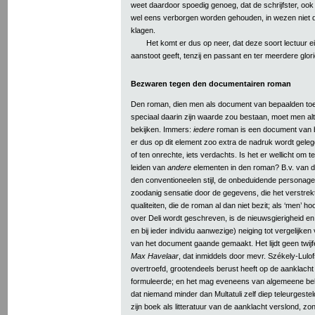
weet daardoor spoedig genoeg, dat de schrijfster, ook a
wel eens verborgen worden gehouden, in wezen niet d
klagen.
Het komt er dus op neer, dat deze soort lectuur ei
aanstoot geeft, tenzij en passant en ter meerdere glor
Bezwaren tegen den documentairen roman
Den roman, dien men als document van bepaalden toe
speciaal daarin zijn waarde zou bestaan, moet men alti
bekijken. Immers:
iedere
roman is een document van b
er dus op dit element zoo extra de nadruk wordt gelegd
of ten onrechte, iets verdachts. Is het er wellicht om 
leiden van
andere
elementen in den roman? B.v. van d
den conventioneelen stijl, de onbeduidende personag
zoodanig sensatie door de gegevens, die het verstrek
qualiteiten, die de roman al dan niet bezit; als ‘men’ ho
over Deli wordt geschreven, is de nieuwsgierigheid en d
en bij ieder individu aanwezige) neiging tot vergelijke
van het document gaande gemaakt. Het lijdt geen twijf
Max Havelaar
, dat inmiddels door mevr. Székely-Lulof
overtroefd, grootendeels berust heeft op de aanklacht d
formuleerde; en het mag eveneens van algemeene be
dat niemand minder dan Multatuli zelf diep teleurgestel
zijn boek als litteratuur van de aanklacht verslond, zo