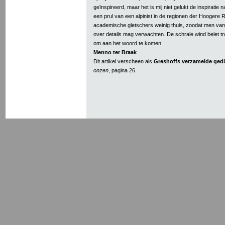
geïnspireerd, maar het is mij niet gelukt de inspiratie 
een prul van een alpinist in de regionen der Hoogere
academische gletschers weinig thuis, zoodat men van
over details mag verwachten. De schrale wind belet tr
om aan het woord te komen.
Menno ter Braak
Dit artikel verscheen als
Greshoffs verzamelde ged
onzen
, pagina 26.