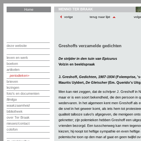
MENNO TER BRAAK
Home
vorige
terug naar lijst
volg
Greshoffs verzamelde gedichten
deze website
leven en werk
De strijder in den tuin van Epicurus
boeken
Volzin en beeldspraak
artikelen
periodieken
J. Greshoff,
Gedichten, 1907-1934
(Folemprise, 's
brieven
Maurits Uyldert,
De Gletscher
(Em. Querido's Uitg.
lezingen
Men kan niet zeggen, dat de schrijver J. Greshoff in
foto's en documenten
maar er is een soort bekendheid, die den persoon in qu
filmliga
wedervaren. In het algemeen kent men Greshoff als e
waakzaamheid
die snel in het geweer komt, als iets hem tot protesteeren
bibliotheek
qualiteit tallooze salvo's afgegeven, die menigeen ontst
over Ter Braak
geknetter; zijn polemieken hebben Greshoff een uitgez
nieuws/contact
vrienden bezorgd. Een tusschenweg kan men tegenov
colofon
kiezen; hij noopt tot heftige sympathie en even heftige 
polemische toon op den man af gaat en geen twijfel ov