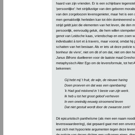
haard van zijn vrienden. Er is een schijnbare tegenstel
‘persoonlijke’: het strijdlustige van den geboren moral
van den zorgeloozen levensgenieter, maar het is een
men gemakkelijk herleiden kan tot één domineerend s
strijd geldt juist die elementen van het leven, die den 
persoonlijk, eenvoudig geluk, die hem willen stempel
genot van Leidsche kaas, vriendschap en een zoen wil
individualist à tort et à travers, maar vooral, omdat hij
schatten van het bestaan. Als er iets uit deze poëzie sp
bonheur de vivre’, niet om dit of om dat, niet om den h
Janus Bifrons
duelleeren voor de laatste maal Gresho
metaphysisch Alter Ego om de levensformule, tot het 
bekennen:
Gij hebt mij 't fruit, de wijn, de nieuwe haring
Doen proeven en dat was een openbaring:
'k Had god miskend in 't beste van zijn werk
.
Ik heb u tot het groot geloof verheven
In een oneindig eeuwig stroomend leven
Dat niet gestuit wordt door de zwaarste zerk!
Dit epicuristisch pantheïsme (als men een naam noodi
levenswaardeering), dat gepaard gaat met een onverzo
wat zich met hypocriete argumenten tegen deze levensw
de poëzie van dezen dichter een volkomen eigen, dir