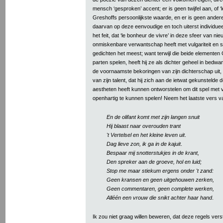
mensch ‘gesproken’ accent; er is geen twijfel aan, of ‘l
Greshoffs persoonlijkste waarde, en er is geen andere
daarvan op deze eenvoudige en toch uiterst individueel
het feit, dat ‘le bonheur de vivre’ in deze sfeer van ni
onmiskenbare verwantschap heeft met vulgariteit en sent
gedichten het meest; want terwijl die beide elementen
parten spelen, heeft hij ze als dichter geheel in bedwa
de voornaamste bekoringen van zijn dichterschap uit, 
van zijn talent, dat hij zich aan de ietwat gekunstelde
aestheten heeft kunnen ontworstelen om dit spel met vul
openhartig te kunnen spelen! Neem het laatste vers 
En de olifant komt met zijn langen snuit
Hij blaast naar overouden trant
't Vertelsel en het kleine leven uit
.
Dag lieve zon, ik ga in de kajuit
.
Bespaar mij snotterstukjes in de krant,
Den spreker aan de groeve, hol en luid;
Stop me maar stiekum ergens onder 't zand:
Geen kransen en geen uitgehouwen zerken,
Geen commentaren, geen complete werken,
Alléén een vrouw die snikt achter haar hand
.
Ik zou niet graag willen beweren, dat deze regels ve