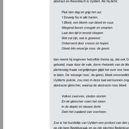
abstract en theoretisch is Uyldert. Als hij dicht:
Pluk den dag en grijp het uur,
't Eeuwig Nu in alle harten
.
't Bloeit, een bloem van bloed en vuur,
Wiegend boven vreugde en smarten
.
Laat den tijd in terend sloopen
Wat zal zijn, wat is geweest:
Onberoerd door vreeze en hopen
Gloeit één eeuw'ge roos: de geest
.
dan neemt hij ongeveer hetzelfde thema op, dat ook G
geboeid; maar door de vale, dorre rhetoriek van de lit
plichtmatig-fraaie vergelijkingen glijdt het over ons h
te laten. De ‘eeuwge roos’, de geest, bloeit onverwelk
Uylderts poëzie, zou men in deze taal wel kunnen zeg
abstracte gletscher, waarop de abstracte roos bloeit:
Volken zwerven, steden storten
En de gletscher voert het steen
In de diepte en nieuwe dorte
Dekt het zaailand van voorheen
.
Zoo is het bundeltje van Uyldert een product van den gr
op zijn best Beeldspraak en op zijn slechtst Bedenksel 