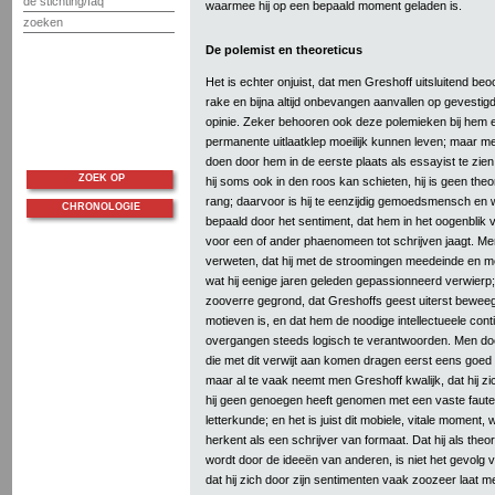
de stichting/faq
waarmee hij op een bepaald moment geladen is.
zoeken
De polemist en theoreticus
Het is echter onjuist, dat men Greshoff uitsluitend beo
rake en bijna altijd onbevangen aanvallen op gevestig
opinie. Zeker behooren ook deze polemieken bij hem e
permanente uitlaatklep moeilijk kunnen leven; maar m
doen door hem in de eerste plaats als essayist te zien.
ZOEK OP
hij soms ook in den roos kan schieten, hij is geen the
rang; daarvoor is hij te eenzijdig gemoedsmensch en wo
CHRONOLOGIE
bepaald door het sentiment, dat hem in het oogenblik
voor een of ander phaenomeen tot schrijven jaagt. Me
verweten, dat hij met de stroomingen meedeinde en m
wat hij eenige jaren geleden gepassionneerd verwierp; d
zooverre gegrond, dat Greshoffs geest uiterst beweeg
motieven is, en dat hem de noodige intellectueele cont
overgangen steeds logisch te verantwoorden. Men doe
die met dit verwijt aan komen dragen eerst eens goed 
maar al te vaak neemt men Greshoff kwalijk, dat hij zi
hij geen genoegen heeft genomen met een vaste faute
letterkunde; en het is juist dit mobiele, vitale momen
herkent als een schrijver van formaat. Dat hij als the
wordt door de ideeën van anderen, is niet het gevolg v
dat hij zich door zijn sentimenten vaak zoozeer laat 