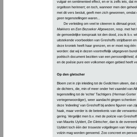
vulgair en sentimenteel effect, en er is zelfs iets, dat 
orgeltoon herinnert; en toch, wanneer men den geheel
met dit vers besluit, geeft men zich gewonnen, omdat 
geen
tegenstellingen waren...
De verleiding om veel te citeeren is ditmaal groot;
Makkers
en
Een Bezoeker Afgewezen
, resp. met het 
de gemoedelijke toespraak tot den dood, zou ik b.v. wil
uitstekende voorbeelden van Greshoffs strijdbaren e
deze kroniek heeft haar grenzen, en er moet nog één
worden: dat wij in dezen voortreffelijk uitgegeven bun
poëtisch document bezitten van een
persoonlijkheid
, 
en de poésie pure een volkomen eigen gebied heeft v
Op den gletscher
Bloem zet in zijn inleiding tot de
Gedichten
uiteen, dat 
de dichters, die, min of meer onder het vaandel van Al
tegenstelling tot de ‘echte’ Tachtigers (Herman Gorter
vertegenwoordiger), weer aandacht gingen schenken
deze ‘indeeling’ van Greshoff bij andere figuren van zij
haak, maar verder is de beteekenis van die verwantsc
gering. Vergelijkt men b.v. met de poëzie van Greshoff
van Maurits Uyldert,
De Gletscher
, dan is de overeenko
Uyldert toch één der trouwste volgelingen van Verwe
volzin mag worden genoemd. Zoo concreet en persoonl