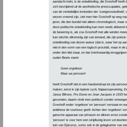
aandacht trekt, is de ontwikkeling, die Greshoff hee
zich bevrijdend uit de aesthetische preoccupaties, gel
van de verleidelijke invloeden der ‘zoetgevooisdheid’, 
wezen vreemd zijn, ziet men hier Greshoff op weg naar
jaren, die den bundel niet alleen chronologisch, maar o
deze poëtische ontwikkeling kan men reeds afdoend 
de bewering is, als zou Greshoff met alle winden mee
kan slechts afkomstig zijn van iemand, die zijn poëzi
ontwikkeling van dezen auteur (dat is, waar het op aan
niet in den vorm van een logisch procédé, maar
in de 
onder den titel staat, en dat (merkwaardig teruggrijpe
ouden Beets stamt
Geen orgeltoon
Maar uw persoon!
heeft Greshoff niet in een handomdraai tot zijn perso
maken; eerst in zijn laatste cycli,
Najaarsopruiming, 
Janus Bifrons, Pro Domo
en
Jean Jacques in 1933
hee
gevonden; daarin vindt men poëtisch zonder omwegen
Greshoff onder ‘orgeltoon’ en ‘persoon’ verstaat en wa
antithese de voorkeur geeft. Achter den ‘orgeltoon’ ve
gansche apparaat van phrasen en dikken ernst zonder 
‘persoon’ is voor hem een strijdlustig leven vol doorl
tuin van Epicurus, soms ook in de gelagkamer van een 