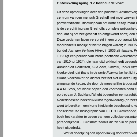
Ontwikkelingsgang, ‘Le bonheur de vivre’
Uit deze opmerkingen over den polemist Greshoff volgt
centrum van den mensch Greshoff niet moet zoeken i
pamflettistische uitlaatklep van het korte essay, maar 
is de verschijning van Greshoffs complete poëtische 
dan, dat hij het zelf geschift en omgewerkt heeft) een 
Deze gedichten lagen verspreid in een groot aantal kle
meerendeels moeilijk of niet te krijgen waren; in 190
bundel,
Aan den Verlaten Vijver
, in 1933 zijn laatste,
P
1933 ligt een periode van intens poëtische werkzaam
van 1910 tot 1924), die haar uitdrukking heeft gevond
Aardsch en Hemelsch, Oud Zeer, Confetti, Janus Bifron
kloeke deel, dat thans in de serie
Folemprise
het licht 
elkaar, voorzoover de dichter zelf het niet uit deze ui
uitmuntende keuze, die door de meesterlijke typograp
A.A.M. Stols, het ideale papier, den voornamen band 
portret van J. Buckland Wright bovendien een prachti
Nederlandsche boekdrukkunst tegenwoordig (en zelfs 
weet te bereiken; een korte inleidende beschouwing 
conscientieuze bibliographie van G.H. 's-Gravesande d
boek het karakter te geven van een volledige verantw
persoonlijkheid J. Greshoff, zooals die zich in de poëzi
heeft uitgedrukt.
Wat al dadelijk bij een oppervlakkig doorlezen v