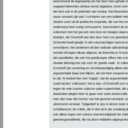
weeromstuit de tegenpartij van het door hem gehate 
ongepermitteerden nimbus wordt uitgedost, komt voort
die hem ook in de polemiek niet verlaat. Het theoreti
nauw verwant zijn aan 't schrijven van een politiek hek
vloeien voort uit de poëtische inspiratie, die van het o
onderwerp hem rustig vertrouwd is, harmonieert de ar
volkomen met het gevoel; men leze ten bewijze daarvo
boekjes, die Greshoff aan den door hem zoo gemoti
Schendel heeft gewijd. In den stormachtigen aanval e
overdrijven; het sentiment wil dan radicale uitdrukking
worden fel tegen elkaar afgezet; de theoreticus Gresho
den pamflettist, die ook het goedkooper effect niet sc
situatie dienstig kan zijn voor de ‘goede zaak’. In zulke 
Greshoff zijn vereering en verontwaardiging alleen da
argumentatie baas kan blijven, als het hem vergund wo
te zijn. Ik bedoel hier met ‘vulgair’, dat de argumentat
zoekt bij den ‘volkstoon’; het is dan, of Greshoff zich 
tegen de vele soorten valsche salon-superioriteit, die
daarbuiten plegen door te gaan voor ware aristocratie
men dan naar den humor van het gezond verstand, wa
uitnemend verstaat. ‘Vulgariteit’ is dus in dezen meer 
scheldwoord; de critiek, die in den term als zoodanig l
ook alleen tegen een zekere onevenredigheid der mid
geestesgesteldheid, die via deze middelen uitgesprok