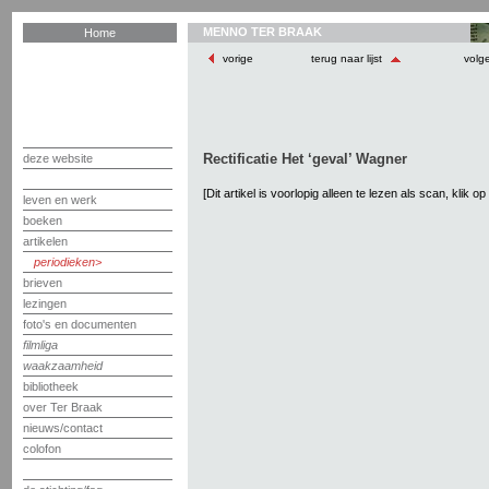
MENNO TER BRAAK
Home
vorige
terug naar lijst
volg
Rectificatie Het ‘geval’ Wagner
deze website
[Dit artikel is voorlopig alleen te lezen als scan, klik o
leven en werk
boeken
artikelen
periodieken
brieven
lezingen
foto's en documenten
filmliga
waakzaamheid
bibliotheek
over Ter Braak
nieuws/contact
colofon