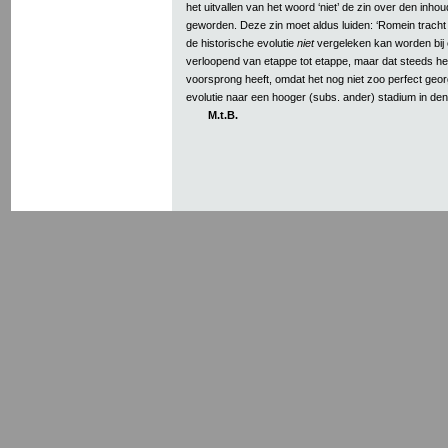
het uitvallen van het woord ‘niet’ de zin over den inhou
geworden. Deze zin moet aldus luiden: ‘Romein tracht
de historische evolutie
niet
vergeleken kan worden bij 
verloopend van etappe tot etappe, maar dat steeds het
voorsprong heeft, omdat het nog niet zoo perfect geor
evolutie naar een hooger (subs. ander) stadium in den
M.t.B.