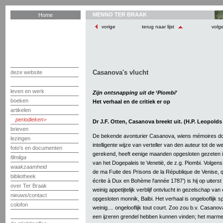
MENNO TER BRAAK
Home
vorige
terug naar lijst
volg
Casanova's vlucht
deze website
leven en werk
Zijn ontsnapping uit de
‘
Piombi
’
boeken
Het verhaal en de critiek er op
artikelen
periodieken
Dr J.F. Otten, Casanova breekt uit. (H.P. Leopolds
brieven
De bekende avonturier Casanova, wiens mémoires do
lezingen
intelligente wijze van verteller van den auteur tot de w
foto's en documenten
gerekend, heeft eenige maanden opgesloten gezeten 
filmliga
van het Dogepaleis te Venetië, de z.g. Piombi. Volgens 
waakzaamheid
de ma Fuite des Prisons de la République de Venise, q
bibliotheek
écrite à Dux en Bohème l'année 1787’) is hij op uiterst 
over Ter Braak
weinig appetijtelijk verblijf ontvlucht in gezelschap v
nieuws/contact
opgesloten monnik, Balbi. Het verhaal is ongelooflijk 
colofon
weinig.... ongelooflijk tout court. Zoo zou b.v. Casan
een ijzeren grendel hebben kunnen vinden; het marmer 