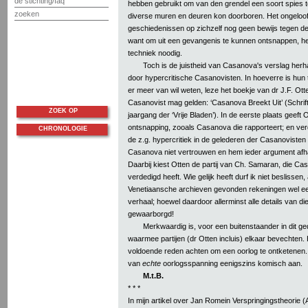
de stichting/faq
hebben gebruikt om van den grendel een soort spies 
zoeken
diverse muren en deuren kon doorboren. Het ongelooflij
geschiedenissen op zichzelf nog geen bewijs tegen de
want om uit een gevangenis te kunnen ontsnappen, h
techniek noodig.
Toch is de juistheid van Casanova's verslag herhaa
door hypercritische Casanovisten. In hoeverre is hun 
er meer van wil weten, leze het boekje van dr J.F. Otte
Casanovist mag gelden: ‘Casanova Breekt Uit’ (Schrift
ZOEK OP
jaargang der ‘Vrije Bladen’). In de eerste plaats geeft
ontsnapping, zooals Casanova die rapporteert; en verde
CHRONOLOGIE
de z.g. hypercritiek in de gelederen der Casanovisten 
Casanova niet vertrouwen en hem ieder argument afh
Daarbij kiest Otten de partij van Ch. Samaran, die C
verdedigd heeft. Wie gelijk heeft durf ik niet beslissen, a
Venetiaansche archieven gevonden rekeningen wel e
verhaal; hoewel daardoor allerminst alle details van die
gewaarborgd!
Merkwaardig is, voor een buitenstaander in dit ge
waarmee partijen (dr Otten incluis) elkaar bevechten. H
voldoende reden achten om een oorlog te ontketenen.
van
echte
oorlogsspanning eenigszins komisch aan.
M.t.B.
* * *
In mijn artikel over Jan Romein Verspringingstheorie (A