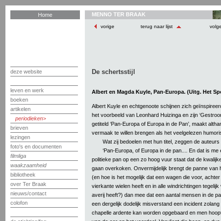
MENNO TER BRAAK
Home
vorige
terug naar lijst
volg
De schertsstijl
deze website
leven en werk
Albert en Magda Kuyle, Pan-Europa. (Uitg. Het Sp
boeken
Albert Kuyle en echtgenoote schijnen zich geïnspiree
artikelen
het voorbeeld van Leonhard Huizinga en zijn ‘Gestrooml
periodieken
getiteld ‘Pan-Europa of Europa in de Pan’, maakt altha
brieven
vermaak te willen brengen als het veelgelezen humor
lezingen
Wat zij bedoelen met hun titel, zeggen de auteurs in
foto's en documenten
‘Pan-Europa, of Europa in de pan.... En dat is me
filmliga
politieke pan op een zo hoog vuur staat dat de kwalij
waakzaamheid
gaan overkoken. Onvermijdelijk brengt de panne van he
bibliotheek
(en hoe is het mogelijk dat een wagen die voor, achter
over Ter Braak
vierkante wielen heeft en in alle windrichtingen tegelijk wi
nieuws/contact
averij heeft?) dan mee dat een aantal mensen in de 
colofon
een dergelijk dodelijk misverstand een incident zolang
chapelle ardente kan worden opgebaard en men hoopt