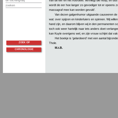
de stichting/faq
van de eer en het voordeel. Vervliegt die hoop, en dus
wordt de eer hoe langer zo gevoeliger tot er opeens z
zoeken
massagraf mee kan worden gevuld’.
Van dezen galgenhumor uitgaande causeeren de a
wat: over spijzen en kinderluiers en spinnen. Wij wille
hand zijn, en daarom blijven wij in den permanenten s
toch ook weer hartelijk naar iets anders doet verlangen
kan Kuyle overigens wel, en zijn vrouw schijnt dat va
Het boekje is ‘gelardeerd’ met een aantal bijzonde
ZOEK OP
Thole.
M.t.B.
CHRONOLOGIE