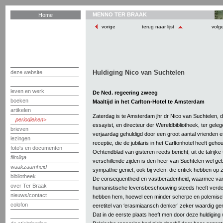
MENNO TER BRAAK
Home
vorige
terug naar lijst
volg
Huldiging Nico van Suchtelen
deze website
leven en werk
De Ned. regeering zweeg
boeken
Maaltijd in het Carlton-Hotel te Amsterdam
artikelen
Zaterdag is te Amsterdam jhr dr Nico van Suchtelen, d
periodieken
essayist, en directeur der Wereldbibliotheek, ter geleg
brieven
verjaardag gehuldigd door een groot aantal vrienden
lezingen
receptie, die de jubilaris in het Carltonhotel heeft geho
foto's en documenten
Ochtendblad van gisteren reeds bericht; uit de talrijk
filmliga
verschillende zijden is den heer van Suchtelen wel geb
waakzaamheid
sympathie geniet, ook bij velen, die critiek hebben op z
bibliotheek
De consequentheid en vastberadenheid, waarmee van 
over Ter Braak
humanistische levensbeschouwing steeds heeft verde
nieuws/contact
hebben hem, hoewel een minder scherpe en polemisc
colofon
eeretitel van ‘erasmiaansch denker’ zeker waardig ge
Dat in de eerste plaats heeft men door deze huldiging 