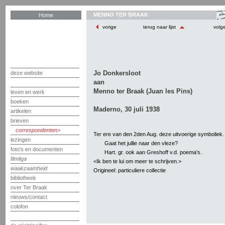
MENNO TER BRAAK
Home
vorige
terug naar lijst
volg
Jo Donkersloot
deze website
aan
Menno ter Braak (Juan les Pins)
leven en werk
boeken
Maderno, 30 juli 1938
artikelen
brieven
correspondenten
Ter ere van den 2den Aug. deze uitvoerige symboliek.
lezingen
Gaat het jullie naar den vleze?
foto's en documenten
Hart. gr. ook aan Greshoff v.d. poema's.
filmliga
<Ik ben te lui om meer te schrijven.>
waakzaamheid
Origineel: particuliere collectie
bibliotheek
over Ter Braak
nieuws/contact
colofon