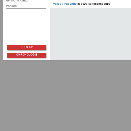
de stichting/faq
vorige
|
volgende
in
deze
correspondentie
zoeken
ZOEK OP
CHRONOLOGIE