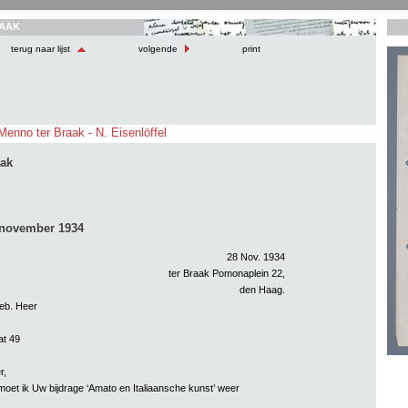
AAK
terug naar lijst
volgende
print
Menno ter Braak - N. Eisenlöffel
aak
 november 1934
28 Nov. 1934
ter Braak Pomonaplein 22,
den Haag.
eb. Heer
at 49
r,
t moet ik Uw bijdrage ‘Amato en Italiaansche kunst’ weer