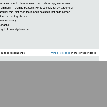
dactie moet ik U mededeelen, dat zij deze copy niet actueel
om nog in Forum te plaatsen. Het is jammer, dat de ‘Groene’ er
t actueel was, niet heeft toe kunnen besluiten, het op te nemen,
ets toch weinig zin meer.
e hoogachting,
edactie,
ag, Letterkundig Museum
n
deze
correspondentie
vorige
|
volgende
in
alle
correspondentie