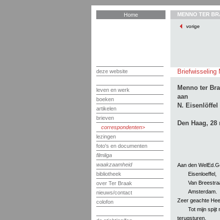
MENNO TER BR
Home
vorige
Briefwisseling 
deze website
Menno ter Br
leven en werk
aan
boeken
N. Eisenlöffel
artikelen
brieven
Den Haag, 28
correspondenten
lezingen
foto's en documenten
filmliga
waakzaamheid
Aan den WelEd.G
Eisenloeffel,
bibliotheek
Van Breestra
over Ter Braak
Amsterdam.
nieuws/contact
Zeer geachte Hee
colofon
Tot mijn spij
terugsturen.