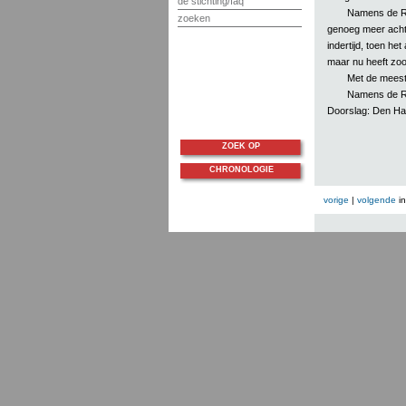
de stichting/faq
Namens de Re
zoeken
genoeg meer acht 
indertijd, toen he
maar nu heeft zooi
Met de meest
Namens de R
Doorslag: Den Ha
ZOEK OP
CHRONOLOGIE
vorige
|
volgende
i