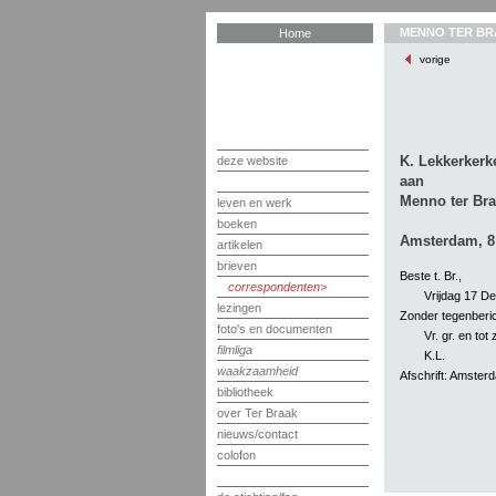
MENNO TER BR
Home
vorige
K. Lekkerkerk
deze website
aan
Menno ter Br
leven en werk
boeken
Amsterdam, 8
artikelen
brieven
Beste t. Br.,
correspondenten
Vrijdag 17 D
lezingen
Zonder tegenberic
foto's en documenten
Vr. gr. en tot 
filmliga
K.L.
waakzaamheid
Afschrift: Amsterd
bibliotheek
over Ter Braak
nieuws/contact
colofon