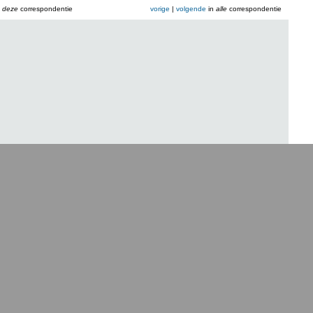
n
deze
correspondentie
vorige
|
volgende
in
alle
correspondentie