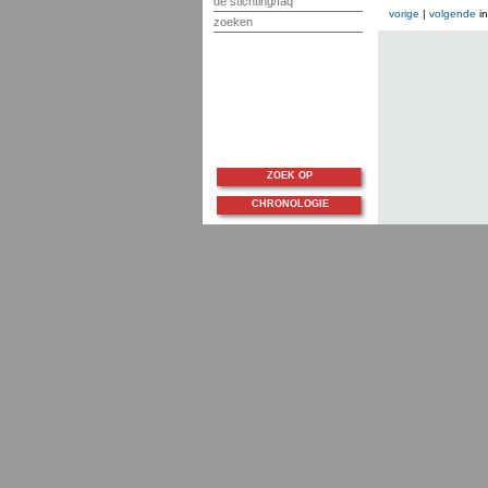
de stichting/faq
vorige
|
volgende
i
zoeken
ZOEK OP
CHRONOLOGIE