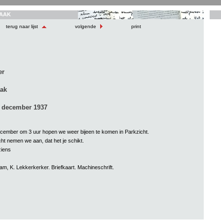
AAK
terug naar lijst
volgende
print
er
aak
 december 1937
ecember om 3 uur hopen we weer bijeen te komen in Parkzicht.
ht nemen we aan, dat het je schikt.
ziens
am, K. Lekkerkerker. Briefkaart. Machineschrift.