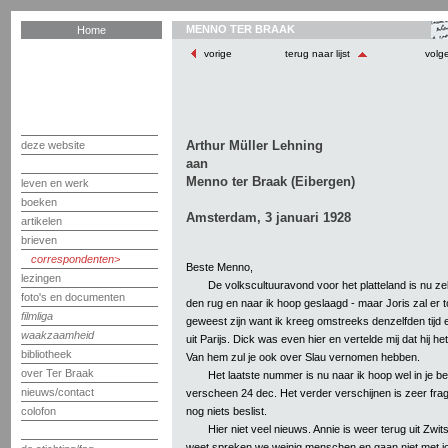
MENNO TER BRAAK
Home
vorige
terug naar lijst
volg
Arthur Müller Lehning
deze website
aan
Menno ter Braak (Eibergen)
leven en werk
boeken
Amsterdam, 3 januari 1928
artikelen
brieven
correspondenten
Beste Menno,
lezingen
De volkscultuuravond voor het platteland is nu z
foto's en documenten
den rug en naar ik hoop geslaagd - maar Joris zal er t
filmliga
geweest zijn want ik kreeg omstreeks denzelfden tijd
waakzaamheid
uit Parijs. Dick was even hier en vertelde mij dat hij 
bibliotheek
Van hem zul je ook over Slau vernomen hebben.
over Ter Braak
Het laatste nummer is nu naar ik hoop wel in je be
nieuws/contact
verscheen 24 dec. Het verder verschijnen is zeer fraglic
nog niets beslist.
colofon
Hier niet veel nieuws. Annie is weer terug uit Zwit
weet spreken we weinig menschen en gaan niet met jo