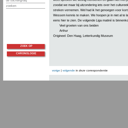
de stichting/faq
zoodat we maar bij uitzondering iets over het cultureel
zoeken
streken vernemen. Wel had ik het genoegen voor kort
Wessem kennis te maken. We hoopen je in niet al te la
eens hier te zien. De volgende Liga matiné is binnenko
Veel groeten van ons beiden
Arthur
Origineel: Den Haag, Letterkundig Museum
ZOEK OP
CHRONOLOGIE
vorige
|
volgende
in
deze
correspondentie