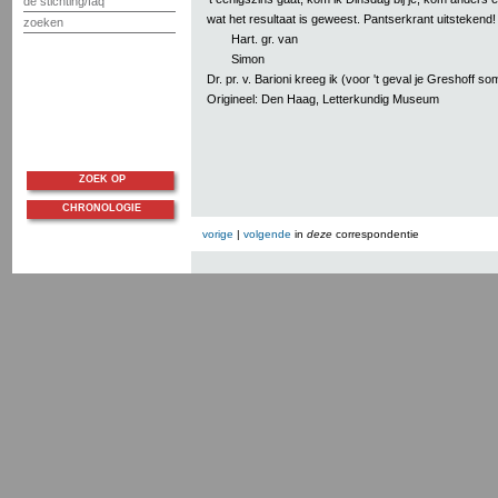
de stichting/faq
wat het resultaat is geweest. Pantserkrant uitstekend
zoeken
Hart. gr. van
Simon
Dr. pr. v. Barioni kreeg ik (voor 't geval je Greshoff som
Origineel: Den Haag, Letterkundig Museum
ZOEK OP
CHRONOLOGIE
vorige
|
volgende
in
deze
correspondentie