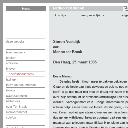
MENNO TER BRAAK
Home
vorige
terug naar lijst
volg
Simon Vestdijk
deze website
aan
Menno ter Braak
leven en werk
boeken
Den Haag, 25 maart 1935
artikelen
brieven
correspondenten
Beste Menno,
lezingen
De griep heeft mij toch meer te pakken gekregen 
foto's en documenten
Gisteren de heele dag thuis geweest en ook nu nog 
filmliga
kopf’. Ik ga dus maar niet mee en draag mijn stem in he
waakzaamheid
over. Mijn standpunt is: erotische
terminologie
kan stee
bibliotheek
worden - Varangot moet er in - Jonge Indiesman als po
over Ter Braak
is belachelijk. Geen censuur! In het uiterste geval, - 
nieuws/contact
van
Forum
op het spel staan -, kunnen we misschien al
dus geheel vrijblijvend, beloven voortaan
zelf
een iets
colofon
maatstaf aan te leggen, maar dit laat ik tenslotte aan j
't eenigszins gaat, kom ik Dinsdag bij je; kom anders ev