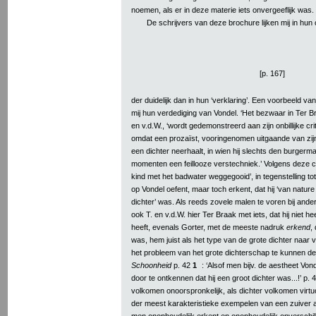
noemen, als er in deze materie iets onvergeeflijk was.
De schrijvers van deze brochure lijken mij in hun c
[p. 167]
der duidelijk dan in hun ‘verklaring’. Een voorbeeld van z
mij hun verdediging van Vondel. ‘Het bezwaar in Ter Br
en v.d.W., ‘wordt gedemonstreerd aan zijn onbillijke cr
omdat een prozaïst, vooringenomen uitgaande van zij
een dichter neerhaalt, in wien hij slechts den burgerma
momenten een feillooze verstechniek.’ Volgens deze cri
kind met het badwater weggegooid’, in tegenstelling tot
op Vondel oefent, maar toch erkent, dat hij ‘van natur
dichter’ was. Als reeds zovele malen te voren bij ande
ook T. en v.d.W. hier Ter Braak met iets, dat hij niet 
heeft, evenals Gorter, met de meeste nadruk
erkend
,
was, hem juist als het type van de grote dichter naa
het probleem van het grote dichterschap te kunnen 
Schoonheid
p. 42
1
: ‘Alsof men bijv. de aestheet Von
door te ontkennen dat hij een groot dichter was...!’ p. 
volkomen onoorspronkelijk, als dichter volkomen virtu
der meest karakteristieke exempelen van een zuiver a
men onophoudelijk erkent en onophoudelijk onverschill