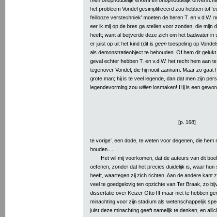
het probleem Vondel gesimplificeerd zou hebben tot 
feillooze verstechniek’ moeten de heren T. en v.d.W. 
eer ik mij op de bres ga stellen voor zonden, die mijn
heeft; want al beijverde deze zich om het badwater in 
er juist op uit het kind (dit is
geen
toespeling op Vondel
als demonstratieobject te behouden. Of hem dit gelukt 
geval echter hebben T. en v.d.W. het recht hem aan te
tegenover Vondel, die hij nooit aannam. Maar zo gaat
grote man; hij is te veel legende, dan dat men zijn pers
legendevorming zou
willen
losmaken! Hij is een geword
[p. 168]
te vorige’, een dode, te weten voor degenen, die hem m
houden....
Het wil mij voorkomen, dat de auteurs van dit boe
oefenen, zonder dat het precies duidelijk is, waar hun
heeft, waartegen zij zich richten. Aan de andere kant z
veel te goedgelovig ten opzichte van Ter Braak, zo bijv.
dissertatie over Keizer Otto III maar niet te hebben ge
minachting voor zijn stadium als wetenschappelijk spec
juist deze minachting geeft namelijk te denken, en alli