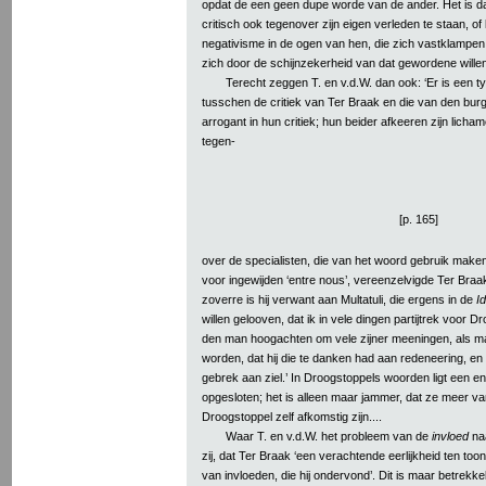
opdat de een geen dupe worde van de ander. Het is 
critisch ook tegenover zijn eigen verleden te staan, of 
negativisme in de ogen van hen, die zich vastklampen a
zich door de schijnzekerheid van dat gewordene wille
Terecht zeggen T. en v.d.W. dan ook: ‘Er is een 
tusschen de critiek van Ter Braak en die van den burg
arrogant in hun critiek; hun beider afkeeren zijn lichameli
tegen-
[p. 165]
over de specialisten, die van het woord gebruik make
voor ingewijden ‘entre nous’, vereenzelvigde Ter Braa
zoverre is hij verwant aan Multatuli, die ergens in de
I
willen gelooven, dat ik in vele dingen partijtrek voor D
den man hoogachten om vele zijner meeningen, als m
worden, dat hij die te danken had aan redeneering, en 
gebrek aan ziel.’ In Droogstoppels woorden ligt een e
opgesloten; het is alleen maar jammer, dat ze meer v
Droogstoppel zelf afkomstig zijn....
Waar T. en v.d.W. het probleem van de
invloed
na
zij, dat Ter Braak ‘een verachtende eerlijkheid ten too
van invloeden, die hij ondervond’. Dit is maar betrekkeli