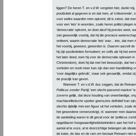
liggen? De heren T. en v.d.W. vergeten hier, dunkt mij, 
positiviteit al gegeven is en dat men, al ‘critiserende’
voor welke waarden men opkomt; dit is zeker, dat men a
voor een ‘iets’ in woorden, zoals heren politici plegen
‘democratie’ opkomt, en doet alsof hij precies weet, 
ziet gewoonlijk voorbij, dat hij die precieze wetensch
ontleent, waarin democratie ‘iets’
was
... iets, dat men
het voorbij, geweest, geworden is. Daarom aarzelt de ‘c
hij zijn positiviteiten formuleert; en zelfs
als
hij het een
het later deed, toen hij voor de democratie opkwam in 
Christendom), doet hij dat met het bewustzijn, dat het
verleden en nooit meer kan zijn dan een handleiding v
‘voor dagelijks gebruik’, maar ook gevaarlijk, omdat zij a
de practijk kan geven.
Wanneer T. en v.d.W. dus zeggen, dat de Reinaer
Politicus zonder Partij
) ‘een slecht passend masker’ is,
zoverre gelijk, dat deze houding van oneerbiedige, ong
machiavellistische spotter geenszins definitief kan zij
slechts tijdelijk met een figuur uit het verleden, zoals 
het gewordene vereenzelvigt, nl. wanneer men daartoe
de aanleiding waren in dit geval voor de ‘politicus zonde
opgeblazen hoogwaardigheidsbekleders aan het hof v
aantal al te voze, al te doorzichtige belangen als idea
de kater, de das en de ram om bestaat Reinaert niet een