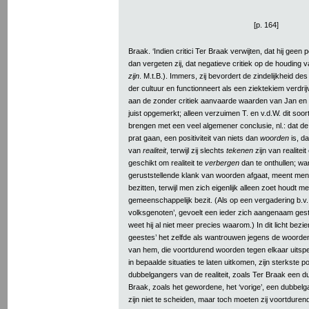
[p. 164]
Braak. ‘Indien critici Ter Braak verwijten, dat hij geen
dan vergeten zij, dat negatieve critiek op de houding v
zijn
. M.t.B.). Immers, zij bevordert de zindelijkheid d
der cultuur en functionneert als een ziektekiem verdrijv
aan de zonder critiek aanvaarde waarden van Jan en all
juist opgemerkt; alleen verzuimen T. en v.d.W. dit soort 
brengen met een veel algemener conclusie, nl.: dat de 
prat gaan, een positiviteit van niets dan
woorden
is, d
van
realiteit
, terwijl zij slechts
tekenen
zijn van realitei
geschikt om realiteit te
verbergen
dan te onthullen; w
geruststellende klank van woorden afgaat, meent men
bezitten, terwijl men zich eigenlijk alleen zoet houdt m
gemeenschappelijk bezit. (Als op een vergadering b.v. 
volksgenoten’, gevoelt een ieder zich aangenaam ge
weet hij al niet meer precies waarom.) In dit licht bezie
geestes’ het zelfde als wantrouwen jegens de woorden, 
van hem, die voortdurend woorden tegen elkaar uitsp
in bepaalde situaties te laten uitkomen, zijn sterkste po
dubbelgangers van de realiteit, zoals Ter Braak een d
Braak, zoals het gewordene, het ‘vorige’, een dubbelga
zijn niet te scheiden, maar toch moeten zij voortdure