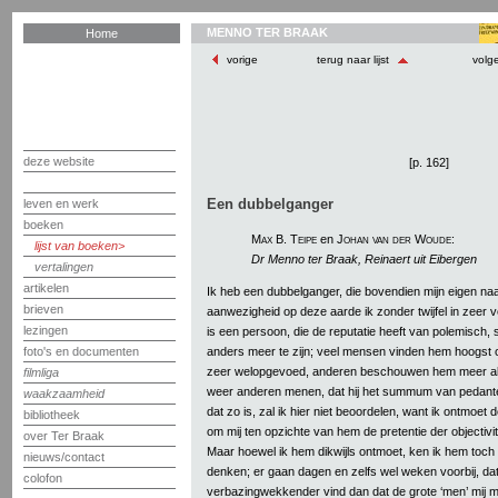
MENNO TER BRAAK
Home
vorige
terug naar lijst
volg
deze website
[p. 162]
Een dubbelganger
leven en werk
boeken
Max B. Teipe
en
Johan van der Woude
:
lijst van boeken
Dr Menno ter Braak, Reinaert uit Eibergen
vertalingen
artikelen
Ik heb een dubbelganger, die bovendien mijn eigen n
brieven
aanwezigheid op deze aarde ik zonder twijfel in zeer v
lezingen
is een persoon, die de reputatie heeft van polemisch, 
anders meer te zijn; veel mensen vinden hem hoogst 
foto's en documenten
zeer welopgevoed, anderen beschouwen hem meer als
filmliga
weer anderen menen, dat hij het summum van pedante
waakzaamheid
dat zo is, zal ik hier niet beoordelen, want ik ontmoe
bibliotheek
om mij ten opzichte van hem de pretentie der objectivi
over Ter Braak
Maar hoewel ik hem dikwijls ontmoet, ken ik hem to
nieuws/contact
denken; er gaan dagen en zelfs wel weken voorbij, dat 
colofon
verbazingwekkender vind dan dat de grote ‘men’ mij 