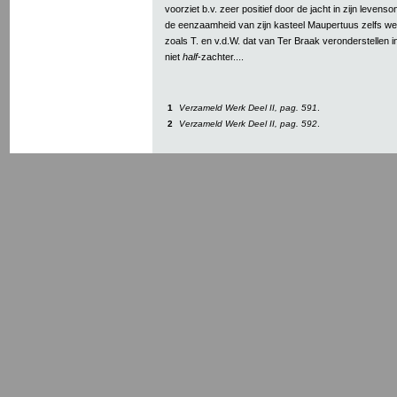
voorziet b.v. zeer positief door de jacht in zijn levenso
de eenzaamheid van zijn kasteel Maupertuus zelfs wel ‘
zoals T. en v.d.W. dat van Ter Braak veronderstellen in
niet
half
-zachter....
1
Verzameld Werk Deel II, pag. 591
.
2
Verzameld Werk Deel II, pag. 592
.