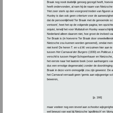
Braak nog nooit duidelijk genoeg gezegd heeft, hoevee
heeft ondervonden, al nam hij de naam van Nietzsche
‘Het zeer sterk op den voorgrond treden van figuren al
Huxley is dan ook geen criterium voor de aanwezighei
dat de persoonlijkheid Ter Braak met de genoemde sc
vertoont’, heet het op de volgende pagina; ten opzicht
onjuist, terwijl het voor Multatuli en Huxley waarschijn
Nederland alleen daarom niet, hoe groot de invloed v
Ter Braak is (in hoeverre Ter Braak door onwelwillen
Nietzsche zou kunnen worden genoemd), omdat men 
niet kent! De heren T. en v.d.W. verzuimen hier aan te 
tussen
Het Carnaval der Burgers
(1930) en
Politicus 
verschil is tussen Hegel-Schopenhauer en Nietzsche, 
het eerste naar het laatste boek (voor aanhangers v
dus een ernstige degeneratie) zonder de doordringing
Braak in deze vorm onmogelijk zou zijn geweest. De ant
het
Carnaval
verraadt geen ‘gemis aan wijsgeerige scho
beweren,
[p. 166]
maar veeleer nog een
teveel
aan
schoolse wijsgerighe
wel bewust van wat bij Nietzsche ‘apollinisch’ en ‘dion