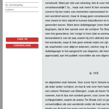
verwisselt. Want per slot van rekening: ben ik voor h
de stichting/faq
verantwoordelijk
? Ja... maar ook neen! Ik ben verantw
zoeken
zoverre hij een reeks van momenten representeert in
een
wordend
wezen; maar ik draag geen verantwoorde
men meent in hem mijzelf te kunnen klassificeren en 
geworden
wezen. Want deze dubbelganger (men heeft 
begrepen, dat ik hier spreek over de schrijver Ter Braa
men het gewordene, het ‘vorige’ in hem (dat nu eenma
bestanddeel is van de taal, waarin hij zich uitdrukt) 
ZOEK OP
het wordende; maar ik heb geen enkele reden om zijn 
CHRONOLOGIE
als waarheden voor altijd en iedereen, sterker nog: ik
dubbelganger in het aangezicht van degenen, die hem 
appreciatie) aan het publiek voorstellen als een afger
[p. 163]
en afgesloten stuk historie. Voor zover hij nl. historie 
als ieder ander schrijver, en kan ik ook over hem han
een zekere ‘Reinaert van Eibergen’, zoals de heren 
noemen, kan ik dus een oordeel geven, voor zover de vo
schijngestalten, waarin de auteur Ter Braak zich zo go
verwerkelijken als een wordende onder de huid van 
beeld van de huid nog even vast te houden: zij verkop