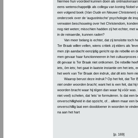
hiermee hun voordeel kunnen doen als ontmaskeraars 
eens wetenschappelijk als collega van koning Nobel 
een volgend boek (
Van Oude en Nieuwe Christenen
) 
onderzoek over de ‘augustinische’ psychologie de insp
verwaten beschouwing over het Christendom, konden 
nog niet weten; misschien hadden zij het echter, met
in de reinaerdie, kunnen
raden
?
Van meer belang is echter, dat zij tenslotte toch 
Ter Braak willen vellen, wiens critiek zij elders als ‘l
men zijn aandacht eenzijdig gericht op de rebellie en d
men gevaar haar functionneeren in het cultuurproces o
dit gevaar is Ter Braak niet ontkomen. De rebellie heef
iets, òm iets; het gaat in laatste instantie om het iets, 
het werk van Ter Braak den indruk,
dat dit iets hem n
Waarop berust deze indruk? Op het feit, dat Ter Br
niet onder woorden bracht
; want het is een feit, dat h
woorden bracht waar hij tégen dan waar hij vóór was.
niet veel) schelen, dat ‘iets’ te formuleren. Is dat een b
onverschilligheid in dat opzicht, of... alleen maar een 
onverschillig laat een dooddoener in woorden te vind
na aan het hart
[p. 169]