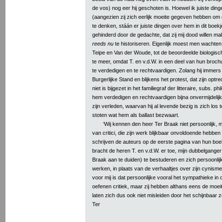
de vos) nog eer hij geschoten is. Hoewel ik juiste ding
(aangezien zij zich eerlijk moeite gegeven hebben om
te denken, stáán er juiste dingen over hem in dit boekj
gehinderd door de gedachte, dat zij mij dood willen m
reeds nu
te historiseren. Eigenlijk moest men wachten
Teipe en Van der Woude, tot de beoordeelde biologisch o
te meer, omdat T. en v.d.W. in een deel van hun broc
te verdedigen en te rechtvaardigen. Zolang hij immers
Burgerlijke Stand en blijkens het protest, dat zijn opt
niet is bijgezet in het familiegraf der litteraire, subs. p
hem verdedigen en rechtvaardigen bijna onvermijdelij
zijn verleden, waarvan hij al levende bezig is zich los
stoten wat hem als ballast bezwaart.
‘Wij kennen den heer Ter Braak niet persoonlijk, 
van critici, die zijn werk blijkbaar onvoldoende hebben 
schrijven de auteurs op de eerste pagina van hun boekj
bracht de heren T. en v.d.W. er toe, mijn dubbelgange
Braak aan te duiden) te bestuderen en zich persoonlijk 
werken, in plaats van de verhaaltjes over zijn cynisme 
voor mij is dat persoonlijke vooral het sympathieke in di
oefenen critiek, maar zij hebben althans eens de moe
laten zich dus ook niet misleiden door het schijnbaar
Ter