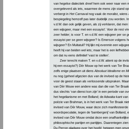
van hegelse dialectiek dreef hem ook weer naar een 
overgeleverd als iets, waarmee de mens zijn stand o
verbergt in
Het Carnaval
nog vaak de moralist, wiens
bespiegeling hemzelf pas later duidelijk zou worden. 
v.d.W. dan ook gelijk geven, als zij verklaren, dat men 
een wijsgeer, maar met een essayist’. Voor de rest vind 
zeer helder; is voor T. en v.d.W. een wijsgeer per se
g
essayist per se
geen
wijsgeer? Is Emerson volgens he
wijsgeer? En Multatuli? Hij lijkt mij evenmin een wijsge
heeft hij van beiden wel iets; maar het is een liefhebbe
om dat nu eens definitief ‘vast te stellen’.
Zeer terecht maken T. en v.d.W. attent op de invlo
hij een essayist?) Dèr Mouw op het werk van Ter Braak
zelfs enige plaatsen uit diens
Absoluut Idealisme
en
Mi
nu nog (geheel afgezien dus van de invloed op de hist
voor de geest staan als verlossende uitspraken. Maar h
van Dèr Mouw een andere was dan die van Ter Braak,
dus slechts ‘van dienst kon zijn’ in een periode van o
het hegelianisme en met Bolland; de Adwaita-kant van
poëzie van Brahman, is in het werk van Ter Braak niet
invloed van Dèr Mouw, waar deze zich manifesteerde 
woordspeculatie, tegen de ‘bambergerij’ van Bolland, e
invloed van Dèr Mouw omdat deze een onafhankelijke
philosophische partijen en partijtjes. Daarentegen zien
Du Perron gladweg over het hoofd; hetgeen men onver